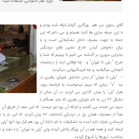
مورد نظر حکومتی استفاده کنید!
آقای رجوی من هم روزگاری گرفتار فرقه شما بودم و
با این جمله سازی ها آشنا هستم و می دانم که این
جمله یا جهت مصرف داخل تشکیلاتی است و یا
برای دلخوش کردن خارج نشین های مزدبگیر.
بنابراین مروری بر گذشته می کنیم تا ببینیم که شما با
طرح " پلی تا تهران" و… چه اوقاتی ازما را درجلسات
آنچنانی میگرفتید و چه فریبکاریهایی میکردید.
– "پلی تا تهران" از زمان تشکیل شورای رهبری در
بند "ه": زمانی که مریم میخواست به فرانسه برود،
هزار "ش" را بنیان گذاری می کردید در آن سالن از
تشکل 24 زن به نام شورای رهبری که باید همگام با
مریم می شدند می گفتید و اینکه آن روز دور نیست که این صف از طریق آن پل
بعداً از معجزات همان پل در نزدیکی انتخابات
فرستادن نفرات تازه آمده به تشکیلات با نام pps 
ایجاد کنند و همه هم در آن روزگار تلاش کردند ولی "پلی به تهران" زده نشد و
منتخب، ترورها را شروع کردید.