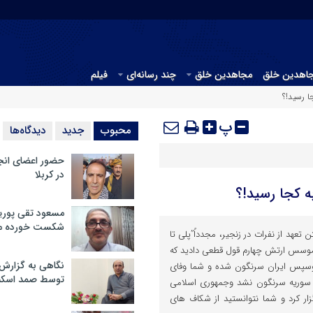
جاهدین خلق
مجاهدین خلق
چند رسانه‌ای
فیلم
ا رسید!؟
پ
محبوب
جدید
دیدگاه‌ها
حضور اعضای انج
در کربلا
ه کجا رسید!؟
مسعود تقی پوریا
شکست خورده م
 تعهد از نفرات در زنجیر، مجدداً”پلی تا
با موسس ارتش چهارم قول قطعی دادید که
نگاهی به گزارش
92 رژیم سوریه وسپس ایران سرنگون شده و شما وفای
توسط صمد اسکن
م سوریه سرنگون نشد وجمهوری اسلامی
آرام و باشکوه 92 را برگزار کرد و شما نتوانستید از شکاف های