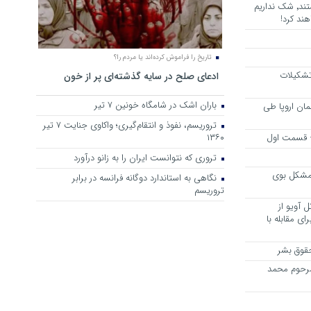
هرجا خشن ترین دشمنان ایران هستند٬ شک نداریم
ند کرد!
تاریخ را فراموش کرده‌اند یا مردم را؟
 تشکیلات
ادعای صلح در سایه گذشته‌ای پر از خون
باران اشک در شامگاه خونین 7 تیر
مان اروپا طی
تروریسم، نفوذ و انتقام‌گیری؛ واکاوی جنایت ۷ تیر
 – قسمت اول
۱۳۶۰
تروری که نتوانست ایران را به زانو درآورد
مشکل بوی
نگاهی به استاندارد دوگانه فرانسه در برابر
تروریسم
 آویو از
ی مقابله با
قوق بشر
مرحوم محمد