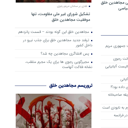
ی مجاهدین خلق
نقدی بر سخنان مریم رجوی
سیاسی
تشکیل شورای غیر ملی مقاومت، تنها
موفقیت مجاهدین خلق
مجاهدین خلق این گونه بودند – قسمت پانزدهم
ترفند جدید مجاهدین خلق برای جذب نیرو در
داخل کشور
ست جمهوری مریم
پس افشاگری مجاهدین چه شد؟
انت رجوی
مجیزگویی رجوی ها برای یک مجرم متقلب،
لیست آلبانیایی
نشانه فلاکت آنهاست
لبانی
تروریسم مجاهدین خلق
داده بود؟!
یقه صاحبخانه
م به نابودی است