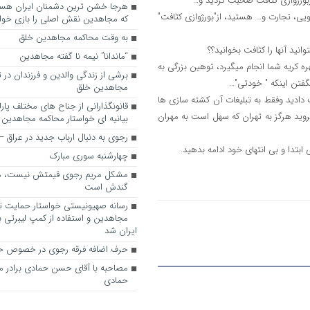
ی، تجارت و… هستید، از"بورژوازی کثافت"
که مجاهدین نقش اصلی را بازی خواه
به وقت محاکمه مجاهدین خلق
ید آنها را کثافت بخوانید؟؟
“ماندانا” نیمه نا گفته مجاهدین
 کریه شما انجام میگیرد، توهین بزرگی به
برشی از زندگی والدین و فرزندان در
بگفتن اینکه " خودتی"…
مجاهدین خلق
دادید وفقط به تبلیغات آن کشته سازی ها
قانونگذارانی از جناح های مختلف پارل
وید هرگز به تهران که سهل است به مهران
بیانیه ای خواستار محاکمه مجاهدین
رجوی به دنبال ارباب جدید در عراق
بتدا و بی انتهای خود ادامه بدهید.
چهارشنبه سوری مبارک
مشکل مریم رجوی قیمتش نیست، 
گندش است
رسانه صهیونیستی خواستار حمایت تل
مجاهدین و استفاده از کمپ لیبرتی برا
ایران شد
حرف اضافه فرقه رجوی در خصوص ح
مصاحبه با آقای حسن حمادی برادر 
حمادی