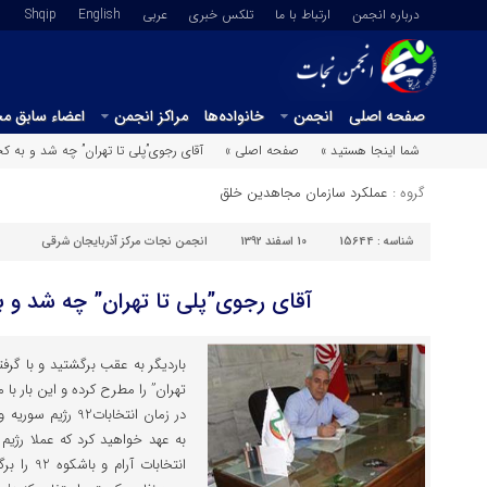
درباره انجمن
ارتباط با ما
تلکس خبری
عربي
English
Shqip
صفحه اصلی
انجمن
خانواده‌ها
مراکز انجمن
اعضاء سابق م
شما اینجا هستید »
صفحه اصلی »
آقای رجوی”پلی تا تهران” چه شد و به کج
گروه :
عملکرد سازمان مجاهدین خلق
شناسه :
15644
10 اسفند 1392
انجمن نجات مرکز آذربایجان شرقی
آقای رجوی”پلی تا تهران” چه شد و ب
باردیگر به عقب برگشتید و با گرفتن
تهران” را مطرح کرده و این بار 
در زمان انتخابات
به عهد خواهید کرد که عملا رژی
انتخابات 