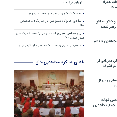
ات همراه
تهران فرار داد
 ها
سرنوشت خلبان پرواز فرار مسعود رجوی
تراژدی خانواده تیموریان در اسارتگاه مجاهدین
و خانواده اش
خلق
رهبر شهید
رأی مجلس شورای اسلامی درباره عدم كفایت بنی
صدر خرداد 1360
جاهدین با تمام
مسعود و مریم رجوی و خانواده یزدان تیموریان
 میرزایی از
افشای عملکرد مجاهدین خلق
در اشرف
سانی پس از
ن
جمن نجات
و تجمع مجاهدین