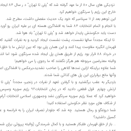
نزدیکی های سال
خارج این رژیم را سرنگون خواهیم کرد.
این توهم بعد از 11 سپتامبر که خود یک حدیث مفصلی داشت، مطرح شد.
با انجام و اتمام انتخابات 84 شما به افشاگری هسته ای بر علیه 
دست یابد حکومتش پایدار خواهد شد و "پلی تا تهران" باد هوا شد.
تا اینکه مجدداً سالها نشست، پشت نشست ایجاد کردید و به نفرات گفتید ک
قهرمان انگیزه مقاومت پیدا کنند و این همان پلی بود که بین ارتش ما با خلق 
والبته معترضین مربوطه هم هرگز نگفتند که ما رجوی را می خواهیم!
شما علاوه براینکه ازاین نمدها کلاهی را صاحب نشدید،برعکس با افشاگری اع
وآنها مانع برقراری این پل های کذائی شما شدند.
باردیگر به عقب برگشتید و با گرفتن تعهد از نفرات در زنجیر، مجدداً "پلی ت
ارتش چهارم قول قطعی دادید که در 
از شکاف های مورد نظر حکومتی استفاده کنید!
شما دروغگو و رمال هستید. چه شد که جلودار تصرف ایران را به فرانسه و ع
گسیل داشتید؟
… باز از خلق قهرمان طلبکار هستید و با کمال شرمندگی (والبته پرروئی برای ش