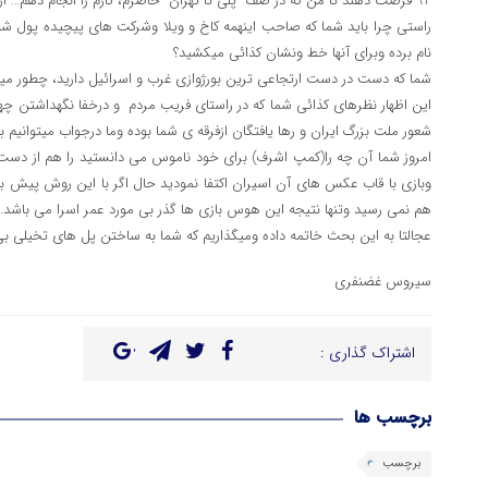
92 فرصت دهند تا من که در صف "پلی تا تهران" حاضرم، کارم را انجام دهم… ازبورژوازی کثافت صحبت کردید و…
راستی چرا باید شما که صاحب اینهمه کاخ و ویلا وشرکت های پیچیده پول شوی
نام برده وبرای آنها خط ونشان کذائی میکشید؟
شما که دست در دست ارتجاعی ترین بورژوازی غرب و اسرائیل دارید، چطور میتوان
این اظهار نظرهای کذائی شما که در راستای فریب مردم و درخفا نگهداشتن چهره
شعور ملت بزرگ ایران و رها یافتگان ازفرقه ی شما بوده وما درجواب میتوانیم 
امروز شما آن چه را(کمپ اشرف) برای خود ناموس می دانستید را هم از دست 
وبازی با قاب عکس های آن اسیران اکتفا نمودید حال اگر با این روش پیش بر
هم نمی رسید وتنها نتیجه این هوس بازی ها گذر بی مورد عمر اسرا می باشد.
عجالتا به این بحث خاتمه داده ومیگذاریم که شما به ساختن پل های تخیلی بی ا
سیروس غضنفری
اشتراک گذاری :
برچسب ها
برچسب