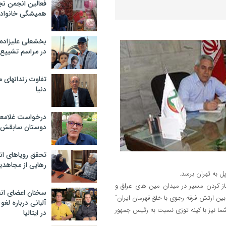
فعالین انجمن نج
همیشگی خانواده
بخشعلی علیزاده 
در مراسم تشییع 
تفاوت زندانهای م
دنیا
درخواست غلامعلی
دوستان سابقش 
تحقق رویاهای ان
رهایی از مجاهدی
 به تهران برسد.
 76 بیان کردید که این بار با باز کردن مسیر در میدان مین های عراق و
سخنان اعضای ان
آن روز هم قرار بود آنها "پلی بین ارتش فرقه رجوی با خلق قهرمان ایران"
آلبانی درباره لغ
 شما نیز با کینه توزی نسبت به رئیس جمهور
در ایتالیا