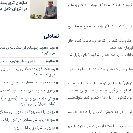
سازمان تروریست
 80 از ما عهد گرفته شد که "پلی تا تهران" د ر سال 84 ایجاد کنیم و آنگاه است که مردم از داخل و ما از
در انزوای کامل 
ایران رو آوردید و گفتید که اگر رژیم به سلاح هسته ای
تصادفی
ه مقاومت شما در اشرف و… باعث شده خلق
قهرمان زده شد.
عبدالحمید رئوفیان از انتخابات ریا
می گوید
در خرداد 88 قرار بود رژیم از طریق همان پل ایجاد شده سرنگون شود اما انتخابات سال 88 هم با شکوه تمام برگزار شد
سالروز علنی شدن خط مزدوری و خی
ضای خانواده ها و جداشده ها مواجه شدید
وحشت فزاینده فرقه رجوی از دو ژورنا
برای چیست؟!
نامه پدر میثم افشار به انجمن نجات آ
ا تهران" را مطرح کرده و این بار با موسس
زمان انتخابات92 رژیم سوریه وسپس ایران سرنگون شده و شما وفای به عهد
رجوی چه وعده‌ای به مسعود کشمیری 
خواهید کرد که عملا رژیم سوریه سرنگون نشد وجمهوری اسلامی انتخابات آرام و باشکوه 92 را برگزار کرد و شما نتوانستید
وقتی دزد پر رو و بی حیا (رجوی ها) 
(ملت عراق) را می گیرد
قبدار آنرا به خوش گذرانی با صدها همسر
رجوی با فیس‌بوک یا بدون آن محکو
مجاهدین، شرم‎ساری در نروژ، باخت در فرانسه
ما مناسب تر است) از نفرات خواستید تا مهر
ديروز ، اشرف پايدار!…امروز؟