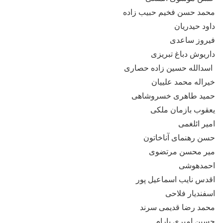
محمد حسن فخیم حبیب زاده
داود حیدریان
فیروز ساعدی
داریوش دباغ تبریزی
اسدالله حسین زاده حصاری
خیراله محمد علییان
حمید طاهری خسروشاهی
یعقوب بازمان ملکی
امیر ائلغمی
حسن رهنمای آناخاتون
میر محسن مرتضوی
احمدهوشی
اقدس نایب اسماعیل پور
اسفندیار فلاحی
محمد رضا قدیمی سرند
حسین امیری پارام