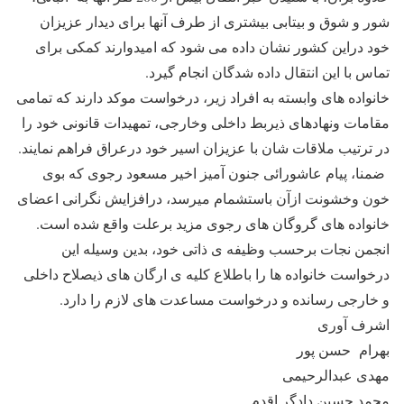
شور و شوق و بیتابی بیشتری از طرف آنها برای دیدار عزیزان
خود دراین کشور نشان داده می شود که امیدوارند کمکی برای
تماس با این انتقال داده شدگان انجام گیرد.
خانواده های وابسته به افراد زیر، درخواست موکد دارند که تمامی
مقامات ونهادهای ذیربط داخلی وخارجی، تمهیدات قانونی خود را
در ترتیب ملاقات شان با عزیزان اسیر خود درعراق فراهم نمایند.
ضمنا، پیام عاشورائی جنون آمیز اخیر مسعود رجوی که بوی
خون وخشونت ازآن باستشمام میرسد، درافزایش نگرانی اعضای
خانواده های گروگان های رجوی مزید برعلت واقع شده است.
انجمن نجات برحسب وظیفه ی ذاتی خود، بدین وسیله این
درخواست خانواده ها را باطلاع کلیه ی ارگان های ذیصلاح داخلی
و خارجی رسانده و درخواست مساعدت های لازم را دارد.
اشرف آوری
بهرام حسن پور
مهدی عبدالرحیمی
محمد حسین دادگر اقدم