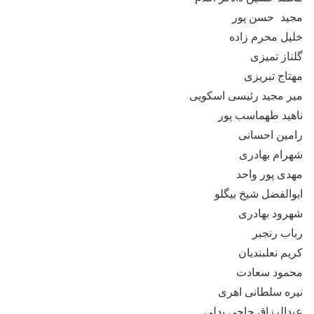
مجید حسن پور
خلیل محرم زاده
گلناز تمیزی
مهتاج تبریزی
میر مجید رئیسی اسکویی
ناهید طهماسب پور
رامین احسانی
شهرام بهادری
مهدی پور واحد
ابوالفضل شیخ بیگلو
شهرود بهادری
رباب رنجبر
کریم نعلبندیان
محمود سعادت
نیره سلطانی اهری
عبدالرزاق حاجی بدلی