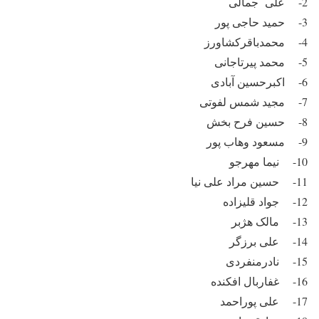
2- علی جمالی
3- حمید حاجی پور
4- محمدباقرکشاورز
5- محمد پیرتاجانی
6- اکبرحسین آبادی
7- مجید شمس لفوتی
8- حسین فرح بخش
9- مسعود وهاب پور
10- نیما مهرجو
11- حسین مراد علی نیا
12- جواد قلیزاده
13- مالک هژبر
14- علی برزگر
15- نادرمنفردی
16- غفاربال افکنده
17- علی پوراحمد