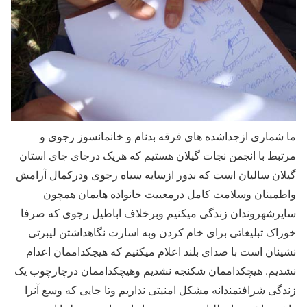
ما شماری ازجداشده های فرقه بدنام و خانمانسوز رجوی و
مرتبط با انجمن نجات گیلان هستیم که هریک درجای جای استان
گیلان سالیان است که بدور ازسایه سیاه رجوی ودرکمال آرامش
واطمینان وسلامت کامل درمعییت خانواده هایمان همچون
سایرشهروندان زندگی میکنیم وبرخلاف اباطیل رجوی که صرفا
خوراک تبلیغاتی برای خام کردن وبه اسارت نگاهداشتن لیبرتی
نشینان است با صدای بلند اعلام میکنیم که هیچکداممان اعدام
نشدیم. هیچکداممان شکنجه نشدیم وهیچکداممان درچارچوب یک
زندگی شرافتمندانه مشکل امنیتی نداریم وتا جایی که وسع آنرا