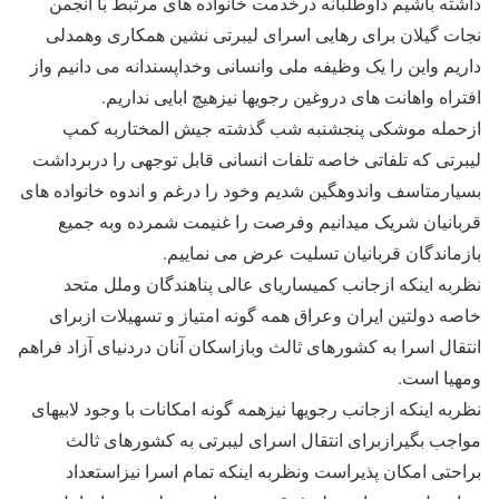
داشته باشیم داوطلبانه درخدمت خانواده های مرتبط با انجمن
نجات گیلان برای رهایی اسرای لیبرتی نشین همکاری وهمدلی
داریم واین را یک وظیفه ملی وانسانی وخداپسندانه می دانیم واز
افتراه واهانت های دروغین رجویها نیزهیچ ابایی نداریم.
ازحمله موشکی پنجشنبه شب گذشته جیش المختاربه کمپ
لیبرتی که تلفاتی خاصه تلفات انسانی قابل توجهی را دربرداشت
بسیارمتاسف واندوهگین شدیم وخود را درغم و اندوه خانواده های
قربانیان شریک میدانیم وفرصت را غنیمت شمرده وبه جمیع
بازماندگان قربانیان تسلیت عرض می نماییم.
نظربه اینکه ازجانب کمیساریای عالی پناهندگان وملل متحد
خاصه دولتین ایران وعراق همه گونه امتیاز و تسهیلات ازبرای
انتقال اسرا به کشورهای ثالث وبازاسکان آنان دردنیای آزاد فراهم
ومهیا است.
نظربه اینکه ازجانب رجویها نیزهمه گونه امکانات با وجود لابیهای
مواجب بگیرازبرای انتقال اسرای لیبرتی به کشورهای ثالث
براحتی امکان پذیراست ونظربه اینکه تمام اسرا نیزاستعداد