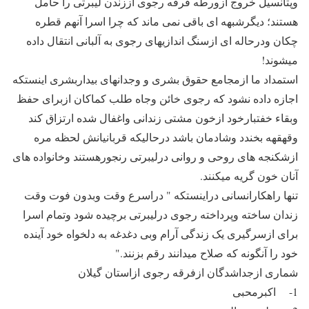
وپتانسیل خروج ازورطه فرقه رجوی اززندن لیبرتی را حامل
هستند؛ دیگرشبهه ای باقی نمی ماند که چرا اسرا آنهم قطره
چکان ودرحاله ای ازسنگ اندازیهای رجوی به آلبانی انتقال داده
میشوند!
استمداد ما ازمجامع حقوق بشری و وجدانهای بیداربشری اینستکه
اجازه داده نشود که رجوی خائن وجاه طلب کماکان ازبرای حفظ
وبقاء خفتبارخود ازخون مشتی زندانی واغفال شده ارتزاق کند
وقهقهه بخندد وشادمان باشد درحالیکه قربانیانش لحظه مره
ازشکنجه های روحی و روانی درلیبرتی رنجورهستند وخانواده های
آنان خون گریه میکنند.
تنها راهکارانسانی دراینستکه " دراسرع وقت وبدون فوت وقت
زندان ساخته وپرداخته رجوی درلیبرتی برچیده شود وتمام اسرا
برای ازسرگیری یک زندگی آرام وبی دغدغه به دلخواه خود آینده
خود را آنگونه که صلاح میدانند رقم بزنند."
شماری ازجداشدگان ازفرقه رجوی ازاستان گیلان
1- اکبرمحبی