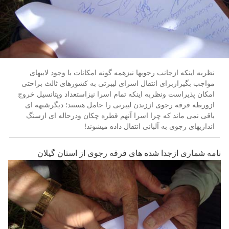
نظربه اینکه ازجانب رجویها نیزهمه گونه امکانات با وجود لابیهای
مواجب بگیرازبرای انتقال اسرای لیبرتی به کشورهای ثالث براحتی
امکان پذیراست ونظربه اینکه تمام اسرا نیزاستعداد وپتانسیل خروج
ازورطه فرقه رجوی اززندن لیبرتی را حامل هستند؛ دیگرشبهه ای
باقی نمی ماند که چرا اسرا آنهم قطره چکان ودرحاله ای ازسنگ
اندازیهای رجوی به آلبانی انتقال داده میشوند!
نامه شماری ازجدا شده های فرقه رجوی از استان گیلان