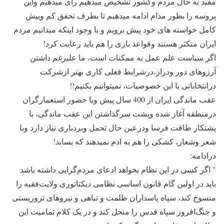
مفید به حال مردم وکشور تشخیص میدهیم رای میدهیم واین
پروسه را بطور مدام ادامه میدهیم تا بطرف تحقق کم وبیش
کامل خواسته های خود پیش برویم و با وجود اینکه میدانیم مردم
ایران متکثر هستند وقواعد بازی را هم باید رعایت کرد!
اگر سیاست علم عمل به ممکنات است، ما علیرغم داشتن
آرزوهای دور ودراز،درشرایط فعلی کاری بهتر ازشرکت
درانتخاباتی با این خصوصیات، نمیتوانیم بکنیم!!
عقب ماندگی ایران از 400 سال پیش وبا حضور استعمارگران
درمنطقه آغاز شده وپشت سرگذاشتن این عقب ماندگی، با
پشتکار طاقت فرسا ودرعین حال تحمل وبردباری نیاز دارد وبا
شعر وشعار، کشکی را هم به ادم نمیدهند که بسابد!
درادامه:
" اگر کسی در این نظام بخواهد ادعای مردم‌گرایی داشته باشد
باید در اولین گام قانون اساسی نظامی دیکتاتوری ولایت‌فقیه را
منسوخ کند، سپاه پاسداران ظلمت و تباهی و نیروهای تروریستی
و جنگ‌افروز سپاه قدس را منحل کند و در یک کلام تمامیت این