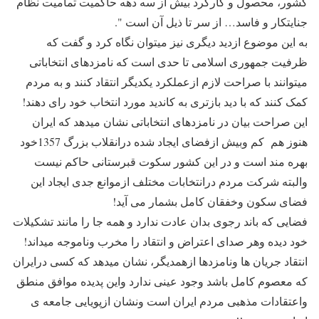
کشور، محصول و کارکرد بیش از سه دهه حاکمیت تمامیت نظام
جنایتکار و فاسد… از سر تا ذیل آن است ".
به این موضوع ازدید دیگری نیز میتوان نگاه کرد و گفت که
ظرفیت جمهوری اسلامی تا حدی است که نامزدهای انتخاباتی
میتوانند با صراحت لازم ازعملکرد یکدیگر انتقاد کنند و به مردم
کمک کنند که با دید بازتری به کاندید مورد انتخاب خود رای دهند!
این صراحت بیان در نامزدهای انتخاباتی نشان میدهد که ایران
هنوز هم کم وبیش ازفضای ایجاد شده درانقلاب بزرگ 1357خود
بهره مند است و در این کشور سکوت قبرستانی حاکم نیست
والبته شرکت مردم درانتخابات مختلف ازموانع جدی ایجاد این
فضای سکون وخفقان کامل بشمار می آید!
فضایی که باند رجوی بدان عادت ندارد و همه جا را مانند تشکیلات
خود دیده وهر صدای اعتراض و انتقاد را مخرب وناموجه میداند!
انتقاد جریان ها ونامزدها ازهمدیگر، نشان میدهد که کسی درایران
که معصوم کامل باشد وجود عینی ندارد واین پدیده موافق منطق
واعتقادات مذهبی مردم ایران است ونشان ازپویایی جامعه ی