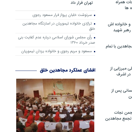
ات همراه
تهران فرار داد
 ها
سرنوشت خلبان پرواز فرار مسعود رجوی
تراژدی خانواده تیموریان در اسارتگاه مجاهدین
و خانواده اش
خلق
رهبر شهید
رأی مجلس شورای اسلامی درباره عدم كفایت بنی
صدر خرداد 1360
جاهدین با تمام
مسعود و مریم رجوی و خانواده یزدان تیموریان
 میرزایی از
افشای عملکرد مجاهدین خلق
در اشرف
سانی پس از
ن
جمن نجات
و تجمع مجاهدین