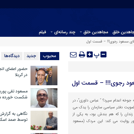
جاهدین خلق
مجاهدین خلق
چند رسانه‌ای
فیلم
 آقای مسعود رجوی!!! – قسمت اول
پ
محبوب
جدید
دیدگاه‌ها
حضور اعضای انج
در کربلا
سعود رجوی!!! – قسمت اول
مسعود تقی پوریا
شکست خورده م
 جوخه اعدام سپرد؟ ” عباس داوری”، در
نی که عضویت دفتر سیاسی سازمان را یدک می
نگاهی به گزارش
ندان را که هم بندش بود، به یکی از
توسط صمد اسکن
ر روایت می کند: این مردک (مسعود