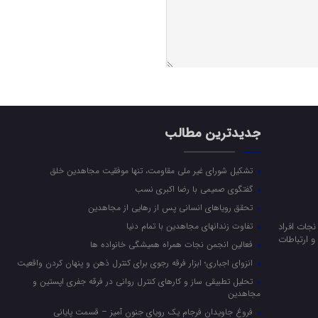
جدیدترین مطالب
تشکیل شورای غیر ملی مقاومت، تنها موفقیت مجاهدین خلق
گفتگوی صمیمی با رضا اکبری نسب
تحقق رویاهای انسانی پس از رهایی از مجاهدین
جات افراد
تفاوت زندانهای مجاهدین با تمام دنیا
 ارتباطات
فعالین انجمن نجات همراه همیشگی خانواده ها
انزوای اجباری؛ ابزار فرقه رجوی برای کنترل ذهن و پنهان کردن واقعیت
تحلیل تطبیقی ساز و کارهای کنترل روانی در فرقه جفری اپستین و
مجاهدین
فروغ جاویدان فرجام یک رویای جنون آمیز – قسمت پایانی