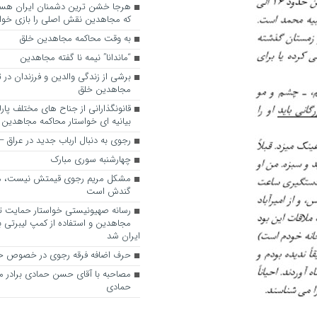
که مجاهدین نقش اصلی را بازی خواه
به وقت محاکمه مجاهدین خلق
“ماندانا” نیمه نا گفته مجاهدین
برشی از زندگی والدین و فرزندان در
مجاهدین خلق
قانونگذارانی از جناح های مختلف پارل
بیانیه ای خواستار محاکمه مجاهدین
رجوی به دنبال ارباب جدید در عراق
چهارشنبه سوری مبارک
مشکل مریم رجوی قیمتش نیست، 
گندش است
رسانه صهیونیستی خواستار حمایت تل
مجاهدین و استفاده از کمپ لیبرتی برا
ایران شد
حرف اضافه فرقه رجوی در خصوص ح
مصاحبه با آقای حسن حمادی برادر 
حمادی