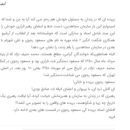
بریده ای که در زندان به مسئول خودش هم رحم نمی کند آیا به من و شما که 
امیدوارم این بار سازمان مجاهدین، دست خط و امضای رهبر فراری خودش را انکا
این سند شامل اسناد و مدارکی است که خوشبختانه بعد از انقلاب، از آرشیو 
همکاری شگفت انگیز 2 شاه مهره به نام های مسعود رجوی و تقی
بعدی در سازمان مجاهدین را رقم زدند، را نشان می دهد!
البته همانطوریکه خوانندگان گرامی، مطلع هستند، محمد حنیف نژاد که از بنیا
مرداد ماه سال 1350 که مسعود دستگیر شد، فراری بود و مسعود رجوی در کمال” ادب” او را به ساواک لو داد!
محمد حنیف نژاد، در تاریخ سی ام م
تهران که مسعود رجوی می شناخت،دستگیر شد!
مسعود رجوی بریده و خائن!
ای کاش ذره ای، با پیروان و اعضای فرقه ات صادق بودی!
رهبری که در زندان به سازمان و همرزمانش خیانت کرده، آیا لیاقت رهبری یک گ
تاریخ چه زیبا و شکوهمند، بریده های واقعی را به تصویر می کشد!!!
افشای اسناد بریده گی مسعود رجوی در قسمت های بعدی ادامه دارد…
فرید