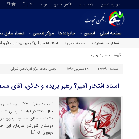
درباره انجمن
ارتباط با ما
تلکس خبری
عربي
English
Shqip
صفحه اصلی
انجمن
خانواده‌ها
مراکز انجمن
اعضاء سابق م
شما اینجا هستید »
صفحه اصلی »
اسناد افتخار آمیز؟ رهبر بریده و خائن،
گروه :
مسعود رجوی
شناسه :
23249
28 شهریور 1396
انجمن نجات مرکز آذربایجان شرقی
اسناد افتخار آمیز؟ رهبر بریده و خائن، آقای م
” محمد حنیف نژاد” را چه کسی به
سال 1360 در فرانسه، زما
کشید، داستان مسعود رجوی در ز
دوستان شورائی سازمان این طو
رجوی)، که […]