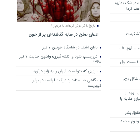
هرجا خشن ترین دشمنان ایران هستند٬ شک نداریم
ند کرد!
تاریخ را فراموش کرده‌اند یا مردم را؟
 تشکیلات
ادعای صلح در سایه گذشته‌ای پر از خون
باران اشک در شامگاه خونین 7 تیر
مان اروپا طی
تروریسم، نفوذ و انتقام‌گیری؛ واکاوی جنایت ۷ تیر
 – قسمت اول
۱۳۶۰
تروری که نتوانست ایران را به زانو درآورد
مشکل بوی
نگاهی به استاندارد دوگانه فرانسه در برابر
تروریسم
 آویو از
ی مقابله با
قوق بشر
مرحوم محمد