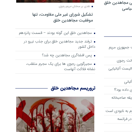
ی مجاهدین خلق
نقدی بر سخنان مریم رجوی
سیاسی
تشکیل شورای غیر ملی مقاومت، تنها
موفقیت مجاهدین خلق
مجاهدین خلق این گونه بودند – قسمت پانزدهم
ترفند جدید مجاهدین خلق برای جذب نیرو در
داخل کشور
ست جمهوری مریم
پس افشاگری مجاهدین چه شد؟
انت رجوی
مجیزگویی رجوی ها برای یک مجرم متقلب،
لیست آلبانیایی
نشانه فلاکت آنهاست
لبانی
تروریسم مجاهدین خلق
داده بود؟!
یقه صاحبخانه
م به نابودی است