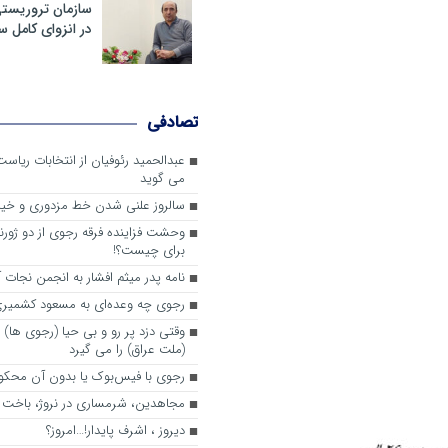
سازمان تروریست
در انزوای کامل 
تصادفی
عبدالحمید رئوفیان از انتخابات ریا
می گوید
سالروز علنی شدن خط مزدوری و خی
وحشت فزاینده فرقه رجوی از دو ژورنا
برای چیست؟!
نامه پدر میثم افشار به انجمن نجات آ
رجوی چه وعده‌ای به مسعود کشمیری 
وقتی دزد پر رو و بی حیا (رجوی ها) 
(ملت عراق) را می گیرد
رجوی با فیس‌بوک یا بدون آن محکو
مجاهدین، شرم‎ساری در نروژ، باخت در فرانسه
ديروز ، اشرف پايدار!…امروز؟