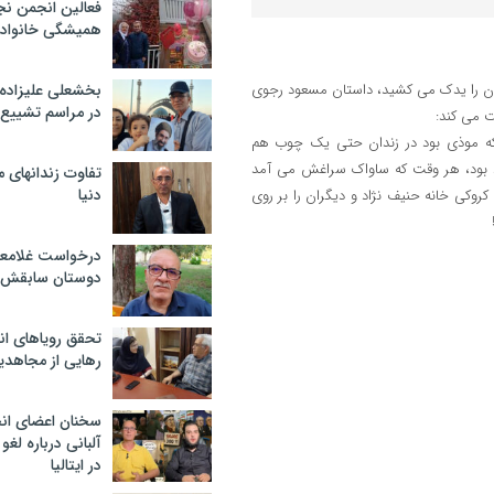
فعالین انجمن نج
همیشگی خانواده
تر سیاسی سازمان را یدک می کشید، داستان مسعود رجوی
بخشعلی علیزاده 
در مراسم تشییع 
ت می کند:
که موذی بود در زندان حتی یک چوب هم
رد بود، هر وقت که ساواک سراغش می آمد
تفاوت زندانهای م
دنیا
وکی خانه حنیف نژاد و دیگران را بر روی
درخواست غلامعلی
دوستان سابقش 
تحقق رویاهای ان
رهایی از مجاهدی
سخنان اعضای ان
آلبانی درباره لغ
در ایتالیا