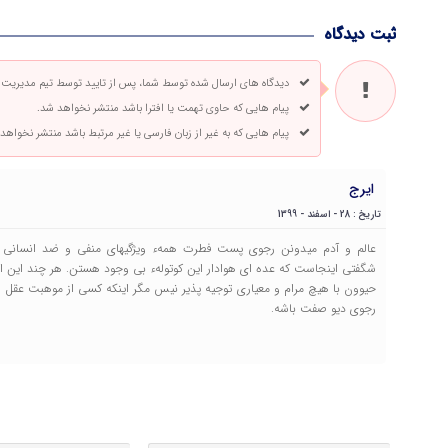
ثبت دیدگاه
دیدگاه های ارسال شده توسط شما، پس از تایید توسط تیم مدیریت
پیام هایی که حاوی تهمت یا افترا باشد منتشر نخواهد شد.
پیام هایی که به غیر از زبان فارسی یا غیر مرتبط باشد منتشر نخواهد
ایرج
تاریخ : 28 - اسفند - 1399
عالم و آدم میدونن رجوی پست فطرت همهء ویژگیهای منفی و ضد انسانی 
شگفتی اینجاست که عده ای هوادار این کوتولهء بی وجود هستن. هر چند این اف
حیوون با هیچ مرام و معیاری توجیه پذیر نیس مگر اینکه کسی از موهبت عقل و
رجوی دیو صفت باشه.