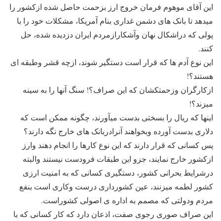
این آقای موهوم فرمان خروج ارز بزحمت حاصل شده ازکشور را
میدهد تا بانک های دشمن غداری بنام آمریکا، مشکلات خود را با
پولی که دراشکال نهان وآشکارازمردم ایران دزدیده شده، حل
کنند.
این نوع آدم ها که قرار است دستگیر شوند، ازچه قشر وطبقه ای
هستند؟!
ازکارگران وزحمتکشان که این صراف؟! سنگ آنها را به سینه
میزند؟!
اینها که ریال را بسختی بدست میآورند، چگونه ممکن است که
دلاری بدست آورده وبخواهند آنرادربانک های خارج نگه دارند؟
پس کسانی که قرار دارند که این نوع کارها را انجام دهند وارز
ازکشور خارج نمایند، جزو این طبقات فرودست نیستند والبته
درشرایط بحرانی کشور، دستگیری کسانی که به امنیت ارزی
کشور لطمه میزنند، عین کشورداری درست وکاری است بنفع
مردم ودولتی که مصمم به اداره ی اصولی کشوراست.
این صراف صوری رجوی صفت، اذعان دارد که کار کسانی که با