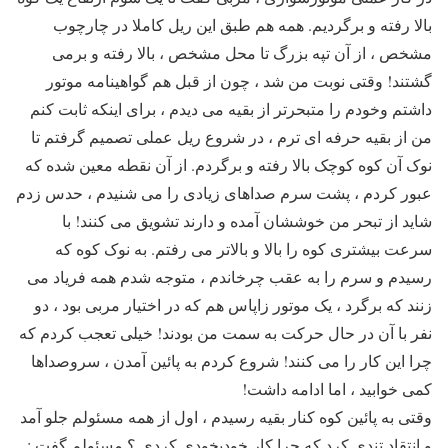
بالا رفته و برگردیم. همه هم طبق این ریل کاملا در چارچوب
مشخص ، از آن تپه بزرگ تا محل مشخص ، بالا رفته و برمی
گشتند! وقتی نوبت من شد ، چون از قبل هم گواهینامه موتور
داشتم وخودم را متبحرتر از بقیه می دیدم ، برای اینکه ثابت کنم
من از بقیه حرفه ای ترم ، در شروع ریل عملی تصمیم گرفتم تا
نوک آن کوه کوچک بالا رفته و برگردم. از آن نقطه معین شده که
عبور کردم ، پشت سرم صداهای زیادی را می شنیدم ، حدس زدم
شاید از تبحر من خوششان آمده و دارند تشویق می کنند! با
سرعت بیشتری کوه را بالا و بالاتر می رفتم. به نوک کوه که
رسیدم و سرم را به عقب چرخاندم ، متوجه شدم همه فریاد می
زنند که برگرد ، یک موتور زاپاس هم که در اختیار مربی بود ، دو
نفر با آن در حال حرکت به سمت من بودند! خیلی تعجب کردم که
چرا این کار را می کنند! شروع کردم به پائین آمدن ، سروصداها
کمی خوابید ، اما ادامه داشت!
وقتی به پائین کوه کنار بقیه رسیدم ، اول از همه مسئولم جلو آمد
و انتقاد تندی کرد که چرا کار خودبخودی کردی ؟ مسئولم گفت :