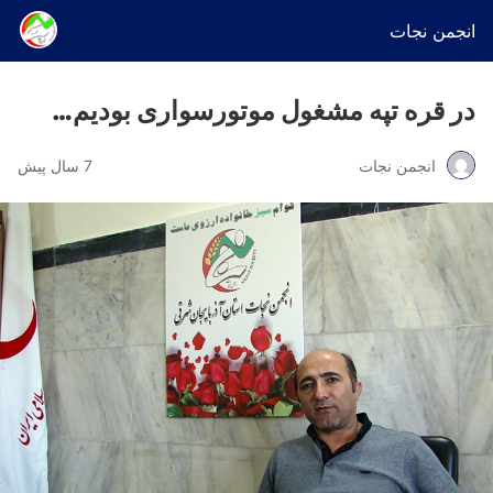
انجمن نجات
در قره تپه مشغول موتورسواری بودیم…
انجمن نجات
7 سال پیش