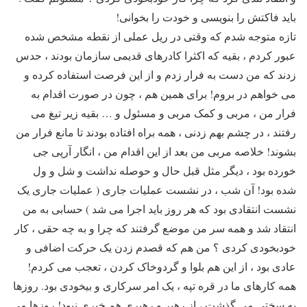
باید فاکتش را بنویسی و خودت را بخوانی!
تازه متوجه شدم که وقتی در ریل عملی از نقطه مشخص شده
عبور کردم ، بقیه که اکثرا کادرهای قدیمی سازمان بودند ، حدس
زدند که من دست به فرار زدم و از این فرصت استفاده کرده و
می خواهم در بروم! برای همین هم ، چون در صورت اقدام به
فرار من ، مربی و کمک مربی و مسئول و … بقیه زیر تیغ می
رفتند ، در چشم بهم زدنی ، همه براه افتاده بودند تا مانع فرار من
بشوند! خلاصه مربی من بعد از این اقدام من ، انگار آرپی جی
خورده بود ، دیگر مثل قبل حال و حوصله نداشت و شل و ول
شده بود! آن شب ، در نشست عملیات جاری ( عملیات جاری یک
نشست انتقادی بود که هر روز باید اجرا می شد ) حسابی به من
انتقاد شد و همه سر من موضع گرفتند که چرا و به چه حقی ، کار
خودبخودی کردی ؟ من هم که قصدم زدن یک حرکت اضافی و
عادی بود ، از این هم بلوا و گردوخاک کردن ، تعجب می کردم!
همه کارهای ما در قره تپه ، یک امر سرکاری و بیخودی بود. روزها
به سختی می گذشت ، از رهبر و رهبری هم خبری نبود! روزها می