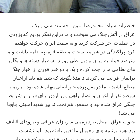
خاطرات سیاه، محمدرضا مبین – قسمت سی و یکم
عراق در آتش جنگ می سوخت و ما دراین تفکر بودیم که بزودی
در عملیات آخر شرکت کرده و به سمت ایران حرکت خواهیم
کرد. پراکندگی در شرایط سخت منطقه قره تپه ادامه داشت و ما
مترصد حمله به ایران بودیم. طی روز دو سه بار دسته ها و یگان
های نظامی ما را جمع کرده و یک یا دو خبر فوری از اخبار جنگ
برایمان قرائت می کردند تا مثلا بگویند که شما هم باید ازاخبار
مطلع باشید ، اما در پس پرده خبر اصلی پنهان شده بود ، مریم با
سیصد نفر از اعوان و انصار راهی مرز اردن برای فرار از شرایط
جنگی عراق شده بود و مسعود هم تحت تدابیر شدید امنیتی جابجا
می شد!
جنوب عراق ، محل نبرد زمینی سربازان عراقی و نیروهای ائتلاف
بود. همه برنامه های معمول ما تغییر یافته بود ، اما نشست
عملیات جاری سرجایش بود و زیر نور فانوس هم که شده باید