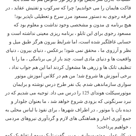
فاکت هایمان را می خواندیم! چرا که سرکوب و تفتیش عقاید ، در
فرقه رجوی به دستور مسعود مرز سرخ و تعطیلی ناپذیر بود!
هیچ برنامه ی مدون و مشخصی وجود نداشت و معلوم بود که
مسعود رجوی برای این تابلو ، برنامه ریزی معینی نداشته است و
حسابی غافلگیر شده است، اما شرایط بیرون هرگز طبق میل و
نظر و آرزوی ما ، محقق نمی شود! برعکس ، دنیای بیرون ، دنیای
واقعیت ها و دنیای مادی است. چند بار از بی برنامگی ، ما را با
تنظیف تانک ها و زرهی ها مشغول کردند اما این هم جواب نداد ،
برخی آموزش ها شروع شد! من هم در کلاس آموزش موتور
سواری سازماندهی شدم. یک نفر طرح درس نوشته و برایمان
موتورسیکلت هوندای 125 را درس می داد. توجیه می شدیم که در
نبرد سرنگونی که بزودی شروع خواهد شد ، ما بعنوان جلودار و
دیده بان با موتور ، در اطراف شهرها ، برای نفوذ با لباس محلی به
جمع آوری اخبار و هماهنگی های لازم و گردآوری نیروهای مردمی
، خواهیم پرداخت!
در کار عملی موتورسواری ، مربی گفت تا یک سوم ارتفاع یک کوه