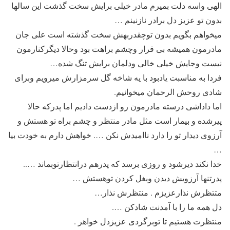
الهی واسه دلت بمیرم مادر خیلی برایش سخت گذشت این سالها
بدون تو عزیز دل برادر نازنینم …
میخواهم بگویم بدون توچقدربهش سخت گذشته است علی جان
مادرمون همیشه بی قرار وچشم براهت بود وحالا دیگرکنارمون
نیست وجایش خیلی خالی ودلمان برایش تنگ شده…
فردا به مناسبت یادبود با یه شاخه گل سرمزارش میرویم وبرای
شادی روحش الرحمان میخوانیم.
اما داداشی درسته مادرمون رو ازدست دادیم اما پدرکه حالا
پیرشده و بیمار است مثل مادر منتظر و چشم براه تو هستش و
آرزوی دیدار تو را دارد ناامیدش نکن …. خواهش دارم به خودت بیا
…
خدا نکند دیرشود و روزی برسد که پدرهم درانتظارتوبماند …..
پدرتنها آرزویش دیدن وبغل کردن توهستش …
متتظرش نذارعزیزم . منتظرش نذار…
دل همه ما را با آمدنت شادکن ….
منتظرت هستیم تا توبرگردی عزیزدل خواهر .