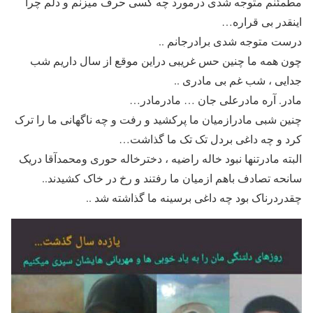
مطمئنم متوجه شدی درمورد چه کسی حرف میزنم و دلم چرا
اینقدر بی قراره…
درست متوجه شدی برادرجانم ..
چون همه ما چنین حس غریبی دراین موقع از سال داریم شب
جدایی ، شب غم بی مادری ..
مادر. آره مادرعلی جان … مادرمادر…
چنین شبی مادرازمیان ما پرکشید و رفت و چه ناگهانی ما را ترک
کرد و چه داغی بردل تک تک ما گذاشت…
البته مادرتنها نبود خاله راضیه ، دخترخاله حوری ومحمدآقا دریک
سانحه تصادف باهم ازمیان ما رفتند و رخ در خاک کشیدند..
چقدردرناک بود چه داغی برسینه ما گذاشته شد ..