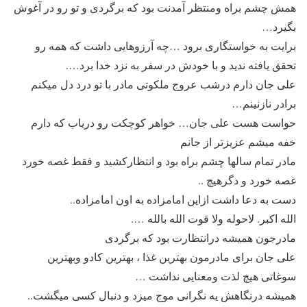
همش چشم براه ومنتظر آمدنت بود که برگردی و تو رو در آغوش
بگیرد…
برایت به خواستگاری برود …چه آرزوهایی داشت که همه رو
تحقق یافته ندید و با خودش در سفر به نزد خدا برد….
علی جان دارم درشب عروج ملکوتی مادر با تو درد دل میکنم
برادر نازنینم…
حواست هست علی جان… خواهر کوچکت رو دریاب که دارم
خفه میشم عزیزتر از جانم
مادر تمام سالها چشم براه بود و انتظارکشید و فقط غصه خورد
غصه خورد و دگرهیچ ..
دست به دعا داشت ازاین امامزاده به اون امامزاده..
الله اکبر. لاحوله ولا قوت الله بالله ….
مادرجون همیشه درانتظارت بود که برگردی
علی جان برای مادرمون بهترین غذا ، بهترین کادو وبهترین
سوغاتی هیچ لذت ومعنایی نداشت …
همیشه درنگاهش یه نگرانی موج میزد و دنبال کسی میگشت..