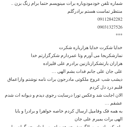
شماره تلفن خودمودوباره برات مینویسم حتما برام زنگ بزن ..
منتظر تماست هستم برادرگلم
09112842282
09031327526
***
خدایا شکرت خدایا هزارباره شکرت
نمازشکربجا می آورم وتا عمردارم شکرگزارتم خدا
هزاران بارتشکرازنازنین برادرم علی قلیزاده
علی جان علی جانم فدات بشم الهی …
دیشب شب عروج ملکوتی مادرجون برات نامه نوشتم وازاعماق
قلبم درد دل کردم
الان اجابت شد وعکس تورا درسایت رجوی دیدم و دیوانه ات شدم
عشقم …
به همه فک وفامیل ارسال کردم خاصه خواهرا و برادرا و بابا
الهی برات بمیرم علی جان
وای که مادر در سالگردش چه هدیه ای به ما داد . چه گران بها