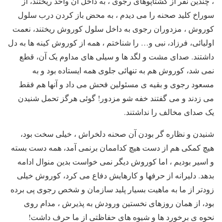
، چندین نفر از گشتاپوهای رجوی ، به داخل آن واحد ریختند، از
سوراخ کلید صحنه را می دیدم ، به محض باز کردن درب سلول
کوروش ، مزدوران رجوی به داخل سلول کوروش ریختند، نعمت
اولیائی، فرزاد، نبی و… را شناختم ، همه از کوروش کینه ها به دل
داشتند. صدای مشت و لگد ها و سیلی های مداوم یک آن، قطع
نمی شد، کوروش هم به تنهائی جلوی همه ایستاده بود و به
مسعود رجوی و بقیه ی مسئولین فحش می داد و آنها هم فقط
می زدند و می گفتند خفه شو مزدور! گوئی هرگز تحمل شنیدن
یک صدای مخالف را نداشتند.
شنیدن و نظاره گر بودن آن صحنه دلخراش ، خیلی سخت بود،
هیچ کمکی هم از دست هیچ کداممان برنمی آمد، همه دست بسته
و اسیر بودیم ، اما کوروش دیگر نمی خواست بدین منوال ادامه
بدهد. دلیرانه از حرفها و کارهایش دفاع می کرد، کوروش خیلی
زودتر از ما به ماهیت بسیار پلید سازمان و شخص رجوی پی برده
بود، از همان روزهای نخستین ورودش به پذیرش ، مدام روی
نحوه ی برخورد ها و شیوه های حفاظتی از ما حرف داشت!