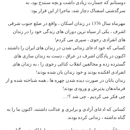
دوستانم که جسارت زیادی داشت و بچه سنندج بود، به
سرگذشتی اسفناک دچار شد، ماجرا از این قرار بود:
مهرماه سال 1376 در زندان اسکان ، واقع در ضلع جنوب شرقی
اشرف ، یکی از سیاه ترین دوران های زندگی خود را در زندان
های انفرادی رجوی ، سپری می کردم!
کسانی که خود ادعای زندانی شدن در زندان های ایران را داشتند ،
اکنون در پادگان اشرف در عراق ، دست به زندان سازی های
گسترده زده و مخالفین انقلاب کذائی رجوی را ، به زندان های
انفرادی افکنده بودند و خود زندان بان شده بودند!
زندان بانان در صورت دیده شدن چهره ها ، همه شناخته شده و از
فرماندهان پذیرش و ورودی بودند!
چی فکر می کردیم ، چی شد ؟!…
کسانی که ادعای آزادی و برابری و عدالت داشتند، اکنون ما را به
گناه نداشته ، زندانی کرده بودند.
من تا آنروز ، در ایران هم زندان ندیده بودم. اما اکنون بی گناه ،