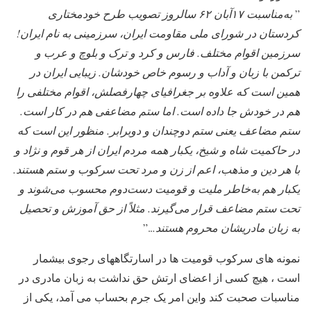
”
به‌مناسبت ۱۷آبان ۶۲ سالروز تصویب طرح خودمختاری
کردستان در شورای ملی مقاومت ایران، سرزمینی به نام ایران!
سرزمین اقوام مختلف. فارس و کرد و ترک و بلوچ و عرب و
ترکمن با زبان و آداب و رسوم خاص خودشان. زیبایی ایران در
همین است که علاوه بر جغرافیای چهارفصلش، اقوام مختلفی را
هم در خودش جا داده است. اما ستم مضاعفی هم در کار است.
ستم مضاعف یعنی ستم دوچندان و دوبرابر. منظور این است که
در حاکمیت شاه و شیخ، یکبار همه مردم ایران از هر قوم و نژاد و
با هر دین و مذهب، اعم از زن و مرد تحت سرکوب و ستم هستند.
یکبار هم به‌خاطر ملیت و قومیت دست‌دوم محسوب می‌شوند و
تحت ستم مضاعف قرار می‌گیرند. مثلاً از حق آموزش و تحصیل
به زبان مادریشان محروم هستند.
..”
نمونه های سرکوب قومیت ها در اسارتگاههای رجوی بیشمار
است ، هیچ کسی از اعضای ارتش حق نداشت به زبان مادری در
مناسبات صحبت کند واین امر یک جرم بحساب می آمد، یکی از