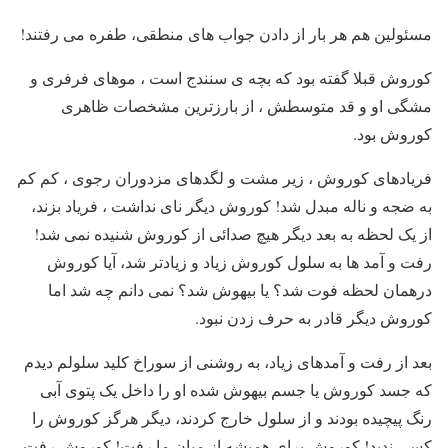
مسئولین هم هر بار از دادن جواب های منطقی، طفره می رفتند!
کوروش قبلا گفته بود که بچه ی سنندج است ، موهای فرفری و
مشگی او و قد متوسطش ، از بارزترین مشخصات ظاهری
کوروش بود.
فریادهای کوروش ، زیر مشت و لگدهای مزدوران رجوی ، کم کم
به ضجه و ناله مبدل شد! کوروش دیگر نای نداشت ، فریاد بزند،
از یک لحظه به بعد دیگر هیچ صدائی از کوروش شنیده نمی شد!
رفت و آمد ها به سلول کوروش زیاد و زیادتر شد، آیا کوروش
درهمان لحظه فوت شد؟ یا بیهوش شد؟ نمی دانم چه شد اما
کوروش دیگر قادر به حرف زدن نبود.
بعد از رفت و آمدهای زیاد، به روشنی از سوراخ کلید سلولم دیدم
که جسد کوروش یا جسم بیهوش شده او را داخل یک پتوی آبی
رنگ پیچیده بودند و از سلول خارج کردند، دیگر هرگز کوروش را
کسی ندید! کوروش برای همیشه از میان ما رفت! کوروش رفت