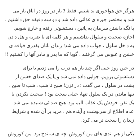
هرگز حق هواخوری نداشتیم. فقط 3 بار در روز در اتاق باز می
شد و مختصر جیره ی غذائی داده شد و دو سه دقیقه حق داشتیم ،
با نگه داشتن سرمان به پائین ، دستشوئی رفته و خارج شویم.
اجازه صحبت و سئوال نداشتیم و هر کلمه ای با ضربه و هل دادن
به داخل سلول ، جواب داده می شد! زندان بانان بقدری قیافه ی
خشن و عبوس می گرفتند ، گویا که ما پدر و مادر آنها را کشتیم!!!
در حین روز حتی اگر چند بار هم درب را می زدیم تا برای
دستشوئی برویم، جوابی داده نمی شد و یا یک صدای خشن از
پشت در سلول ، می گفت : در نزن! صبح تا شب ، شب تا صبح ،
تنها ماندن در یک سلول تنها، خیلی سخت بود ! صحبت نکردن با
یک نفر، خودش یک عذاب الیم بود. هیچ صدائی شنیده نمی شد،
عدم اطلاع از سرنوشت و آینده هم ، مزید بر آن شده و شرایط
زندان را سخت تر می کرد.
یکی از هم بندی های من کوروش بچه ی سنندج بود. من کوروش