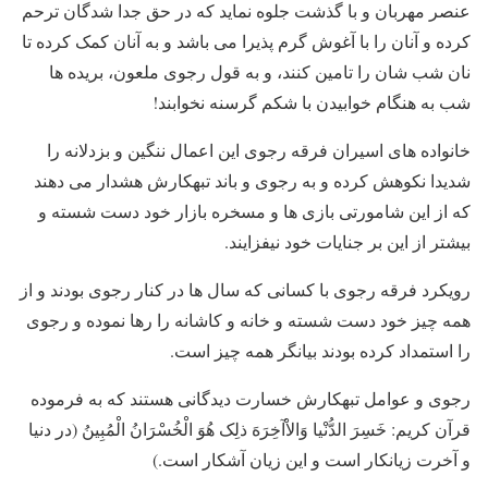
عنصر مهربان و با گذشت جلوه نماید که در حق جدا شدگان ترحم
کرده و آنان را با آغوش گرم پذیرا می باشد و به آنان کمک کرده تا
نان شب شان را تامین کنند، و به قول رجوی ملعون، بریده ها
شب به هنگام خوابیدن با شکم گرسنه نخوابند!
خانواده های اسیران فرقه رجوی این اعمال ننگین و بزدلانه را
شدیدا نکوهش کرده و به رجوی و باند تبهکارش هشدار می دهند
که از این شامورتی بازی ها و مسخره بازار خود دست شسته و
بیشتر از این بر جنایات خود نیفزایند.
رویکرد فرقه رجوی با کسانی که سال ها در کنار رجوی بودند و از
همه چیز خود دست شسته و خانه و کاشانه را رها نموده و رجوی
را استمداد کرده بودند بیانگر همه چیز است.
رجوی و عوامل تبهکارش خسارت دیدگانی هستند که به فرموده
قرآن کریم: خَسِرَ الدُّنْیا وَالاْآخِرَهَ ذلِک هُوَ الْخُسْرَانُ الْمُبِینُ (در دنیا
و آخرت زیانکار است و این زیان آشکار است.)