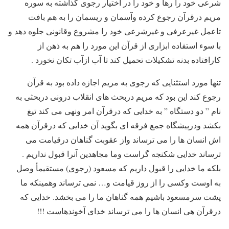
شرعی خود را رها و خود را در اختیار رجوی گذاشته به سوره
مریم درقرآن رجوع کرده وآسمان و ریسمان را به هم بافت
تاعمل غیرعرفی و غیرشرعی خود را مشروع وقانونی جلوه دهد و
با سوء استفاده ابزاری از قرآن این مورد را هم به ذهن از
کارافتاده بدنه تشکیلات تحمیل کند تا آب ازآب تکان نخورد .
تنها مورد استثنایی که رجوی به مریم اجازه داده بود به قرآن
رجوع کند این بود که مریم دربحث های انقلاب درونی دربحثی به
نام ” دو دستگاه ” به خدایی که درقرآن امر ونهی می کند تیغ
بکشد ودرپیشگاه جمع فرقه ای بگوید آن خدایی که درقرآن همه
اش انسان ها را می ترساند واز عقوبت گناهان درقیامت می
ترساند خدایی شکنجه گراست وما مجاهدین آنرا قبول نداریم .
بلکه ما خدایی را قبول داریم که مسعود (رجوی) مستقیمأ وصل
به اوست وکسی را از روز قیامت و… نمی ترساند وهمینکه ما
پشت سرمسعود باشیم همه گناهان ما را می بخشد. خدایی که
درقرآن هی انسان ها را می ترساند خدای آخوندهاست !!!