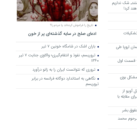
هرجا خشن ترین دشمنان ایران هستند٬ شک نداریم
ند کرد!
تاریخ را فراموش کرده‌اند یا مردم را؟
 تشکیلات
ادعای صلح در سایه گذشته‌ای پر از خون
باران اشک در شامگاه خونین 7 تیر
مان اروپا طی
تروریسم، نفوذ و انتقام‌گیری؛ واکاوی جنایت ۷ تیر
 – قسمت اول
۱۳۶۰
تروری که نتوانست ایران را به زانو درآورد
مشکل بوی
نگاهی به استاندارد دوگانه فرانسه در برابر
تروریسم
 آویو از
ی مقابله با
قوق بشر
مرحوم محمد