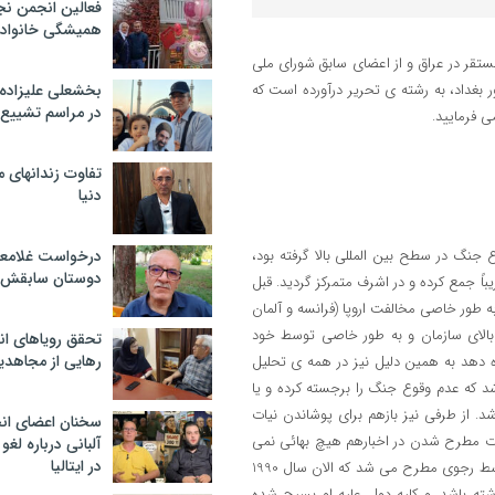
فعالین انجمن نج
همیشگی خانواده
تقر در عراق و از اعضای سابق شورای ملی
 بغداد، به رشته ی تحریر درآورده است که
بخشعلی علیزاده 
در مراسم تشییع 
ی فرمایید.
تفاوت زندانهای م
دنیا
 به شروع جنگ در سطح بین المللی بالا گرفته بود،
درخواست غلامعلی
دوستان سابقش 
اً جمع کرده و در اشرف متمرکز گردید. قبل
ه طور خاصی مخالفت اروپا (فرانسه و آلمان
 بالای سازمان و به طور خاصی توسط خود
تحقق رویاهای ان
رهایی از مجاهدی
ه دهد به همین دلیل نیز در همه ی تحلیل
شد که عدم وقوع جنگ را برجسته کرده و یا
. از طرفی نیز بازهم برای پوشاندن نیات
سخنان اعضای ان
رت مطرح شدن در اخبارهم هیچ بهائی نمی
آلبانی درباره لغ
در ایتالیا
دادند و در موردش صحبت نمی شد. در مورد نقطه ی عراق در مقطع جنگ توسط رجوی مطرح می شد که الان سال 1990
اشته باشد. و کلیه دول علیه او بسیج شده