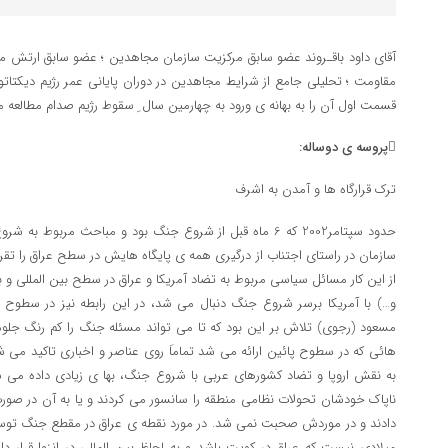
آقای داود باقـروند عضو سابق مرکزیت سازمان مجاهدین ؛ عضو سابق ارتش مس
مقاومت ؛ تحلیلی جامع از شرایط مجاهدین در دوران پایانی عمر رژیم دیکتاتور
قسمت اول آن را به بهانه ی ورود به چهارمین سال ِ سقوط رژیم صدام مطالعه م

پروسه ی دوساله:
ترک قرارگاه ها و آمدن به اشرف
حدود سپتامر2002 که 6 ماه قبل از شروع جنگ بود و مباحث مربوط
سازمان در راستای اجتناب از درگیری همه ی پایگاه هایش در سطح عراق را تقریب
از این کار مسائل سیاسی مربوط به تضاد آمریکا و عراق در سطح بین المللی و ب
و…) با آمریکا برسر شروع جنگ دنبال می شد، در این رابطه نیز در سطوح
مسعود (رجوی) تلاش بر این بود که تا می تواند مسئله جنگ را کم رنگ جلو
هائی که در سطوح پائین ارائه می شد تماماَ روی عناصر و اخباری تاکید می 
به نقش اروپا و تضاد کشورهای عربی با شروع جنگ، بها ی زیادی داده می شد
ناپاک خودشان تحولات نظامی منطقه را سانسور می کردند و یا به آن در صو
میلادی نیست که عراق در کویت باشد و به لحاظ بین المللی در انزوا قرار د