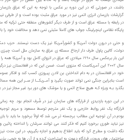
باشند، در صورتی که در این دوره بر عکس با توجه به این که عراق بازرسان 
گزارشات بازرسان انرژی اتمی نیز در مورد عراق مثبت بوده است و از طرفی نیز
در رابطه با مسئله عراق است و از طرف دیگر کشورهای منطقه حتی ترکیه که متحد
پایگاه نظامی اینچرلینگ جواب های کاملاَ مثبتی نمی دهد و مخالفت خود را با 
و حتی در درون دولت آمریکا و کشورآمریکا نیز یک دست نیستند. حزب دمک
دولت، کالین پاول طرف دار ارجاع مسئله ی عراق به سازمان ملل است چیزی 
این بار برعکس سال 1990 میلادی که عراق در انزوای کامل بود و آمری
سال 2002 این آمریکاست که منزوی است. ضمن این که در افغانستان نیز 
خود در افغانستان در به دام انداختن بن لادن پیروزی کسب کند و افکار عم
است بنابراین جنگی نمی تواند صورت بگیرد و آمـریکــا از سـر این همه مسائ
بگذرد بـه ویژه کـه هیچ سلاح اتمی و یا موشک های دور برد غیر مجاز نیز د
در این دوره بازدیدی از قرارگاه های سازمان نیز در شُرف انجام بود. چه زمان
قرارگاه یک نفر روابط خارجی و یک نفر مترجم توسط مسعود و مریم توجیه ش
بودم.در آن توجیه این مطالب برجسته تر می شد که اولاً برخورد ما باید با بازر
نیز نباید طوری برخورد کنیم که فکر کنند می توانند سرشان را انداخته پائین و بی
نگه داشت و مطرح کرد که باید اطلاع بدهیم و اجازه بگیریم، در این مدت نیز 
ساختمان های ورودی قرارگاه دعوت به استراحت کرده و از آن ها به خوبی پذیرا