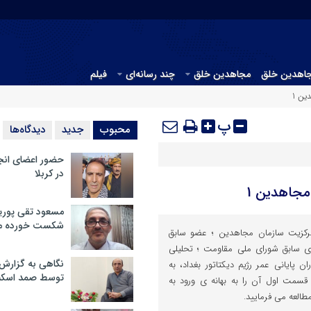
جاهدین خلق
مجاهدین خلق
چند رسانه‌ای
فیلم
ین 1
پ
محبوب
جدید
دیدگاه‌ها
حضور اعضای انج
در کربلا
مجاهدین 1
مسعود تقی پوریا
شکست خورده م
مرکزیت سازمان مجاهدین ؛ عضو سابق
ی سابق شورای ملی مقاومت ؛ تحلیلی
نگاهی به گزارش
 پایانی عمر رژیم دیکتاتور بغداد، به
توسط صمد اسکن
قسمت اول آن را به بهانه ی ورود به
طالعه می فرمایید.