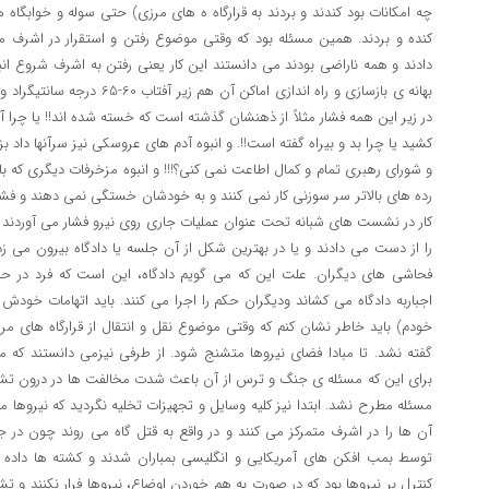
چه امکانات بود کندند و بردند به قرارگاه ه های مرزی) حتی سوله و خوابگاه ه
کنده و بردند. همین مسئله بود که وقتی موضوع رفتن و استقرار در اش
دادند و همه ناراضی بودند می دانستند این کار یعنی رفتن به اشرف شروع ان
بهانه ی بازسازی و راه اندازی اماکن
در زیر این همه فشار مثلاً از ذهنشان گذشته است که خسته شده اند!! یا چرا آ
کشید یا چرا بد و بیراه گفته است!!. و انبوه آدم های عروسکی نیز سرآنها داد ب
و شورای رهبری تمام و کمال اطاعت نمی کنی؟!!! و انبوه مزخرفات دیگری که با
رده های بالاتر سر سوزنی کار نمی کنند و به خودشان خستگی نمی دهند و فشار 
کار در نشست های شبانه تحت عنوان عملیات جاری روی نیرو فشار می آوردند که 
را از دست می دادند و یا در بهترین شکل از آن جلسه یا دادگاه بیرون می ز
فحاشی های دیگران. علت این که می گویم دادگاه، این است که فرد در 
اجباربه دادگاه می کشاند ودیگران حکم را اجرا می کنند. باید اتهامات خود
خودم) باید خاطر نشان کنم که وقتی موضوع نقل و انتقال از قرارگاه های 
گفته نشد. تا مبادا فضای نیروها متشنج شود. از طرفی نیزمی دانستند ک
برای این که مسئله ی جنگ و ترس از آن باعث شدت مخالفت ها در درون تشکی
مسئله مطرح نشد. ابتدا نیز کلیه وسایل و تجهیزات تخلیه نگردید که نیروها 
آن ها را در اشرف متمرکز می کنند و در واقع به قتل گاه می روند چون در
توسط بمب افکن های آمریکایی و انگلیسی بمباران شدند و کشته ها داده 
کنترل بر نیروها بود که در صورت به هم خوردن اوضاع، نیروها فرار نکنند و ت