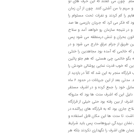
ستم." چون می گفتند که این حرف های تو
مریم با من آشتی کنند. چون از آن زمان
 را کم کردند و نفرات تحت مسئولم را
ود که فکر می کرد که جریان بازرسی ها صد
 و در نتیجه سازمان رو خواهد آمد و سلاح
ن کانون بحران و تنش درمنطقه می شود پس
ن طریق از جزام عراق خارج می شود و در
 که خاتمی که آمده بود مجاهدین را خنثی
ه بگو خاتمی چی هستی. که هم جلو پائین
م این که خوب قدرت نمایی پوشالی خودش را
ارگاه منجر به این شد که کلاً در بازدید از
قرارگاه ها تجدید نظر کند و از بصره نیز که قرارگاه ما در آن جا بود بازدیدی نشد. مدتی بعد از این جریانات در حدود 6 ماه
 وسایل خود را جمع کرده و در اشرف مستقر
لیل این که اشرف مدت ها بود که متروکه
اشرف از بین رفته بود حتی خیلی از قرارگاه
ح جاری بود که به قرارگاه های پراکنده در
شت. تا مدت ها این مکان قابل استفاده و
ین نشان بریدگی نیروهاست پس باید شرایط
ختمان های اشرف را نگهداری نکردند بلکه هر