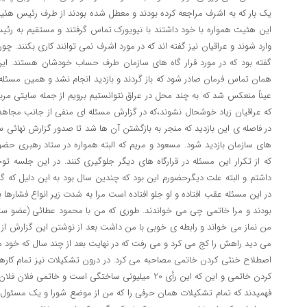
یک بار که به اشرف مراجعه کرده بودند و معطل شده بودند از طرف رئیس هئیت ب
این هئیت همواره با خود داشتند با نیویورک تماس گرفتند و مستقیم به رئیس
وارد شوند و عراقیان نیز گفته اند که در مورد اشرف نمی توانند کاری بکنند. چو
گفته بود که در مورد قرار گاه های سازمان طرف حساب خودشان هستند. این 
همان تماس فرمان صادر شود که باز گردند و بازدید انجام نشد و همین مسئله
عیناً منعکس شد که به چند محل در عراق نتوانستیم برویم از جمله سایتی 
که عراقیان زیاد خوشحال نشوند،که در گزارش مسئله ای منفی از جانب مجاهد
در فاصله ی این بازدید که منجر به بازگشتن آن ها شد تا صدور گزارش نهائی ساز
های سازمان بازدید شود. مسعود و مریم که البته همواره در ستاد رهبری حض
که از تکرار این مسئله در قرارگاه های دیگر جلوگیری کنند. در این جلسه 
داشتم و البته علت دیگرحضورم این بود که چندین سال بود به این دلیل که گفت
در این مسئله عقب افتاده و او جلو افتاده است مرا به شدت زیر انواع فشارها ب
بودند و مرا خاتمی چی می خواندند. طوری که من با محمود عطائی (عضو 
من نماز می خواند و رابطه ی خوبی با من داشت بعد از نوشتن این گزارش از 
می دید راهش را کج می کرد و می رفت که در نهایت بعد از چند سال که خود مسع
اصطلاح خنثی کردن خاتمی مصاحبه می کرد. در درون تشکیلات نیز تمام کا
کردن خاتمی و این که این رأی 20 میلیونی ساختگی است و 
فهمیدند که تمام تشکیلات همان حرفی را که من از موضع شورا و یک مسئو