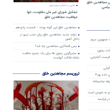
ی مجاهدین خلق
نقدی بر سخنان مریم رجوی
سیاسی
تشکیل شورای غیر ملی مقاومت، تنها
موفقیت مجاهدین خلق
مجاهدین خلق این گونه بودند – قسمت پانزدهم
ترفند جدید مجاهدین خلق برای جذب نیرو در
داخل کشور
ست جمهوری مریم
پس افشاگری مجاهدین چه شد؟
انت رجوی
مجیزگویی رجوی ها برای یک مجرم متقلب،
لیست آلبانیایی
نشانه فلاکت آنهاست
لبانی
تروریسم مجاهدین خلق
داده بود؟!
یقه صاحبخانه
م به نابودی است