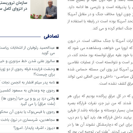
سازمان تروریست
را پذیرفته است و بازرسی ها ادامه دارد.
در انزوای کامل 
 چون اروپا مخالف جنگ و در مقابل آمریکا
 آمریکا بوده است در رابطه با استفاده از
جنگ اعلام کرده و می کند.
تصادفی
رات آمریکا با جنگ مخالف است. در درون
عبدالحمید رئوفیان از انتخابات ریا
که اروپا می خواهد، ومشاهده می شود که
می گوید
کا همه را با خود علیه عراق توانسته بود متحد کند، در
سالروز علنی شدن خط مزدوری و خی
درگیر است و نتوانسته است از عملیات نظامـی
وحشت فزاینده فرقه رجوی از دو ژورنا
ومی آمریکا نیز روی این مسئله حساس شده
برای چیست؟!
ل سیاسـی– داخلی و بین المللی نمی تواند
نامه پدر میثم افشار به انجمن نجات آ
ر عراق کشف نشده است.
رجوی چه وعده‌ای به مسعود کشمیری 
ی که در کل عراق پراکنده بودیم که برای هر
وقتی دزد پر رو و بی حیا (رجوی ها) 
دند که من نیز جزء نفرات قرارگاه بصره
(ملت عراق) را می گیرد
سان بسیار دوستانه و مؤدبانه باشد.از طرفی
رجوی با فیس‌بوک یا بدون آن محکو
ایند داخل قرارگاه ها، باید آنها را دم درب
مجاهدین، شرم‎ساری در نروژ، باخت در فرانسه
برای این که دچارمشکل نشوند آن ها را در
ديروز ، اشرف پايدار!…امروز؟
ئی می کردند. "علت این توجیه این بود که