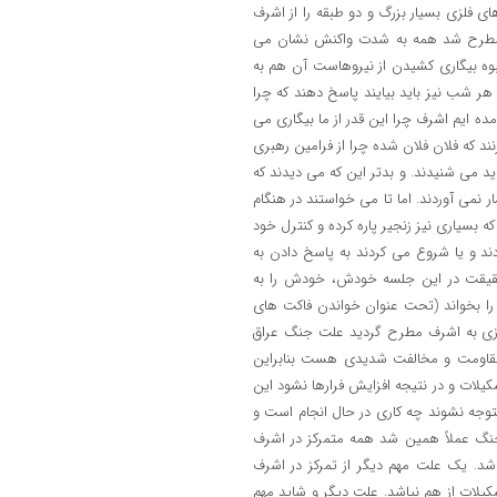
ای فلزی بسیار بزرگ و دو طبقه را از اشرف
رف مطرح شد همه به شدت واکنش نشان می
بوه بیگاری کشیدن از نیروهاست آن هم به
 آن هم زیر آفتاب 60-65 درجه سانتیگراد و هر شب نیز باید بیایند پاسخ دهند که چرا
مده ایم اشرف چرا این قدر از ما بیگاری می
زنند که فلان فلان شده چرا از فرامین رهبری
ید می شنیدند. و بدتر این که می دیدند که
نمی آوردند. اما تا می خواستند در هنگام
بسیاری نیز زنجیر پاره کرده و کنترل خود
دند و یا شروع می کردند به پاسخ دادن به
حقیقت در این جلسه خودش، خودش را به
ش را بخواند (تحت عنوان خواندن فاکت های
مرزی به اشرف مطرح گردید علت جنگ عراق
ه مقاومت و مخالفت شدیدی هست بنابراین
لات و در نتیجه افزایش فرارها نشود این
متوجه نشوند چه کاری در حال انجام است و
 جنگ عملاً همین شد همه متمرکز در اشرف
شد. یک علت مهم دیگر از تمرکز در اشرف
شکیلات از هم نپاشد. علت دیگر و شاید مهم