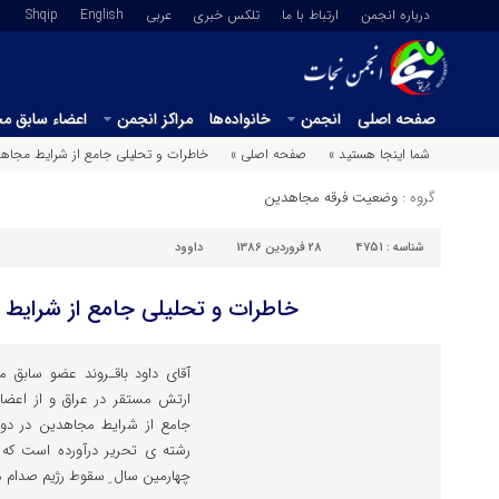
درباره انجمن
ارتباط با ما
تلکس خبری
عربي
English
Shqip
صفحه اصلی
انجمن
خانواده‌ها
مراکز انجمن
اعضاء سابق م
شما اینجا هستید »
صفحه اصلی »
خاطرات و تحلیلی جامع از شرایط مجاهد
گروه :
وضعیت فرقه مجاهدین
شناسه :
4751
28 فروردین 1386
داوود
خاطرات و تحلیلی جامع از شرایط 
آقای داود باقـروند عضو سابق 
ارتش مستقر در عراق و از اعضا
جامع از شرایط مجاهدین در دوران
رشته ی تحریر درآورده است که 
چهارمین سال ِ سقوط رژیم صدام م