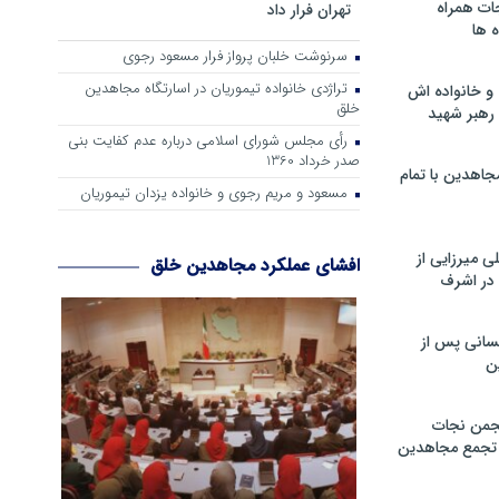
ات همراه
تهران فرار داد
 ها
سرنوشت خلبان پرواز فرار مسعود رجوی
تراژدی خانواده تیموریان در اسارتگاه مجاهدین
و خانواده اش
خلق
رهبر شهید
رأی مجلس شورای اسلامی درباره عدم كفایت بنی
صدر خرداد 1360
جاهدین با تمام
مسعود و مریم رجوی و خانواده یزدان تیموریان
 میرزایی از
افشای عملکرد مجاهدین خلق
در اشرف
سانی پس از
ن
جمن نجات
و تجمع مجاهدین