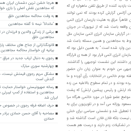
ازدید کننده از طریق تلفن ماهواره ای که
که مجاهدین نقش اصلی را بازی خواه
 آژانس گزارش کرده بودند که نمی توانند
به وقت محاکمه مجاهدین خلق
ن ظاهراً عراق به هئیت بازرسان انرژی اتمی
“ماندانا” نیمه نا گفته مجاهدین
واقعه باعث شد که از نیویورک در جریان
برشی از زندگی والدین و فرزندان در
 در گزارش سازمان انرژی اتمی سازمان ملل
مجاهدین خلق
مربوط به مجاهدین و همین مسئله باعث شد
قانونگذارانی از جناح های مختلف پارل
ین وارد شده است." به همین دلیل بود که
بیانیه ای خواستار محاکمه مجاهدین
مان انرژی اتمی قرار بود از همه ی قرارگاه
رجوی به دنبال ارباب جدید در عراق
ور داشتند این نشست توجیهی را گذاشتند.
چهارشنبه سوری مبارک
توجیهی من خودم به عنوان زبان دان حضور
مشکل مریم رجوی قیمتش نیست، 
ه بودم خاتمی در انتخابات رأی آورده و ما
گندش است
رده بودند و در تمام سطوح بالاعلیه من زده
رسانه صهیونیستی خواستار حمایت تل
ستاد ارتش و رئیس پیشین ارتش) که پشت
مجاهدین و استفاده از کمپ لیبرتی برا
موضع عضو شورا در مورد خاتمی هرگاه مرا
ایران شد
ود روزانه می آمد و در تلویزیون برای به
حرف اضافه فرقه رجوی در خصوص ح
رها تعطیل شد و نشستی سیاسی برای خنثی
مصاحبه با آقای حسن حمادی برادر 
خاتمی فلان فلان نیست بلکه فلان فلان است گذاشته شد و
حمادی
ل در تشکیلات زدم دارند و درست هم هست