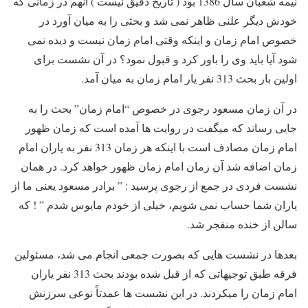
نیمه شعبان سال 1386 بود ( تاریخ دقیق نیست ) آنهم در زمانی که
خودش دیگر علنی ظاهر نمی شد و بحثی را به میان آورد در
خصوص امام زمان و اینکه وقتی امام زمان نیست و دیده نمی
شود آیا باید وی را باور کرد و قبول نمود؟ در آن نشست برای
اولین بار بحث 313 نفر یار امام زمان به میان آمد.
در آن زمان مسعود رجوی در خصوص “امام زمان” بحث را به
جایی رساند که میگفت در روایت ها آمده است که زمان ظهور
امام زمان مصادف است با اینکه هر زمان 313 نفر به یاران امام
زمان اضافه شد آن زمان امام زمان ظهور خواهد کرد. در همان
نشست فردی در جمع از رجوی پرسید : ” برادر مسعود یعنی ما از
یاران شما حساب نمی شویم، خیلی از خودم مایوس شدم ” ! که
سالن از خنده منفجر شد.
بعدها در نشست هایی که بصورت جمعی انجام می شد، مسئولین
فرقه طبق توجیهاتی که از قبل شده بودند بحث 313 نفر یاران
امام زمان را میکردند. در این نشست ها عمدتاً نوعی سرزنش