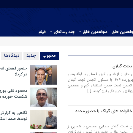
جاهدین خلق
مجاهدین خلق
چند رسانه‌ای
فیلم
محبوب
جدید
دیدگاه‌ها
نجات گیلان
حضور اعضای انج
ق و از فعالین کارزار انسانی با فرقه وطن
در کربلا
فروش رجوی روز سه شنبه مورخه ۱۱ شهریورماه ۱۴۰۴ با مسئول انجمن نجات گیلان
ل انجمن نجات ضمن استقبال گرم و صمیمی
مسعود تقی پوریا
فزون در زندگی آرزو کردند. […]
شکست خورده م
 خانواده های گیلک با حضور محمد
نگاهی به گزارش
توسط صمد اسکن
انماه ۱۴۰۳مسئول انجمن نجات گیلان دیداری صمیمی با شماری از
ور محمد رزاقی، عضو جدا شده از تشکیلات