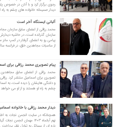
رجوی برگزار کرد و با آنان در خصوص پار
دیدار صمیمانه خانواده های چشم به راه اع
آلبانی ایستگاه آخر است
14 آذر 1403
سازمان گذرانده است، در حاشیه دیدارش
پیامی رو به اعضای گرفتار در کمپ مانز س
از مناسبات مجاهدین خلق، در فرانسه ساک
پیام تصویری محمد رزاقی برای اسم
14 آذر 1403
محمد رزاقی از اعضای سابق مجاهدین خ
تصویری برای اسماعیل منتشر کرد. رزاقی
و دلتنگی هایشان را دیده است، به اسماع
چشم به راه او هستند و از او می خواهد ب
دیدار محمد رزاقی با خانواده اسما
14 آذر 1403
همچنانکه در سایت انجمن نجات به اطل
نهم آبانماه 1403 مهمان انج
پاره ای از مسائل به تبادل نظر پرداخت .