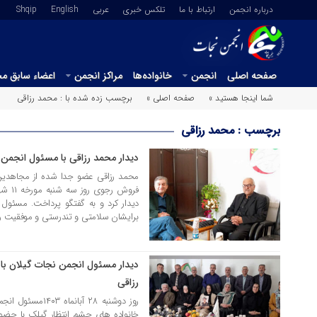
درباره انجمن
ارتباط با ما
تلکس خبری
عربي
English
Shqip
صفحه اصلی
انجمن
خانواده‌ها
مراکز انجمن
اعضاء سابق م
شما اینجا هستید »
صفحه اصلی »
برچسب زده شده با : محمد رزاقی
برچسب : محمد رزاقی
دیدار محمد رزاقی با مسئول انجمن 
16 شهریور 1404
محمد رزاقی عضو جدا شده از مجاهدین خل
دیدار کرد و به گفتگو پرداخت. مسئو
برایشان سلامتی و تندرستی و موفقیت روزا
دیدار مسئول انجمن نجات گیلان با
18 آذر 1403
رزاقی
روز دوشنبه ۲۸ آب
خانواده های چشم انتظار گیلک با حض