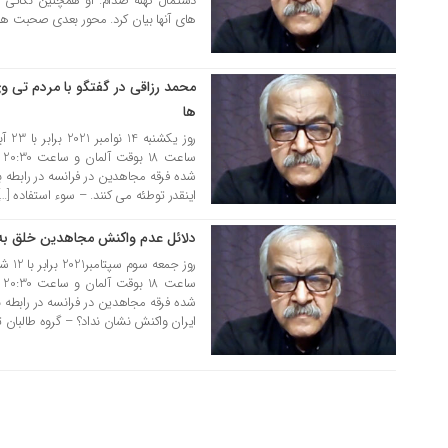
دستمال کهنه صدام. او همچنین نکاتی د
های آنها بیان کرد. محور بعدی صحبت ها
محمد رزاقی در گفتگو با مردم تی و
27 آبان 1400
ها
سا
شده فرقه مجاهدین در فرانسه در رابطه ب
اینقدر توطئه می کنند. – سوء استفاده […]
دلائل عدم واکنش مجاهدین خلق ب
14 شهریور 1400
سا
شده فرقه مجاهدین در فرانسه در رابطه ب
ایران واکنش نشان نداد؟ – گروه طالبان تغ