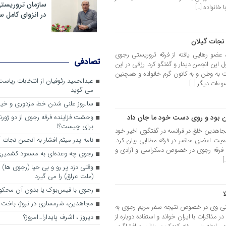
سازمان تروریست
 خانواده […]
در انزوای کامل 
نجات گیلان
ن 1403 محمد رزاقی، عضو رهایی یافته از فرقه تروریستی رجوی
تصادفی
این انجمن دیدار و گفتگو کرد. رزاقی در این
ه وطن و به کانون گرم خانواده و همچنین
عبدالحمید رئوفیان از انتخابات ریا
وعات دیگر […]
می گوید
سالروز علنی شدن خط مزدوری و خی
من بود و روی دست خود ما جان داد
وحشت فزاینده فرقه رجوی از دو ژورنا
برای چیست؟!
مجاهدین خلق در فرانسه در گفتگوی اخیر خود
نامه پدر میثم افشار به انجمن نجات آ
ضعیت اعضای حاضر در فرقه مطالبی بیان کرد.
ان فرقه رجوی در خصوص دمکراسی و آزادی و
رجوی چه وعده‌ای به مسعود کشمیری 
]
وقتی دزد پر رو و بی حیا (رجوی ها) 
(ملت عراق) را می گیرد
رجوی با فیس‌بوک یا بدون آن محکو
مجاهدین، شرم‎ساری در نروژ، باخت در فرانسه
م تی وی در خصوص نتیجه سفر مریم رجوی به
 مذاکرات با ایران خواند و استفاده دوباره از
ديروز ، اشرف پايدار!…امروز؟