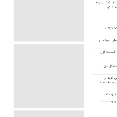
هرجا خشن ترین دشمنان ایران هستند٬ شک نداریم
ند کرد!
 تشکیلات
مان اروپا طی
 – قسمت اول
مشکل بوی
 آویو از
ی مقابله با
قوق بشر
مرحوم محمد