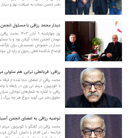
دفتر انجمن نجات به ضیافت نهار و دیدار با
دیدار محمد رزاقی با مسئول انجمن 
13 آذر 1403
روز چهارشنبه 9 آبا
مهمان انجمن نجات گیلان بود و با مسئول 
دیدار در خصوص تصمیمش برای بازگشت ب
اوضاع شکننده فعلی رجوی و پاره ای موض
رزاقی: قربانعلی ترابی هم سلولی 
06 فروردین 1401
محمد رزاقی از اعضای جدا شده از فرقه 
با تلویزیون مردم تی وی در رابطه با و
رزاقی با اشاره به شعارهای توخالی سر
حقوق بشر می گوید دروغ هر چه بزرگ […
توصیه رزاقی به اعضای انجمن آسیلا
27 دی 1400
محمد رزاقی در گفتگو با تلویزیون مرد
فرانسه ، این اقدام را داعش گردانی غرب در