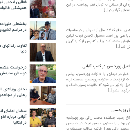
فعالین انجمن نج
ه ای از مسائل به تبادل نظر پرداخت. در این
همیشگی خانواده
ضای گرفتار در […]
بخشعلی علیزاده 
در مراسم تشییع 
محمد رزاقی از اعضای سابق سازمان مجاهدین خلق که 23 سال از عمرش را در مناسبات
 با علی پور احمد مسئول انجمن نجات گیلان
ازمان منتشر کرد. رزاقی که پس از کناره گیری
تفاوت زندانهای م
ن شد […]
دنیا
اعیل پورحسن در کمپ آلبانی
درخواست غلامعلی
دوستان سابقش 
لق در دیداری با خانواده پورحسن، پیامی
 که از نزدیک با خانواده پورحسن صحبت کرده
یل یادآور می شود که خانواده بسیار دلتنگ و
تحقق رویاهای ان
رگردد. عضو […]
رهایی از مجاهدی
عیل پورحسن
سخنان اعضای ان
آلبانی درباره لغ
اع رسید جداشده محمد رزاقی روز چهارشنبه
در ایتالیا
من نجات گیلان بود و با مسئول انجمن نجات در خصوص
 محمد رزاقی بعد از خاتمه ملاقات صمیمانه در