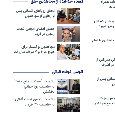
اعضاء جداشده از مجاهدین خلق
ات همراه
 ها
تحقق رویاهای انسانی پس
از رهایی از مجاهدین
و خانواده اش
رهبر شهید
حضور اعضای انجمن نجات
زنجان در کربلا
جاهدین با تمام
مجاهدین و کشتار برای
هیچ در 6 و 7 مرداد سال 88
 میرزایی از
در اشرف
انجمن نجات آلبانی
سانی پس از
نشست “هیئت صلح ۲۰۲۶”
ن
به مناسبت روز جهانی
بخشش
جمن نجات
نشست انجمن نجات آلبانی
و تجمع مجاهدین
به مناسبت ۳۰ خرداد