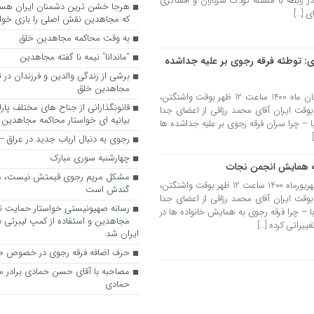
ر رابطه با مسئله کودک سربازان و افشاگری
ی […]
که مجاهدین نقش اصلی را بازی خواه
به وقت محاکمه مجاهدین خلق
“ماندانا” نیمه نا گفته مجاهدین
ی: توطئه فرقه رجوی بر علیه جداشده
برشی از زندگی والدین و فرزندان در
مجاهدین خلق
روز یکشنبه 14 نوامبر 2021 برابر با 23 آبان ماه 1400 ساعت 12 ظهر بوقت واشنگتن،
قانونگذارانی از جناح های مختلف پارل
عت 18 بوقت آلمان و ساعت 20:30 بوقت ایران آقای محمد رزاقی از اعضای جدا
بیانیه ای خواستار محاکمه مجاهدین
ا – چرا سران فرقه رجوی بر علیه جداشده ها
رجوی به دنبال ارباب جدید در عراق
چهارشنبه سوری مبارک
ه همایش انجمن نجات
مشکل مریم رجوی قیمتش نیست، 
روز جمعه سوم سپتامبر2021 برابر با 12 شهریورماه 1400 ساعت 12 ظهر بوقت واشنگتن،
گندش است
عت 18 بوقت آلمان و ساعت 20:30 بوقت ایران آقای محمد رزاقی از اعضای جدا
رسانه صهیونیستی خواستار حمایت تل
ا – چرا فرقه رجوی به همایش خانواده ها در
مجاهدین و استفاده از کمپ لیبرتی برا
ییراتی کرده […]
ایران شد
حرف اضافه فرقه رجوی در خصوص ح
مصاحبه با آقای حسن حمادی برادر 
حمادی