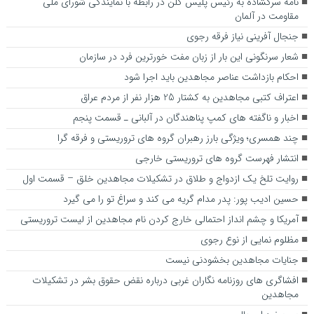
نامه سرگشاده به رئيس پليس کلن در رابطه با نمايندگي شورای ملي
مقاومت در آلمان
جنجال آفرینی نیاز فرقه رجوی
شعار سرنگونی این بار از زبان مفت خورترین فرد در سازمان
احکام بازداشت عناصر مجاهدین باید اجرا شود
اعتراف کتبی مجاهدین به کشتار 25 هزار نفر از مردم عراق
اخبار و ناگفته های کمپ پناهندگان در آلبانی ـ قسمت پنجم
چند همسری؛ ویژگی بارز رهبران گروه های تروریستی و فرقه گرا
انتشار فهرست گروه های تروریستی خارجی
روایت تلخ یک ازدواج و طلاق در تشکیلات مجاهدین خلق – قسمت اول
حسین ادیب پور: پدر مدام گریه می کند و سراغ تو را می گیرد
آمریکا و چشم انداز احتمالی خارج کردن نام مجاهدین از لیست تروریستی
مظلوم نمایی از نوع رجوی
جنایات مجاهدین بخشودنی نیست
افشاگری های روزنامه نگاران غربی درباره نقض حقوق بشر در تشکیلات
مجاهدین