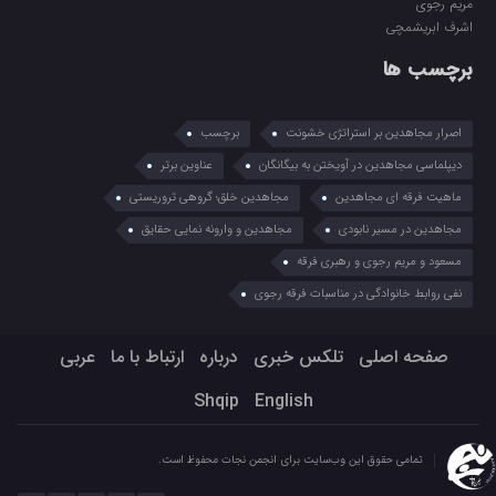
مریم رجوی
اشرف ابریشمچی
برچسب ها
اصرار مجاهدین بر استراتژی خشونت
برچسب
دیپلماسی مجاهدین در آویختن به بیگانگان
عناوین برتر
ماهیت فرقه ای مجاهدین
مجاهدین خلق؛ گروهی تروریستی
مجاهدین در مسیر نابودی
مجاهدین و وارونه نمایی حقایق
مسعود و مریم رجوی و رهبری فرقه
نفی روابط خانوادگی در مناسبات فرقه رجوی
صفحه اصلی
تلکس خبری
درباره
ارتباط با ما
عربي
Shqip
English
تمامی حقوق این وب‌سایت برای انجمن نجات محفوظ است.