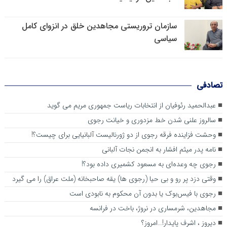
سازمان تروریستی مجاهدین خلق در انزوای کامل
سیاسی
تصادفی
عبدالحمید رئوفیان از انتخابات ریاست جمهوری مریم می گوید
سالروز علنی شدن خط مزدوری و خیانت رجوی
وحشت فزاینده فرقه رجوی از دو ژورنالیست آلبانیایی برای چیست؟!
نامه پدر میثم افشار به انجمن نجات آلبانی
رجوی چه وعده‌ای به مسعود کشمیری داده بود؟!
وقتی دزد پر رو و بی حیا (رجوی ها) یقه صاحبخانه (ملت عراق) را می گیرد
رجوی با فیس‌بوک یا بدون آن محکوم به نابودی است
مجاهدین، شرم‎ساری در نروژ، باخت در فرانسه
ديروز ، اشرف پايدار!…امروز؟