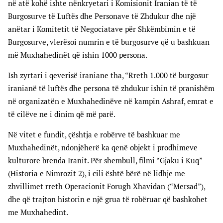
në atë kohë ishte nënkryetari i Komisionit Iranian të të
Burgosurve të Luftës dhe Personave të Zhdukur dhe një
anëtar i Komitetit të Negociatave për Shkëmbimin e të
Burgosurve, vlerësoi numrin e të burgosurve që u bashkuan
më Muxhahedinët që ishin 1000 persona.
Ish zyrtari i qeverisë iraniane tha, “Rreth 1.000 të burgosur
iranianë të luftës dhe persona të zhdukur ishin të pranishëm
në organizatën e Muxhahedinëve në kampin Ashraf, emrat e
të cilëve ne i dinim që më parë.
Në vitet e fundit, çështja e robërve të bashkuar me
Muxhahedinët, ndonjëherë ka qenë objekt i prodhimeve
kulturore brenda Iranit. Për shembull, filmi “Gjaku i Kuq”
(Historia e Nimrozit 2), i cili është bërë në lidhje me
zhvillimet rreth Operacionit Forugh Xhavidan (“Mersad”),
dhe që trajton historin e një grua të robëruar që bashkohet
me Muxhahedint.