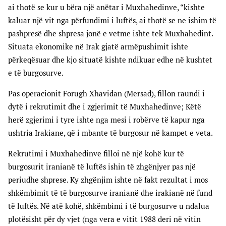
ai thotë se kur u bëra një anëtar i Muxhahedinve, “kishte
kaluar një vit nga përfundimi i luftës, ai thotë se ne ishim të
pashpresë dhe shpresa jonë e vetme ishte tek Muxhahedint.
Situata ekonomike në Irak gjatë armëpushimit ishte
përkeqësuar dhe kjo situatë kishte ndikuar edhe në kushtet
e të burgosurve.
Pas operacionit Forugh Xhavidan (Mersad), fillon raundi i
dytë i rekrutimit dhe i zgjerimit të Muxhahedinve; Këtë
herë zgjerimi i tyre ishte nga mesi i robërve të kapur nga
ushtria Irakiane, që i mbante të burgosur në kampet e veta.
Rekrutimi i Muxhahedinve filloi në një kohë kur të
burgosurit iranianë të luftës ishin të zhgënjyer pas një
periudhe shprese. Ky zhgënjim ishte në fakt rezultat i mos
shkëmbimit të të burgosurve iranianë dhe irakianë në fund
të luftës. Në atë kohë, shkëmbimi i të burgosurve u ndalua
plotësisht për dy vjet (nga vera e vitit 1988 deri në vitin