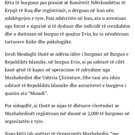
Këta të burgosur pas pranisë së Komitetit Ndërkombëtar të
Kryqit të Kuq dhe regjistrimit, u dërguan në Iran nën
mbikëqyrjen e tyre. Pasi mbërritën në Iran, ata u arrestuan
nga forcat e sigurisë si të dyshuar dhe individë të rrezikshëm
dhe u dorëzuan në burgun të quajtur Evin, ku iu nënshtruan
torturave fizike dhe psikologjike.
Irexh Mesdaghi thotë se ndërsa ishte i burgosur në Burgun e
Republikës Islamike, në burgun Evin, ai pa ushtarë të cilët
kanë qënë të kapur në operacione të ndryshme nga
Muxhahedint dhe Ushtria Çlirimtare, Dhe tani ata ishin
ushtarë të Republikës Islamike dhe autoritetet e burgjeve i
quanin ata “Musadi”.
Por sidoqoftë, ai thotë se sipas të dhënave vlerësohet se
Muxhahedinët regjistruan më shumë se 2,000 të burgosur në
organizatën e tyre.
Sipas këtij ish-anëtari të Organizatës Muxhahedin, “me