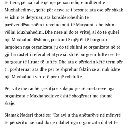
të tjera, për sa kohë që një person ndiqte urdhërat e
Muxhahedinve, qoftë për arsye se i besonte ata ose për shkak
se ishin të detyruar, ata konsideroheshin të
pazëvendësueshëm i revolucionit të Maryamit dhe ishin
vëllai Muxhahedini. Dhe nëse ai do të vritej, ai do të quhej
një Muxhahid dëshmor, por kur të njëjtët të burgosur
largohen nga organizata, ju do të shihni se organizata në të
gjitha rastet i referohet atyre si ish të burgosur lufte ose të
burgosur të liruar të luftës. Dhe ata e përdorin këtë term për
t’i poshtëruar ata dhe për të shprehur faktin se ai nuk ishte
një Muxhahid i vërtetë por një rob lufte.
Për vite me radhë, çështja e shkëputjes së anëtarëve nga
organizata e Muxhahedinve është shoqëruar me shumë
skaje.
Siamak Naderi thotë se: “Rajavi u tha anëtarëve në mënyrë
të përsëritur se kushdo që ndahet nga organizata duhet të