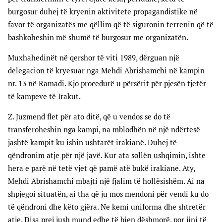
burgosur duhej të kryenin aktivitete propagandistike në
favor të organizatës me qëllim që të siguronin terrenin që të
bashkoheshin më shumë të burgosur me organizatën.
Muxhahedinët në qershor të viti 1989, dërguan një
delegacion të kryesuar nga Mehdi Abrishamchi në kampin
nr. 13 në Ramadi. Kjo procedurë u përsërit për pjesën tjetër
të kampeve të Irakut.
Z. Juzmend flet për ato ditë, që u vendos se do të
transferoheshin nga kampi, na mblodhën në një ndërtesë
jashtë kampit ku ishin ushtarët irakianë. Duhej të
qëndronim atje për një javë. Kur ata sollën ushqimin, ishte
hera e parë në tetë vjet që pamë atë bukë irakiane. Aty,
Mehdi Abrishamchi mbajti një fjalim të hollësishëm. Ai na
shpjegoi situatën, ai tha që ju mos mendoni për vendi ku do
të qëndroni dhe këto gjëra. Ne kemi uniforma dhe shtretër
atje. Disa prej jush mund edhe të bien dëshmorë, por jini të