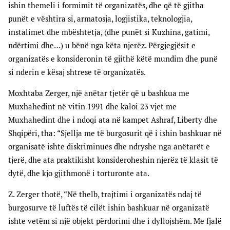
ishin themeli i formimit të organizatës, dhe që të gjitha
punët e vështira si, armatosja, logjistika, teknologjia,
instalimet dhe mbështetja, (dhe punët si Kuzhina, gatimi,
ndërtimi dhe…) u bënë nga këta njerëz. Përgjegjësit e
organizatës e konsideronin të gjithë këtë mundim dhe punë
si nderin e kësaj shtrese të organizatës.
Moxhtaba Zerger, një anëtar tjetër që u bashkua me
Muxhahedint në vitin 1991 dhe kaloi 23 vjet me
Muxhahedint dhe i ndoqi ata në kampet Ashraf, Liberty dhe
Shqipëri, tha: “Sjellja me të burgosurit që i ishin bashkuar në
organisatë ishte diskriminues dhe ndryshe nga anëtarët e
tjerë, dhe ata praktikisht konsideroheshin njerëz të klasit të
dytë, dhe kjo gjithmonë i torturonte ata.
Z. Zerger thotë, “Në thelb, trajtimi i organizatës ndaj të
burgosurve të luftës të cilët ishin bashkuar në organizatë
ishte vetëm si një objekt përdorimi dhe i dyllojshëm. Me fjalë