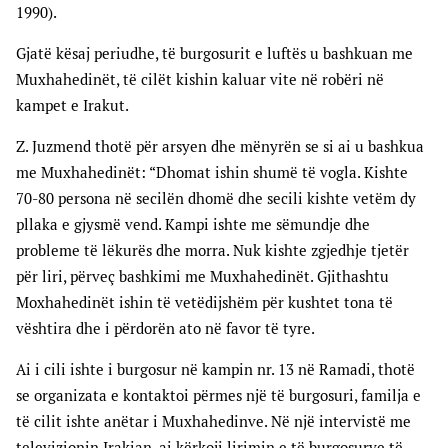
1990).
Gjatë kësaj periudhe, të burgosurit e luftës u bashkuan me
Muxhahedinët, të cilët kishin kaluar vite në robëri në
kampet e Irakut.
Z. Juzmend thotë për arsyen dhe mënyrën se si ai u bashkua
me Muxhahedinët: “Dhomat ishin shumë të vogla. Kishte
70-80 persona në secilën dhomë dhe secili kishte vetëm dy
pllaka e gjysmë vend. Kampi ishte me sëmundje dhe
probleme të lëkurës dhe morra. Nuk kishte zgjedhje tjetër
për liri, përveç bashkimi me Muxhahedinët. Gjithashtu
Moxhahedinët ishin të vetëdijshëm për kushtet tona të
vështira dhe i përdorën ato në favor të tyre.
Ai i cili ishte i burgosur në kampin nr. 13 në Ramadi, thotë
se organizata e kontaktoi përmes një të burgosuri, familja e
të cilit ishte anëtar i Muxhahedinve. Në një intervistë me
televizionin Irakian, ai kërkoji lirimin e të burgosurve të