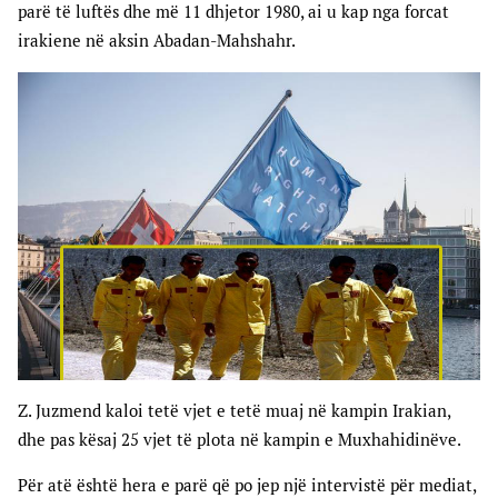
parë të luftës dhe më 11 dhjetor 1980, ai u kap nga forcat
irakiene në aksin Abadan-Mahshahr.
Z. Juzmend kaloi tetë vjet e tetë muaj në kampin Irakian,
dhe pas kësaj 25 vjet të plota në kampin e Muxhahidinëve.
Për atë është hera e parë që po jep një intervistë për mediat,