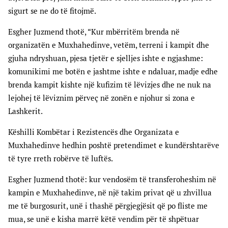
sigurt se ne do të fitojmë.
Esgher Juzmend thotë, “Kur mbërritëm brenda në
organizatën e Muxhahedinve, vetëm, terreni i kampit dhe
gjuha ndryshuan, pjesa tjetër e sjelljes ishte e ngjashme:
komunikimi me botën e jashtme ishte e ndaluar, madje edhe
brenda kampit kishte një kufizim të lëvizjes dhe ne nuk na
lejohej të lëviznim përveç në zonën e njohur si zona e
Lashkerit.
Këshilli Kombëtar i Rezistencës dhe Organizata e
Muxhahedinve hedhin poshtë pretendimet e kundërshtarëve
të tyre rreth robërve të luftës.
Esgher Juzmend thotë: kur vendosëm të transferoheshim në
kampin e Muxhahedinve, në një takim privat që u zhvillua
me të burgosurit, unë i thashë përgjegjësit që po fliste me
mua, se unë e kisha marrë këtë vendim për të shpëtuar