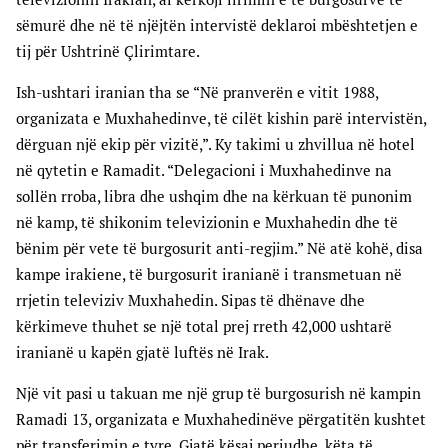
sëmurë dhe në të njëjtën intervistë deklaroi mbështetjen e
tij për Ushtrinë Çlirimtare.
Ish-ushtari iranian tha se “Në pranverën e vitit 1988,
organizata e Muxhahedinve, të cilët kishin parë intervistën,
dërguan një ekip për vizitë,”. Ky takimi u zhvillua në hotel
në qytetin e Ramadit. “Delegacioni i Muxhahedinve na
sollën rroba, libra dhe ushqim dhe na kërkuan të punonim
në kamp, të shikonim televizionin e Muxhahedin dhe të
bënim për vete të burgosurit anti-regjim.” Në atë kohë, disa
kampe irakiene, të burgosurit iranianë i transmetuan në
rrjetin televiziv Muxhahedin. Sipas të dhënave dhe
kërkimeve thuhet se një total prej rreth 42,000 ushtarë
iranianë u kapën gjatë luftës në Irak.
Një vit pasi u takuan me një grup të burgosurish në kampin
Ramadi 13, organizata e Muxhahedinëve përgatitën kushtet
për transferimin e tyre. Gjatë kësaj periudhe, këta të