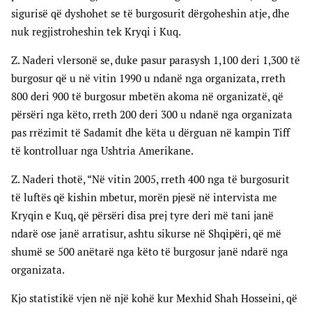
sigurisë që dyshohet se të burgosurit dërgoheshin atje, dhe
nuk regjistroheshin tek Kryqi i Kuq.
Z. Naderi vlersonë se, duke pasur parasysh 1,100 deri 1,300 të
burgosur që u në vitin 1990 u ndanë nga organizata, rreth
800 deri 900 të burgosur mbetën akoma në organizatë, që
përsëri nga këto, rreth 200 deri 300 u ndanë nga organizata
pas rrëzimit të Sadamit dhe këta u dërguan në kampin Tiff
të kontrolluar nga Ushtria Amerikane.
Z. Naderi thotë, “Në vitin 2005, rreth 400 nga të burgosurit
të luftës që kishin mbetur, morën pjesë në intervista me
Kryqin e Kuq, që përsëri disa prej tyre deri më tani janë
ndarë ose janë arratisur, ashtu sikurse në Shqipëri, që më
shumë se 500 anëtarë nga këto të burgosur janë ndarë nga
organizata.
Kjo statistikë vjen në një kohë kur Mexhid Shah Hosseini, që