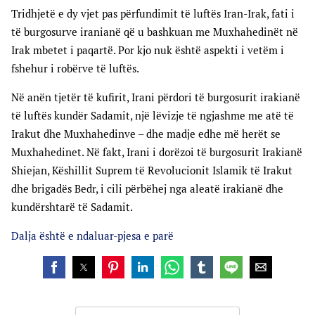
Tridhjetë e dy vjet pas përfundimit të luftës Iran-Irak, fati i
të burgosurve iranianë që u bashkuan me Muxhahedinët në
Irak mbetet i paqartë. Por kjo nuk është aspekti i vetëm i
fshehur i robërve të luftës.
Në anën tjetër të kufirit, Irani përdori të burgosurit irakianë
të luftës kundër Sadamit, një lëvizje të ngjashme me atë të
Irakut dhe Muxhahedinve – dhe madje edhe më herët se
Muxhahedinet. Në fakt, Irani i dorëzoi të burgosurit Irakianë
Shiejan, Këshillit Suprem të Revolucionit Islamik të Irakut
dhe brigadës Bedr, i cili përbëhej nga aleatë irakianë dhe
kundërshtarë të Sadamit.
Dalja është e ndaluar-pjesa e parë