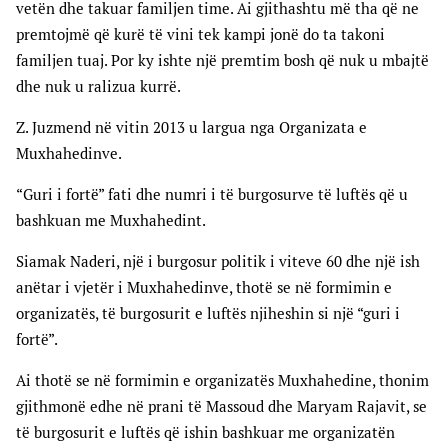
vetën dhe takuar familjen time. Ai gjithashtu më tha që ne
premtojmë që kurë të vini tek kampi jonë do ta takoni
familjen tuaj. Por ky ishte një premtim bosh që nuk u mbajtë
dhe nuk u ralizua kurrë.
Z. Juzmend në vitin 2013 u largua nga Organizata e
Muxhahedinve.
“Guri i fortë” fati dhe numri i të burgosurve të luftës që u
bashkuan me Muxhahedint.
Siamak Naderi, një i burgosur politik i viteve 60 dhe një ish
anëtar i vjetër i Muxhahedinve, thotë se në formimin e
organizatës, të burgosurit e luftës njiheshin si një “guri i
fortë”.
Ai thotë se në formimin e organizatës Muxhahedine, thonim
gjithmonë edhe në prani të Massoud dhe Maryam Rajavit, se
të burgosurit e luftës që ishin bashkuar me organizatën