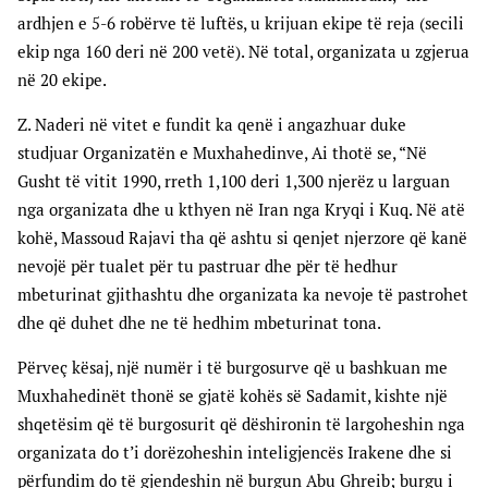
ardhjen e 5-6 robërve të luftës, u krijuan ekipe të reja (secili
ekip nga 160 deri në 200 vetë). Në total, organizata u zgjerua
në 20 ekipe.
Z. Naderi në vitet e fundit ka qenë i angazhuar duke
studjuar Organizatën e Muxhahedinve, Ai thotë se, “Në
Gusht të vitit 1990, rreth 1,100 deri 1,300 njerëz u larguan
nga organizata dhe u kthyen në Iran nga Kryqi i Kuq. Në atë
kohë, Massoud Rajavi tha që ashtu si qenjet njerzore që kanë
nevojë për tualet për tu pastruar dhe për të hedhur
mbeturinat gjithashtu dhe organizata ka nevoje të pastrohet
dhe që duhet dhe ne të hedhim mbeturinat tona.
Përveç kësaj, një numër i të burgosurve që u bashkuan me
Muxhahedinët thonë se gjatë kohës së Sadamit, kishte një
shqetësim që të burgosurit që dëshironin të largoheshin nga
organizata do t’i dorëzoheshin inteligjencës Irakene dhe si
përfundim do të gjendeshin në burgun Abu Ghreib; burgu i