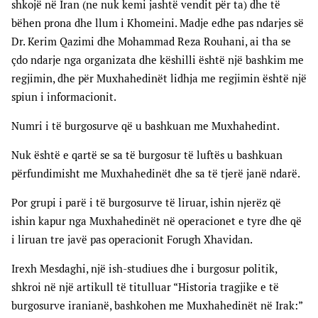
shkojë në Iran (ne nuk kemi jashtë vendit për ta) dhe të
bëhen prona dhe llum i Khomeini. Madje edhe pas ndarjes së
Dr. Kerim Qazimi dhe Mohammad Reza Rouhani, ai tha se
çdo ndarje nga organizata dhe këshilli është një bashkim me
regjimin, dhe për Muxhahedinët lidhja me regjimin është një
spiun i informacionit.
Numri i të burgosurve që u bashkuan me Muxhahedint.
Nuk është e qartë se sa të burgosur të luftës u bashkuan
përfundimisht me Muxhahedinët dhe sa të tjerë janë ndarë.
Por grupi i parë i të burgosurve të liruar, ishin njerëz që
ishin kapur nga Muxhahedinët në operacionet e tyre dhe që
i liruan tre javë pas operacionit Forugh Xhavidan.
Irexh Mesdaghi, një ish-studiues dhe i burgosur politik,
shkroi në një artikull të titulluar “Historia tragjike e të
burgosurve iranianë, bashkohen me Muxhahedinët në Irak:”