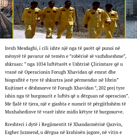
Irexh Mesdaghi, i cili ishte një nga të parët që punoi në
mënyrë të pavarur në temën e “robërisë së vazhdueshme”,
shkruan: ” nga 1034 luftëtarët e Ushtrisë Çlirimtare që u
vranë në Operacionin Forugh Xhavidan që emrat dhe
biografitë e tyre të shkurtra janë përmendur në librin”
Kujtimet e dëshmorve të Forugh Xhavidan “, 202 prej tyre
ishin nga të burgosurit e luftës që u dërguan në operacion”.
Me fjalë të tjera, një e gjashta e numrit të përgjithshëm të
Muxhahedinve të vrarë ishte midis këtyre të burgosurve.
Rreshteri i dytë i Regjimentit të Xhandarmërisë Qazvin,
Esgher Juzmend, u dërgua në krahinën jugore, në vitin e