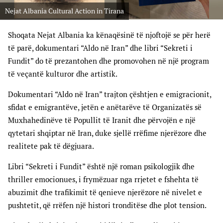
Nejat Albania Cultural Action in Tirana
Shoqata Nejat Albania ka kënaqësinë të njoftojë se për herë
të parë, dokumentari “Aldo në Iran” dhe libri “Sekreti i
Fundit” do të prezantohen dhe promovohen në një program
të veçantë kulturor dhe artistik.
Dokumentari “Aldo në Iran” trajton çështjen e emigracionit,
sfidat e emigrantëve, jetën e anëtarëve të Organizatës së
Muxhahedinëve të Popullit të Iranit dhe përvojën e një
qytetari shqiptar në Iran, duke sjellë rrëfime njerëzore dhe
realitete pak të dëgjuara.
Libri “Sekreti i Fundit” është një roman psikologjik dhe
thriller emocionues, i frymëzuar nga rrjetet e fshehta të
abuzimit dhe trafikimit të qenieve njerëzore në nivelet e
pushtetit, që rrëfen një histori tronditëse dhe plot tension.