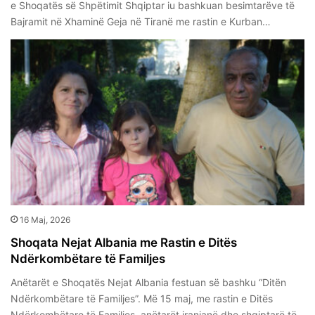
e Shoqatës së Shpëtimit Shqiptar iu bashkuan besimtarëve të
Bajramit në Xhaminë Geja në Tiranë me rastin e Kurban…
16 Maj, 2026
Shoqata Nejat Albania me Rastin e Ditës
Ndërkombëtare të Familjes
Anëtarët e Shoqatës Nejat Albania festuan së bashku “Ditën
Ndërkombëtare të Familjes”. Më 15 maj, me rastin e Ditës
Ndërkombëtare të Familjes, anëtarët iranianë dhe shqiptarë të