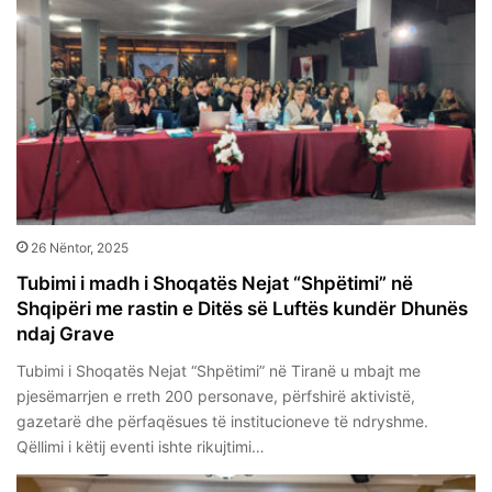
26 Nëntor, 2025
Tubimi i madh i Shoqatës Nejat “Shpëtimi” në
Shqipëri me rastin e Ditës së Luftës kundër Dhunës
ndaj Grave
Tubimi i Shoqatës Nejat “Shpëtimi” në Tiranë u mbajt me
pjesëmarrjen e rreth 200 personave, përfshirë aktivistë,
gazetarë dhe përfaqësues të institucioneve të ndryshme.
Qëllimi i këtij eventi ishte rikujtimi…