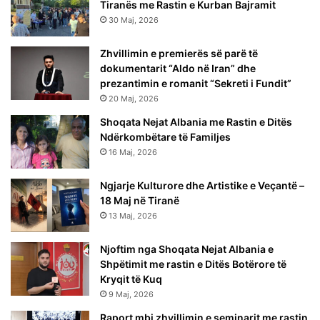
Tiranës me Rastin e Kurban Bajramit
30 Maj, 2026
Zhvillimin e premierës së parë të
dokumentarit “Aldo në Iran” dhe
prezantimin e romanit “Sekreti i Fundit”
20 Maj, 2026
Shoqata Nejat Albania me Rastin e Ditës
Ndërkombëtare të Familjes
16 Maj, 2026
Ngjarje Kulturore dhe Artistike e Veçantë –
18 Maj në Tiranë
13 Maj, 2026
Njoftim nga Shoqata Nejat Albania e
Shpëtimit me rastin e Ditës Botërore të
Kryqit të Kuq
9 Maj, 2026
Raport mbi zhvillimin e seminarit me rastin