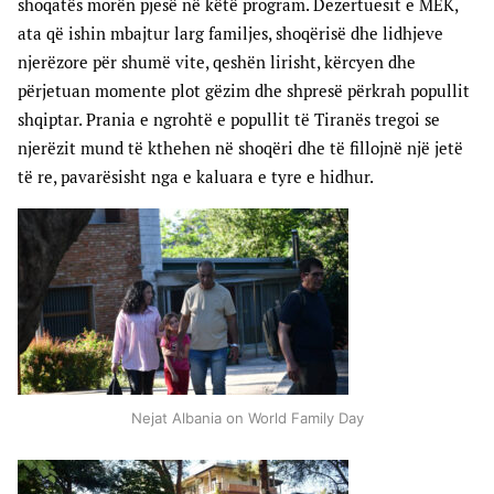
shoqatës morën pjesë në këtë program. Dezertuesit e MEK,
ata që ishin mbajtur larg familjes, shoqërisë dhe lidhjeve
njerëzore për shumë vite, qeshën lirisht, kërcyen dhe
përjetuan momente plot gëzim dhe shpresë përkrah popullit
shqiptar. Prania e ngrohtë e popullit të Tiranës tregoi se
njerëzit mund të kthehen në shoqëri dhe të fillojnë një jetë
të re, pavarësisht nga e kaluara e tyre e hidhur.
Nejat Albania on World Family Day