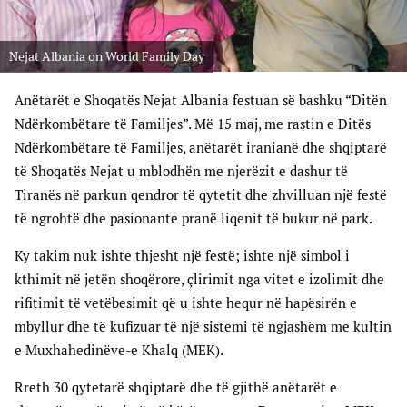
Nejat Albania on World Family Day
Anëtarët e Shoqatës Nejat Albania festuan së bashku “Ditën
Ndërkombëtare të Familjes”. Më 15 maj, me rastin e Ditës
Ndërkombëtare të Familjes, anëtarët iranianë dhe shqiptarë
të Shoqatës Nejat u mblodhën me njerëzit e dashur të
Tiranës në parkun qendror të qytetit dhe zhvilluan një festë
të ngrohtë dhe pasionante pranë liqenit të bukur në park.
Ky takim nuk ishte thjesht një festë; ishte një simbol i
kthimit në jetën shoqërore, çlirimit nga vitet e izolimit dhe
rifitimit të vetëbesimit që u ishte hequr në hapësirën e
mbyllur dhe të kufizuar të një sistemi të ngjashëm me kultin
e Muxhahedinëve-e Khalq (MEK).
Rreth 30 qytetarë shqiptarë dhe të gjithë anëtarët e