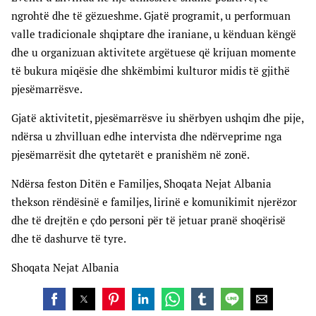
ngrohtë dhe të gëzueshme. Gjatë programit, u performuan
valle tradicionale shqiptare dhe iraniane, u kënduan këngë
dhe u organizuan aktivitete argëtuese që krijuan momente
të bukura miqësie dhe shkëmbimi kulturor midis të gjithë
pjesëmarrësve.
Gjatë aktivitetit, pjesëmarrësve iu shërbyen ushqim dhe pije,
ndërsa u zhvilluan edhe intervista dhe ndërveprime nga
pjesëmarrësit dhe qytetarët e pranishëm në zonë.
Ndërsa feston Ditën e Familjes, Shoqata Nejat Albania
thekson rëndësinë e familjes, lirinë e komunikimit njerëzor
dhe të drejtën e çdo personi për të jetuar pranë shoqërisë
dhe të dashurve të tyre.
Shoqata Nejat Albania