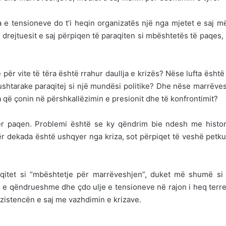
a e tensioneve do t’i heqin organizatës një nga mjetet e saj m
drejtuesit e saj përpiqen të paraqiten si mbështetës të paqes,
 për vite të tëra është rrahur daullja e krizës? Nëse lufta është
 ushtarake paraqitej si një mundësi politike? Dhe nëse marrëve
që çonin në përshkallëzimin e presionit dhe të konfrontimit?
ër paqen. Problemi është se ky qëndrim bie ndesh me histor
r dekada është ushqyer nga kriza, sot përpiqet të veshë petk
aqitet si “mbështetje për marrëveshjen”, duket më shumë si 
e e qëndrueshme dhe çdo ulje e tensioneve në rajon i heq terr
 ekzistencën e saj me vazhdimin e krizave.