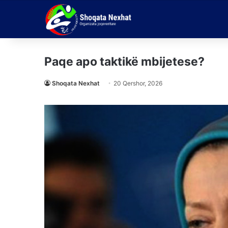
Paqe apo taktikë mbijetese?
Shoqata Nexhat
20 Qershor, 2026