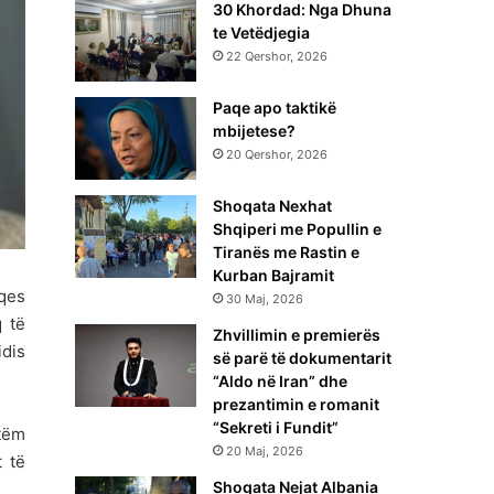
30 Khordad: Nga Dhuna
te Vetëdjegia
22 Qershor, 2026
Paqe apo taktikë
mbijetese?
20 Qershor, 2026
Shoqata Nexhat
Shqiperi me Popullin e
Tiranës me Rastin e
Kurban Bajramit
aqes
30 Maj, 2026
q të
Zhvillimin e premierës
idis
së parë të dokumentarit
“Aldo në Iran” dhe
prezantimin e romanit
“Sekreti i Fundit”
htëm
20 Maj, 2026
t të
Shoqata Nejat Albania