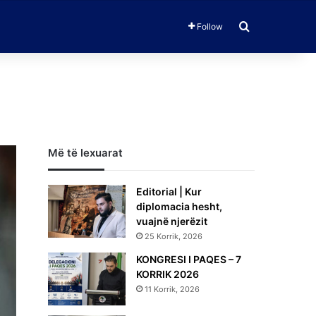
Search for
Follow
Më të lexuarat
Editorial | Kur
diplomacia hesht,
vuajnë njerëzit
25 Korrik, 2026
KONGRESI I PAQES – 7
KORRIK 2026
11 Korrik, 2026