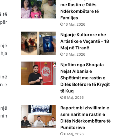
me Rastin e Ditës
Ndërkombëtare të
ë të
Familjes
 për
16 Maj, 2026
Ngjarje Kulturore dhe
Artistike e Veçantë – 18
 një
Maj në Tiranë
shja
13 Maj, 2026
Njoftim nga Shoqata
Nejat Albania e
inë
Shpëtimit me rastin e
un e
Ditës Botërore të Kryqit
të Kuq
9 Maj, 2026
një
Raport mbi zhvillimin e
seminarit me rastin e
enin
Ditës Ndërkombëtare të
Punëtorëve
6 Maj, 2026