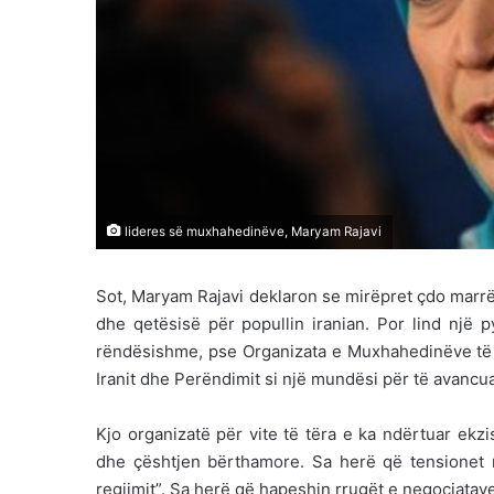
lideres së muxhahedinëve, Maryam Rajavi
Sot, Maryam Rajavi deklaron se mirëpret çdo marrë
dhe qetësisë për popullin iranian. Por lind një
rëndësishme, pse Organizata e Muxhahedinëve të 
Iranit dhe Perëndimit si një mundësi për të avancuar
Kjo organizatë për vite të tëra e ka ndërtuar ekzi
dhe çështjen bërthamore. Sa herë që tensionet rri
regjimit”. Sa herë që hapeshin rrugët e negociatave