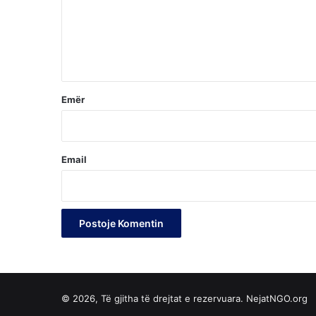
e
n
t
*
Emër
Email
© 2026, Të gjitha të drejtat e rezervuara. NejatNGO.org