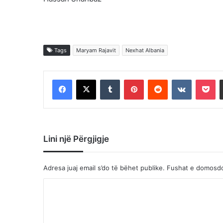
Tags
Maryam Rajavit
Nexhat Albania
Facebook
X
Tumblr
Pinterest
Reddit
VKontakte
Po
Lini një Përgjigje
Adresa juaj email s’do të bëhet publike.
Fushat e domosd
K
o
m