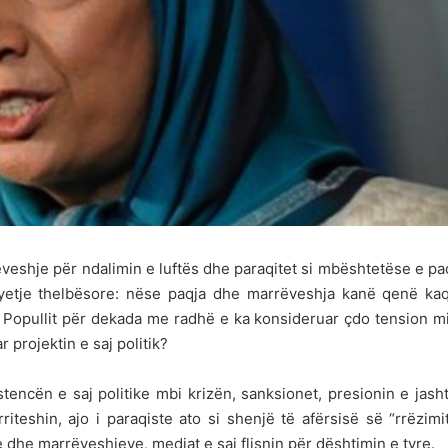
veshje për ndalimin e luftës dhe paraqitet si mbështetëse e p
 pyetje thelbësore: nëse paqja dhe marrëveshja kanë qenë ka
Popullit për dekada me radhë e ka konsideruar çdo tension m
 projektin e saj politik?
stencën e saj politike mbi krizën, sanksionet, presionin e jas
teshin, ajo i paraqiste ato si shenjë të afërsisë së “rrëzimi
 dhe marrëveshjeve, mediat e saj flisnin për dështimin e tyre.