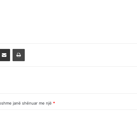
cket
Share via Email
Print
oshme janë shënuar me një
*