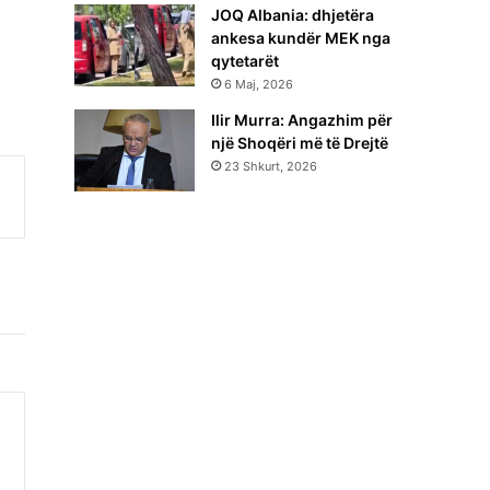
JOQ Albania: dhjetëra
ankesa kundër MEK nga
qytetarët
6 Maj, 2026
Ilir Murra: Angazhim për
një Shoqëri më të Drejtë
23 Shkurt, 2026