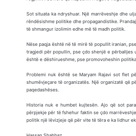
Sot situata ka ndryshuar. Një marrëveshje dhe ulj
rëndësishme politike dhe propagandistike. Prandaj 
të shmangur izolimin edhe më të madh politik.
Nëse paqja është në të mirë të popullit iranian, pse
tragjedi për popullin, pse çdo shenjë e përballjes
është e dëshirueshme, pse promovoheshin politika 
Problemi nuk është se Maryam Rajavi sot flet p
shumëvjeçare të organizatës. Një organizatë që pë
paqedashëses.
Historia nuk e humbet kujtesën. Ajo që sot par
përpjekje për të fshehur faktin se çdo marrëveshj
politik një lëvizjeje që për vite të tëra e ka lidhur
Hassan Shahbaz