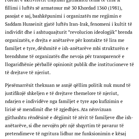
fillimi i luftës së armatosur më 30 Khordad 1360 (1981),
pasojat e saj, bashkëpunimi i organizatës me regjimin e
Saddam Husseinit gjatë luftës Iran-Irak, fenomeni i kultit të
individit dhe i ashtuquajturit “revolucion ideologjik” brenda
organizatës, e drejta e anëtarëve për kontakte të lira me
familjet e tyre, dëshmitë e ish-anëtarëve mbi strukturën e
brendshme të organizatës dhe nevoja për transparencë e
llogaridhënie përballë opinionit publik dhe institucioneve të
të drejtave të njeriut.
Pjesëmarrësit theksuan se asnjë qëllim politik nuk mund të
justifikojë shkeljen e të drejtave themelore të njeriut,
ndarjen e individëve nga familjet e tyre apo kufizimin e
lirisë së mendimit dhe të zgjedhjes. Ata nënvizuan
gjithashtu rëndësinë e dëgjimit të zërit të familjeve dhe ish-
anëtarëve, si dhe nevojën për një shqyrtim të pavarur të
pretendimeve të ngritura lidhur me funksionimin e kësaj