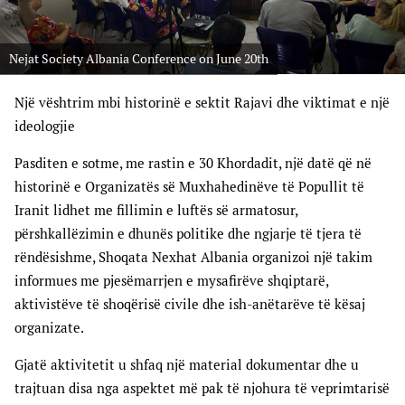
Nejat Society Albania Conference on June 20th
Një vështrim mbi historinë e sektit Rajavi dhe viktimat e një
ideologjie
Pasditen e sotme, me rastin e 30 Khordadit, një datë që në
historinë e Organizatës së Muxhahedinëve të Popullit të
Iranit lidhet me fillimin e luftës së armatosur,
përshkallëzimin e dhunës politike dhe ngjarje të tjera të
rëndësishme, Shoqata Nexhat Albania organizoi një takim
informues me pjesëmarrjen e mysafirëve shqiptarë,
aktivistëve të shoqërisë civile dhe ish-anëtarëve të kësaj
organizate.
Gjatë aktivitetit u shfaq një material dokumentar dhe u
trajtuan disa nga aspektet më pak të njohura të veprimtarisë