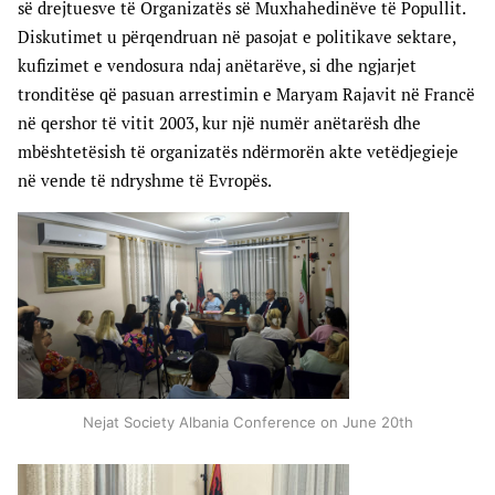
së drejtuesve të Organizatës së Muxhahedinëve të Popullit.
Diskutimet u përqendruan në pasojat e politikave sektare,
kufizimet e vendosura ndaj anëtarëve, si dhe ngjarjet
tronditëse që pasuan arrestimin e Maryam Rajavit në Francë
në qershor të vitit 2003, kur një numër anëtarësh dhe
mbështetësish të organizatës ndërmorën akte vetëdjegieje
në vende të ndryshme të Evropës.
Nejat Society Albania Conference on June 20th