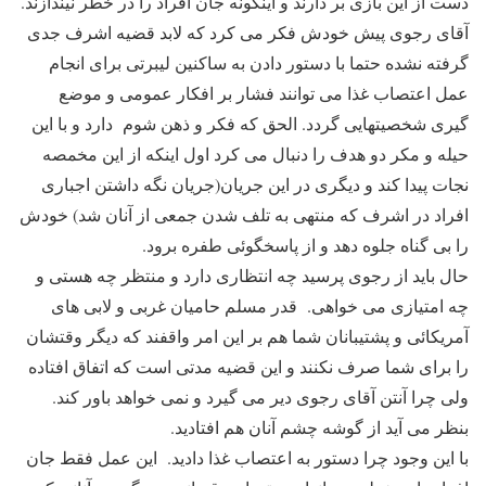
دست از این بازی بر دارند و اینگونه جان افراد را در خطر نیندازند.
آقای رجوی پیش خودش فکر می کرد که لابد قضیه اشرف جدی
گرفته نشده حتما با دستور دادن به ساکنین لیبرتی برای انجام
عمل اعتصاب غذا می توانند فشار بر افکار عمومی و موضع
گیری شخصیتهایی گردد. الحق که فکر و ذهن شوم دارد و با این
حیله و مکر دو هدف را دنبال می کرد اول اینکه از این مخمصه
نجات پیدا کند و دیگری در این جریان(جریان نگه داشتن اجباری
افراد در اشرف که منتهی به تلف شدن جمعی از آنان شد) خودش
را بی گناه جلوه دهد و از پاسخگوئی طفره برود.
حال باید از رجوی پرسید چه انتظاری دارد و منتظر چه هستی و
چه امتیازی می خواهی. قدر مسلم حامیان غربی و لابی های
آمریکائی و پشتیبانان شما هم بر این امر واقفند که دیگر وقتشان
را برای شما صرف نکنند و این قضیه مدتی است که اتفاق افتاده
ولی چرا آنتن آقای رجوی دیر می گیرد و نمی خواهد باور کند.
بنظر می آید از گوشه چشم آنان هم افتادید.
با این وجود چرا دستور به اعتصاب غذا دادید. این عمل فقط جان