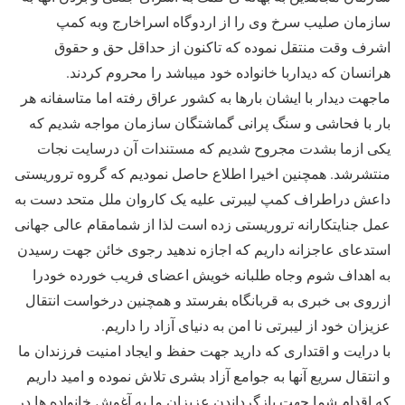
سازمان صلیب سرخ وی را از اردوگاه اسراخارج وبه کمپ
اشرف وقت منتقل نموده که تاکنون از حداقل حق و حقوق
هرانسان که دیداربا خانواده خود میباشد را محروم کردند.
ماجهت دیدار با ایشان بارها به کشور عراق رفته اما متاسفانه هر
بار با فحاشی و سنگ پرانی گماشتگان سازمان مواجه شدیم که
یکی ازما بشدت مجروح شدیم که مستندات آن درسایت نجات
منتشرشد. همچنین اخیرا اطلاع حاصل نمودیم که گروه تروریستی
داعش دراطراف کمپ لیبرتی علیه یک کاروان ملل متحد دست به
عمل جنایتکارانه تروریستی زده است لذا از شمامقام عالی جهانی
استدعای عاجزانه داریم که اجازه ندهید رجوی خائن جهت رسیدن
به اهداف شوم وجاه طلبانه خویش اعضای فریب خورده خودرا
ازروی بی خبری به قربانگاه بفرستد و همچنین درخواست انتقال
عزیزان خود از لیبرتی نا امن به دنیای آزاد را داریم.
با درایت و اقتداری که دارید جهت حفظ و ایجاد امنیت فرزندان ما
و انتقال سریع آنها به جوامع آزاد بشری تلاش نموده و امید داریم
که اقدام شما جهت بازگرداندن عزیزان ما به آغوش خانواده ها در