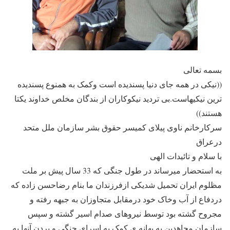
بسمه تعالی
((نیکی در همه جای دنیا پسندیده است وکمک به همنوع پسندیده
ترین نیکیهاست.بی تردید نیکوکاران از بندگان مخلص خداوند یکتا
هستند))
سرکارخانم ناوی پیلای کمیسر حقوق بشر سازمان ملل متحد
درعراق
با سلام و تائیدات الهی
به استحضار میرساند در طول جنگی که 33 سال پیش بر ملت
مظلوم ایران تحمیل شدیکی ازفرزندان ما بنام رضاحسن زاده که
دردفاع از آب وخاک خود درمقابل متجاوزان به جبهه رفته و
مجروح گشته بود توسط نیروهای صدام اسیر گشته و سپس
سازمان مجاهدین به بهانه ی کمک به اسرای جنگی و بردن آنها به