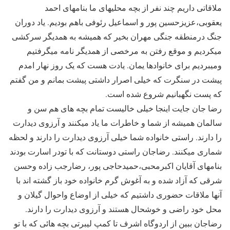
ملاقاتی داریم چند نفر از بچه محلیهای ما بنامهای احمد
یعقوبی،عزیزحسین پور و اسماعیل رئوفی باهم بودیم. یاد دوران
جنگ درمنطقه جنگی مهران بخیر که همیشه به همدیگر سرکشی
میکردیم و موقع رفتن به مرخصی از همدیگر نامه میگرفتیم
ومیبردیم برای خانوادها یمان. یادت هست که یک روز نهار امدم
پیشت در سنگرت که خیلی اصرار داشتی پیشت بمانم و من گفتم
که پست نگهبانیم شروع شده است.
رضا جان جایت اینجا خیلی خالیست تمام بچه های هم سن و
سالمان همیشه از شما و خاطرات ما یاد میکنند و آرزوی دیدارت
را دارند. راستی خانواده شما خیلی آرزوی دیدارت را دارند و لحظه
شماری میکنند. رضاجان راستی دوستانت که با تودر اسارت بودند
بنامهای آقایان اکبرمحبی،حمیدحاجی پور، رضارجب زاده وحسن
شرقی که آزاد شده و به آغوش گرم خانواده خود باز گشته اند با
آنها ملاقات حضوری داشتیم که خیلی از اوضاع واحوال گیلان و
محل خود راضی و خوشحال هستند و آرزوی دیدارت را دارند.
رضاجان ببین از اردوگاه اشرف تا کمپ لیبرتی بچه هائی که با تو