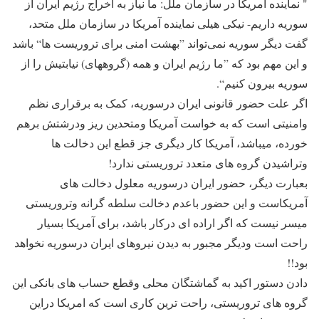
" نماینده آمریکا در سازمان ملل: ما نیاز به اخراج رژیم ایران از
سوریه داریم- نیکی هیلی نماینده آمریکا در سازمان ملل متحد،
گفت دیگر سوریه نمی‌تواند ”بهشت امنی برای تروریست ها“ باشد
و این مهم بود که ”ما رژیم ایران و همه (گروههای) نیابتیش را از
سوریه بیرون کنیم“.
اگر علت حضور قانونی ایران درسوریه، کمک به برقراری نظم
وامنیتی است که به خواست آمریکا ومتحدین ریز ودرشتش برهم
خورده، میباشد، آمریکا کار دیگری جز قطع این دخالت ها
وتراشیدن گروه های متعدد تروریستی ندارد!
بعبارت دیگر، حضور ایران درسوریه معلول دخالت های
آمریکاست و این حضور باعدم دخالت سلطه گرانه وتروریستی
میسر نیست که اگر اراده ای درکار باشد، برای آمریکا بسیار
راحت است ودیگر مجبور به دیدن نیروهای ایران درسوریه نخواهد
بود!!
دادن دستور اکید به گماشتگان محلی وقطع حساب های بانکی این
گروه های تروریستی، راحت ترین کاری است که امریکا دراین