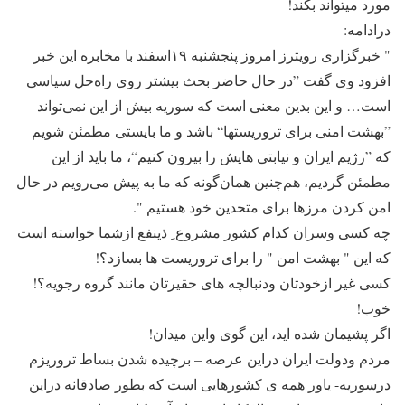
مورد میتواند بکند!
درادامه:
" خبرگزاری رویترز امروز پنجشنبه ۱۹اسفند با مخابره این خبر
افزود وی گفت ”در حال حاضر بحث بیشتر روی راه‌حل سیاسی
است… و این بدین معنی است که سوریه بیش از این نمی‌تواند
”بهشت امنی برای تروریستها“ باشد و ما بایستی مطمئن شویم
که ”رژیم ایران و نیابتی هایش را بیرون کنیم“، ما باید از این
مطمئن گردیم، هم‌چنین همان‌گونه که ما به پیش می‌رویم در حال
امن کردن مرزها برای متحدین خود هستیم ".
چه کسی وسران کدام کشور مشروع ِ ذینفع ازشما خواسته است
که این " بهشت امن " را برای تروریست ها بسازد؟!
کسی غیر ازخودتان ودنبالچه های حقیرتان مانند گروه رجویه؟!
خوب!
اگر پشیمان شده اید، این گوی واین میدان!
مردم ودولت ایران دراین عرصه – برچیده شدن بساط تروریزم
درسوریه- یاور همه ی کشورهایی است که بطور صادقانه دراین