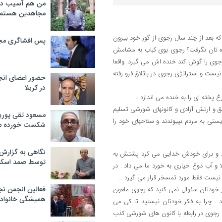
من هم آسیب دید
مجاهدین هستم
ما خوانده شده! چی شد که بعد از چند سال رجوی از گور خود بیرون
پس افشاگری مج
نده تان نگرفت؟ رجوی بوی کباب به مشامش
 رجوی را گوش کند خنده اش می گیرد. واقعا
یست و استراتژی رجوی در باتلاق فرو رفته
حضور اعضای انج
در کربلا
 پخته ای را به خنده می اندازد …
لق و ارتش آزادی و کانونهای شورشی تسلیم
مسعود تقی پوریا
تی به مردم بپیوندند و سلاحهای خود را
شکست خورده م
نگاهی به گزارش
ق بود و برای خودش خدایی می کرد پشتش به
توسط صمد اسکن
و آب دوغ خیاری به خورد ما می داد . در
یست فقط مورد تمسخر قرار می گیرد …
فعالین انجمن نج
 خودتان سئوال نمی کنید که رجوی ملعون
همیشگی خانواده
. چرا به فکر خودتان نیستید تا کی می
 رجوی در رابطه با کانون های شورشی کذب