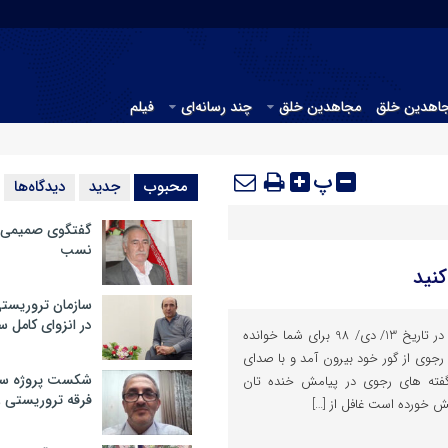
جاهدین خلق
مجاهدین خلق
چند رسانه‌ای
فیلم
پ
محبوب
جدید
دیدگاه‌ها
گفتگوی صمیمی با
نسب
نید
سازمان تروریست
در انزوای کامل 
با سلام ! حتما پیام رجوی ملعون در تاریخ 13/ دی/ 98 برای شما خوانده
جوی از گور خود بیرون آمد و با صدای
شکست پروژه سیا
 گفته های رجوی در پیامش خنده تان
فرقه تروریستی 
 خورده است غافل از […]