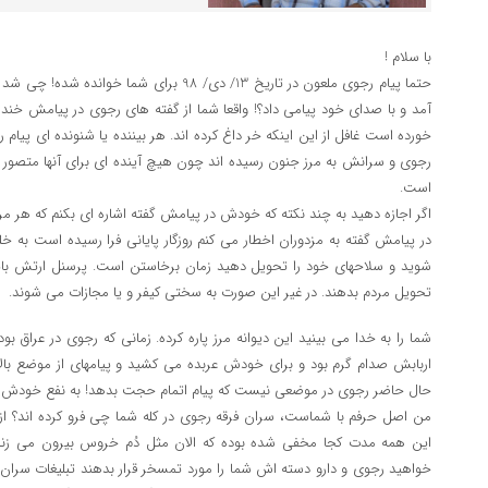
با سلام !
حتما پیام رجوی ملعون در تاریخ 13/ دی/ 98 برای ش
آمد و با صدای خود پیامی داد؟! واقعا شما از گفته های رجوی در پیامش خ
خورده است غافل از این اینکه خر داغ کرده اند. هر بیننده یا شنونده ای پیام
رجوی و سرانش به مرز جنون رسیده اند چون هیچ آینده ای برای آنها متصور ن
است.
اگر اجازه دهید به چند نکته که خودش در پیامش گفته اشاره ای بکنم که هر مرغ
در پیامش گفته به مزدوران اخطار می کنم روزگار پایانی فرا رسیده است به خ
شوید و سلاحهای خود را تحویل دهید زمان برخاستن است. پرسنل ارتش بایس
تحویل مردم بدهند. در غیر این صورت به سختی کیفر و یا مجازات می شوند.
شما را به خدا می بینید این دیوانه مرز پاره کرده. زمانی که رجوی در عرا
اربابش صدام گرم بود و برای خودش عربده می کشید و پیامهای از موضع بالا 
حال حاضر رجوی در موضعی نیست که پیام اتمام حجت بدهد! به نفع خودش ن
من اصل حرفم با شماست، سران فرقه رجوی در کله شما چی فرو کرده اند؟ از
این همه مدت کجا مخفی شده بوده که الان مثل دُم خروس بیرون می زند 
خواهید رجوی و دارو دسته اش شما را مورد تمسخر قرار بدهند تبلیغات سران