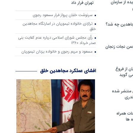
ه از سازمان
تهران فرار داد
سرنوشت خلبان پرواز فرار مسعود رجوی
تراژدی خانواده تیموریان در اسارتگاه مجاهدین
اهدین چه شد؟
خلق
رأی مجلس شورای اسلامی درباره عدم كفایت بنی
صدر خرداد 1360
من نجات زنجان
مسعود و مریم رجوی و خانواده یزدان تیموریان
ن از فروغ
افشای عملکرد مجاهدین خلق
ی گوید
 منتشر شده
دری
ات همراه
 ها