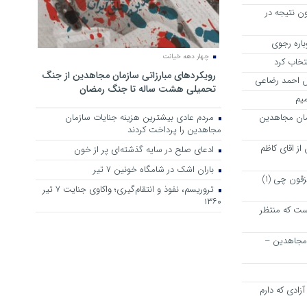
ن نتیجه در
چهار دهه خیانت
نتخاب کرد
رویکرد‌های مبارزاتی سازمان مجاهدین از جنگ
رش احمد رضاعی
تحمیلی هشت ساله تا جنگ رمضان
میم
مان مجاهدین
مردم عادی بیشترین هزینه جنایات سازمان
مجاهدین را پرداخت کردند
ز اقای کاظم
ادعای صلح در سایه گذشته‌ای پر از خون
باران اشک در شامگاه خونین 7 تیر
پیشنهاد دوستانه و خیر خواهانه به مزقون چی (1)
تروریسم، نفوذ و انتقام‌گیری؛ واکاوی جنایت ۷ تیر
۱۳۶۰
ت که منتظر
 مجاهدین –
زادی که دارم