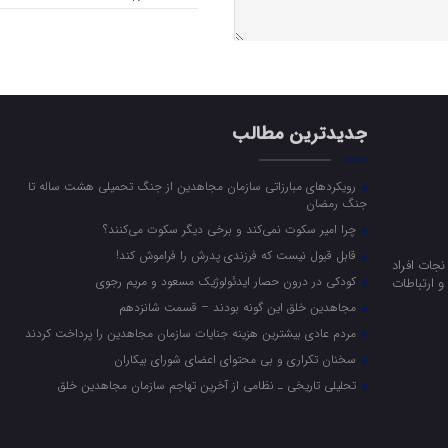
جدیدترین مطالب
رویکرد‌های مبارزاتی سازمان مجاهدین از جنگ تحمیلی هشت ساله تا
جنگ رمضان
چرا امیر سکوت نمی‌کند و برخی دیگر سکوت می‌کنند؟
قابل قبول نیست که فرزندی پدرش را فراموش کند!
جات افراد
کودکی در درون حصار ایدئولوژیک مسعود و مریم رجوی
 ارتباطات
مجاهدین خلق این گونه بودند – قسمت شانزدهم
مردم عادی بیشترین هزینه جنایات سازمان مجاهدین را پرداخت کردند
سخنان تکراری و بی محتوای اعضای شورای بیکاران
تحلیلی تاریخی ـ نظامی از آخرین تهاجم سازمان مجاهدین خلق