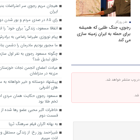
هیجان مریم رجوی سر اعتراضات بدو
ایران
رای 85 در صدی مردم و بور شدن دوباره رجوی
طنز روزگار
رجوی، جنگ طلبی که همیشه
اتفاقا مسعود، زندگی” برای خود” را ا
برای حمله به ایران زمینه سازی
پیام نوروزی علیرضا رضاعی به براد
می کند
ما مجبور بودیم مادرمان را دشمن بنا
چگونه مسعود رجوی به نفر اول ساز
خلق تبدیل شد؟
عیادت اعضای انجمن نجات خوزستان ا
مزرعه در منزلشان
 در وب منتشر خواهد شد.
های اشرفی
مسعود رجوی حکایت همان مردی اس
 شد.
تخم طلا بود
خاطرات اکبر محبی عضو رها شده از
قسمت دوم
به ‌بهانه اکران فیلم سرهنگ ثریا
شیراحمد روز رخ: از زندگی مستقل و آ
لذت میبرم