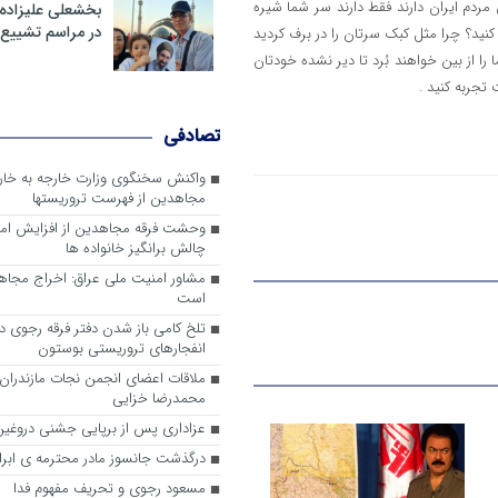
مردم ایران دارند فقط دارند سر شما شیره
بخشعلی علیزاده 
در مراسم تشییع 
نید؟ چرا مثل کبک سرتان را در برف کردید
ا از بین خواهند بُرد تا دیر نشده خودتان
تجربه کنید .
تصادفی
واکنش سخنگوی وزارت خارجه به خا
مجاهدین از فهرست تروریستها
وحشت فرقه مجاهدین از افزایش ام
چالش برانگیز خانواده ها
مشاور امنیت ملی عراق: اخراج مجا
است
تلخ کامی باز شدن دفتر فرقه رجوی در 
انفجارهای تروریستی بوستون
ملاقات اعضای انجمن نجات مازندران ب
محمدرضا خزایی
عزاداری پس از برپایی جشنی دروغین
درگذشت جانسوز مادر محترمه ی ابرا
مسعود رجوی و تحریف مفهوم فدا