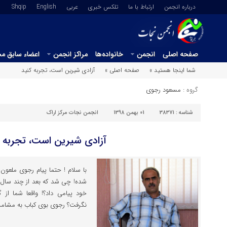
درباره انجمن
ارتباط با ما
تلکس خبری
عربي
English
Shqip
صفحه اصلی
انجمن
خانواده‌ها
مراکز انجمن
اعضاء سابق م
شما اینجا هستید »
صفحه اصلی »
آزادی شیرین است، تجربه کنید
گروه :
مسعود رجوی
شناسه :
38371
01 بهمن 1398
انجمن نجات مرکز اراک
آزادی شیرین است، تجربه ک
شده! چی شد که بعد از چند سال ر
خود پیامی داد؟! واقعا شما از
نگرفت؟ رجوی بوی کباب به مشامش