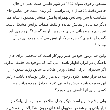
مسعود رجوی متولد 1327 در شهر طبس است یعنی در حال
حاضر دقیقا 72 سال دارد. براستی اگر زنده است چرا عکس های
متناسب با سن وسالش بهمراه پیامش منتشر نمیشود؟ شاید هم
دیگر دندانی در دهانش نمانده و تلفظ کلمات برایش مشکل باشد.
نمیدانیم با چه زبانی وبرای چندمین بار به گماشتگان رجوی باید
گفت این قبری که هرچند یکبار نبش می کنید مرده ای در آن
نیست؟
واین هم درنوع خودش طنز روزگار است که شخصی برای جان
باختگان در ایران اظهار تاسف می کند که موجودیت حقیقی ندارد.
اگر سخنرانی ترکی فیصل وزیر اطلاعات سابق رژیم سعودی را
ملاک قرار دهیم اکنون رجوی باید هزار کفن پوسانده باشد. درغیر
این صورت باید خودش را علنی کند تا حداقل مردم بدانند چه
کسی برای انها تاسف می خورد؟
ولی واقعیت این است دیگر جعل اطلاعیه و یا ارسال پیامک از
دیار باقی بنام شخص مجهول اعضای درون تشکیلات را هم فریب