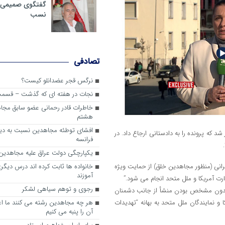
گفتگوی صمیمی با
نسب
تصادفی
نرگس قجر عضدانلو کیست؟
نجات در هفته ای که گذشت – قسمت 3
خاطرات قادر رحمانی عضو سابق مج
هشتم
افشای توطئه مجاهدین نسبت به دیدار
 2019 توسط اداره مالیات صادر شد که پرونده را به دادستانی ارجاع داد. در
فرانسه
یکپارچگی دولت عراق علیه مجاهدین
رانی (منظور مجاهدین خلق) از حمایت ویژه
خانواده ها ثابت کرده اند درس دیگ
آموزند
رت آمریکا و ملل متحد انجام می شود.”
رجوی و توهم سیاهی لشکر
 بدون مشخص بودن منشأ از جانب دشمنان
 و نمایندگان ملل متحد به بهانه “تهدیدات
هر چه مجاهدین رشته می کنند ما 
آن را پنبه می کنیم