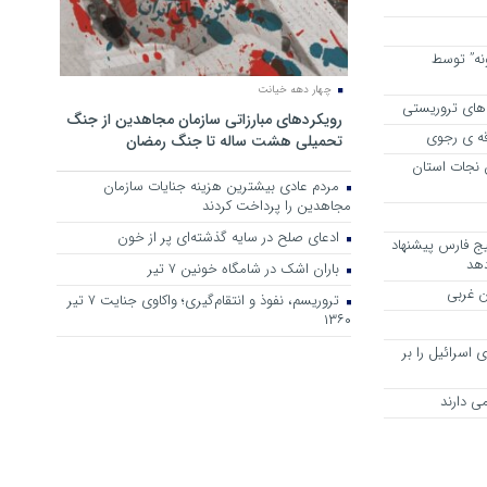
نه” توسط
چهار دهه خیانت
های تروریستی
رویکرد‌های مبارزاتی سازمان مجاهدین از جنگ
قه ی رجوی
تحمیلی هشت ساله تا جنگ رمضان
ن نجات استان
مردم عادی بیشترین هزینه جنایات سازمان
مجاهدین را پرداخت کردند
ادعای صلح در سایه گذشته‌ای پر از خون
لیج فارس پیشنهاد
دهد
باران اشک در شامگاه خونین 7 تیر
ن غربی
تروریسم، نفوذ و انتقام‌گیری؛ واکاوی جنایت ۷ تیر
۱۳۶۰
اسرائیل را بر
ی دارند