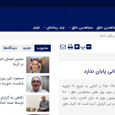
جاهدین خلق
مجاهدین خلق
چند رسانه‌ای
فیلم
پایان ندارد
پ
محبوب
جدید
دیدگاه‌ها
حضور اعضای انج
در کربلا
ی پایان ندارد
مسعود تقی پوریا
شکست خورده م
شبکه تلویزیونی تاپ چنل Top Channel در آلبانی به تاریخ 30 ژانویه
2022 گزارشی با عنوان “تحقیق در مورد پول های مجاهدین خلق – 48
نگاهی به گزارش
ال پول به مبلغ بیش از 1 میلیون یورو به دلیل کتمان درآمد مورد
توسط صمد اسکن
در این گزارش آمده است که “کمک های