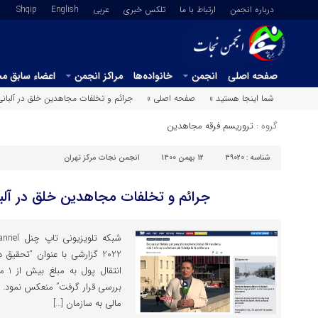
درباره انجمن
ارتباط با ما
تلکس خبری
عربي
English
Shqip
صفحه اصلی
انجمن
خانواده‌ها
مراکز انجمن
اعضاء سابق م
شما اینجا هستید »
صفحه اصلی »
جرائم و تخلفات مجاهدین خلق در آلبانی 
گروه :
تروریسم فرقه مجاهدین
شناسه :
49020
12 بهمن 1400
انجمن نجات مرکز تهران
جرائم و تخلفات مجاهدین خلق در آلبان
انتق
بررسی قرار گرفت” منعکس نمود. 
مالی به سازمان […]