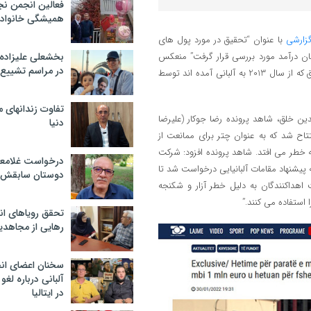
فعالین انجمن نج
همیشگی خانواده
زارشی
با عنوان “تحقیق در مورد پول های
 از 1 میلیون یورو به دلیل کتمان درآمد مورد بررسی قرار گرفت” منعکس
بخشعلی علیزاده 
در مراسم تشییع 
نمود. در این گزارش آمده است که “کمک های مالی به سازمان مجاهدین خلق که از سال 2013 به آلبانی آمده اند توسط
تفاوت زندانهای م
دین خلق، شاهد پرونده رضا جوکار (علیرضا
دنیا
تاح شد که به عنوان چتر برای ممانعت از
ه خطر می افتد. شاهد پرونده افزود: شرکت
درخواست غلامعلی
 پیشنهاد مقامات آلبانیایی درخواست شد تا
دوستان سابقش 
اهداکنندگان به دلیل خطر آزار و شکنجه
استفاده می کنند.”
تحقق رویاهای ان
رهایی از مجاهدی
سخنان اعضای ان
آلبانی درباره لغ
در ایتالیا