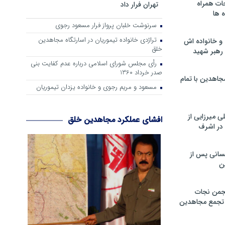
ات همراه
تهران فرار داد
 ها
سرنوشت خلبان پرواز فرار مسعود رجوی
تراژدی خانواده تیموریان در اسارتگاه مجاهدین
و خانواده اش
خلق
رهبر شهید
رأی مجلس شورای اسلامی درباره عدم كفایت بنی
صدر خرداد 1360
جاهدین با تمام
مسعود و مریم رجوی و خانواده یزدان تیموریان
 میرزایی از
افشای عملکرد مجاهدین خلق
در اشرف
سانی پس از
ن
جمن نجات
و تجمع مجاهدین