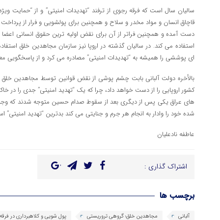
سالیان سال است که فرقه رجوی از ترفند “تهدیدات امنیتی” و از “حمایت ویژه”
قاچاق انسان و مواد مخدر و سلاح و همچنین برای پولشویی و فرار از پرداخ
دست آمده و همچنین فراتر از آن برای نقض اولیه ترین حقوق انسانی اعضا و م
استفاده می کند. در سالیان گذشته در اروپا نیز سازمان مجاهدین خلق استفاده
ای پوششی را همیشه به “تهدیدات امنیتی” مصادره می کرد و از پاسخگویی م
بالأخره دولت آلبانی بابت چشم پوشی از نقض قوانین توسط مجاهدین خلق ضر
کشور اروپایی را از دست خواهد داد، چرا که یک “تهدید امنیتی” جدی را در خ
های عراق یکی پس از دیگری بعد از سقوط صدام حسین متوجه شدند که وجو
شده خود را وادار به انجام هر جرم و جنایتی می کند بدترین “تهدید امنیتی” ا
عاطفه نادعلیان
اشتراک گذاری :
برچسب ها
آلبانی
مجاهدین خلق؛ گروهی تروریستی
پول شویی و کلاهبرداری در فرقه