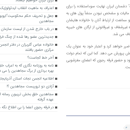
برای ایران خواهیم ایستاد
 دشمنان ایران نهایت سوءاستفاده را برای
اعتراف به ماهیت انقلاب ایدئولوژیک
ت مالیات و مشخص نبودن منشأ پول های به
جعل و تحریف حکم محکومیت”ایوبو
مانعت از ارتباط آنان با خانواده هایشان
مجاهدین
 غیرشفاف و غیرقانونی از ارگان های خیریه
در باب خارج شدن از لیست سازمان 
عاف می شد.
جدیدترین عضو رها شده از چنگ فر
خانواده عباس گلریزان در دفتر انجم
ر خواهد کرد و اعتبار خود به عنوان یک
مرکزی حضور یافتند
اکش پرورش می دهد. کما این که تمام دولت
آخر خط کجاست؟
د و حضور فرقه رجوی که اعضای مغزشویی
نامه به روزنامه نگاری که به اعراب خ
ست.
بهره برداری از برگ مجاهدین را می 
اطلاعیه انجمن نجات استان آذربایجا
آزادی دو تروریست مجاهدین ؟!
مجاهدین خلق بخش تریبون رسانه ای 
عهده گرفته
در فرقه رجوی اعضا را بی اطلاع نگه م