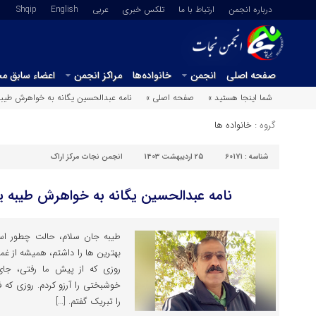
درباره انجمن
ارتباط با ما
تلکس خبری
عربي
English
Shqip
صفحه اصلی
انجمن
خانواده‌ها
مراکز انجمن
اعضاء سابق م
شما اینجا هستید »
صفحه اصلی »
نامه عبدالحسین یگانه به خواهرش طیبه 
گروه :
خانواده ها
شناسه :
60171
25 اردیبهشت 1403
انجمن نجات مرکز اراک
نامه عبدالحسین یگانه به خواهرش طیبه یگ
طیبه جان سلام، حالت چطور اس
بهترین ها را داشتم، همیشه از غم
روزی که از پیش ما رفتی، جای
خوشبختی را آرزو کردم. روزی که ف
را تبریک گفتم. […]