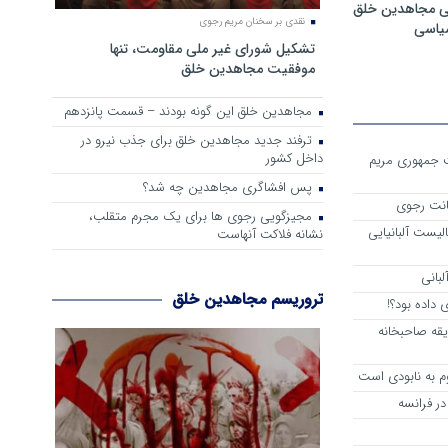
ی مجاهدین خلق
نقدی بر سخنان مریم رجوی
سیاسی
تشکیل شورای غیر ملی مقاومت، تنها
موفقیت مجاهدین خلق
مجاهدین خلق این گونه بودند – قسمت پانزدهم
ترفند جدید مجاهدین خلق برای جذب نیرو در
داخل کشور
ست جمهوری مریم
پس افشاگری مجاهدین چه شد؟
انت رجوی
مجیزگویی رجوی ها برای یک مجرم متقلب،
لیست آلبانیایی
نشانه فلاکت آنهاست
لبانی
تروریسم مجاهدین خلق
داده بود؟!
یقه صاحبخانه
م به نابودی است