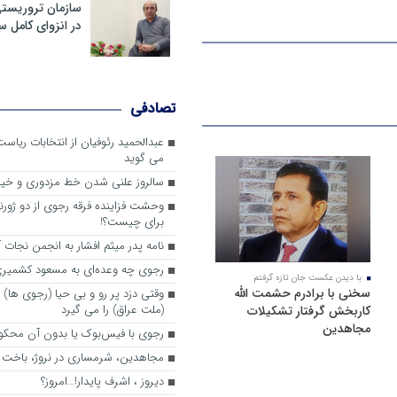
سازمان تروریست
در انزوای کامل 
تصادفی
عبدالحمید رئوفیان از انتخابات ریا
می گوید
سالروز علنی شدن خط مزدوری و خی
وحشت فزاینده فرقه رجوی از دو ژورنا
برای چیست؟!
نامه پدر میثم افشار به انجمن نجات آ
رجوی چه وعده‌ای به مسعود کشمیری 
با دیدن عکست جان تازه گرفتم
سخنی با برادرم حشمت الله
وقتی دزد پر رو و بی حیا (رجوی ها) 
(ملت عراق) را می گیرد
کاربخش گرفتار تشکیلات
مجاهدین
رجوی با فیس‌بوک یا بدون آن محکو
مجاهدین، شرم‎ساری در نروژ، باخت در فرانسه
ديروز ، اشرف پايدار!…امروز؟