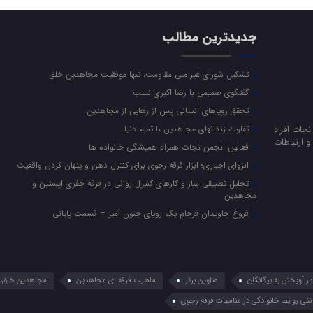
جدیدترین مطالب
تشکیل شورای غیر ملی مقاومت، تنها موفقیت مجاهدین خلق
گفتگوی صمیمی با رضا اکبری نسب
تحقق رویاهای انسانی پس از رهایی از مجاهدین
جات افراد
تفاوت زندانهای مجاهدین با تمام دنیا
 ارتباطات
فعالین انجمن نجات همراه همیشگی خانواده ها
انزوای اجباری؛ ابزار فرقه رجوی برای کنترل ذهن و پنهان کردن واقعیت
تحلیل تطبیقی ساز و کارهای کنترل روانی در فرقه جفری اپستین و
مجاهدین
فروغ جاویدان فرجام یک رویای جنون آمیز – قسمت پایانی
 آویختن به بیگانگان
عناوین برتر
ماهیت فرقه ای مجاهدین
مجاهدین خلق؛ 
نفی روابط خانوادگی در مناسبات فرقه رجوی