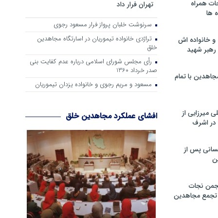
ات همراه
تهران فرار داد
 ها
سرنوشت خلبان پرواز فرار مسعود رجوی
تراژدی خانواده تیموریان در اسارتگاه مجاهدین
و خانواده اش
خلق
رهبر شهید
رأی مجلس شورای اسلامی درباره عدم كفایت بنی
صدر خرداد 1360
جاهدین با تمام
مسعود و مریم رجوی و خانواده یزدان تیموریان
 میرزایی از
افشای عملکرد مجاهدین خلق
در اشرف
سانی پس از
ن
جمن نجات
و تجمع مجاهدین