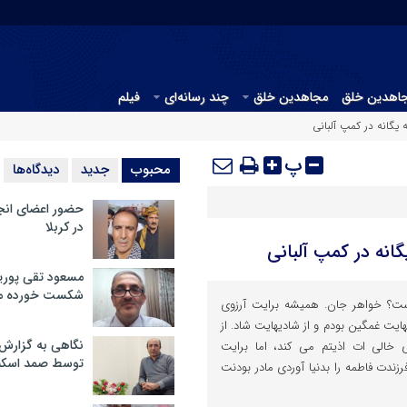
جاهدین خلق
مجاهدین خلق
چند رسانه‌ای
فیلم
یگانه در کمپ آلبانی
پ
محبوب
جدید
دیدگاه‌ها
حضور اعضای انج
در کربلا
انه در کمپ آلبانی
مسعود تقی پوریا
شکست خورده م
ت؟ خواهر جان. همیشه برایت آرزوی
هایت غمگین بودم و از شادیهایت شاد. از
نگاهی به گزارش
 خالی ات اذیتم می کند، اما برایت
توسط صمد اسکن
رزندت فاطمه را بدنیا آوردی مادر بودنت