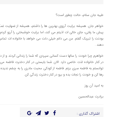
طیبه جان سلام، حالت چطور است؟
خواهر جان. همیشه برایت آرزوی بهترین ها را داشتم، همیشه از غمهایت غمگین
پیش ما رفتی، جای خالی ات اذیتم می کند، اما برایت خوشبختی را آرزو کردم. ر
بودنت را تبریک گفتم. من می دانم خیلی دلت می خواهد با خانواده ات تماس بر
دهند .
خواهرم چرا خودت را سالها دست کسانی سپردی که شما را زندانی کردند و از دنی
در کنار خانواده لذت خاصی دارد. الان شما بایستی در کنار دخترت فاطمه می 
توانستم به فاطمه سری بزنم. فاطمه از کودکی محبت مادری را به چشم ندیده 
رها کن و خودت را نجات بده و برو در کنار دخترت زندگی کن.
به امید آن روز
برادرت عبدالحسین
اشتراک گذاری :