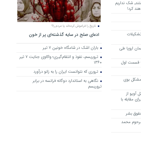
هرجا خشن ترین دشمنان ایران هستند٬ شک نداریم
ند کرد!
تاریخ را فراموش کرده‌اند یا مردم را؟
 تشکیلات
ادعای صلح در سایه گذشته‌ای پر از خون
باران اشک در شامگاه خونین 7 تیر
مان اروپا طی
تروریسم، نفوذ و انتقام‌گیری؛ واکاوی جنایت ۷ تیر
 – قسمت اول
۱۳۶۰
تروری که نتوانست ایران را به زانو درآورد
مشکل بوی
نگاهی به استاندارد دوگانه فرانسه در برابر
تروریسم
 آویو از
ی مقابله با
قوق بشر
مرحوم محمد