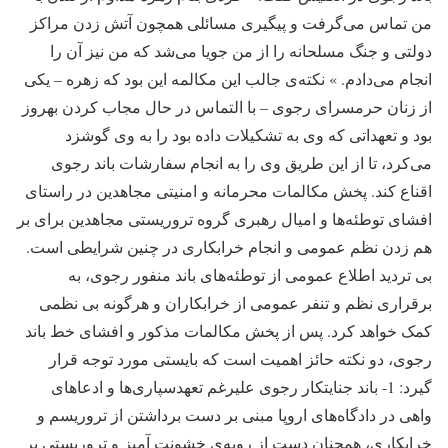
من تماس می‌گرفت و پیگیری مسائلی همچون آتش زدن مراکز
دولتی و جنگ مسلحانه را از من جویا می‌شد که من نیز آن را
انجام می‌دادم. » نکته‌ی جالب این مکالمه این بود که زهره – یکی
از زنان حرمسرای رجوی – با التماس در حال مجاب کردن بهروز
بود و تعهداتی که وی به تشکیلات داده بود را به وی گوشزد
می‌کرد، تا از این طریق وی را به انجام سفارشات باند رجوی
اقناع کند. پخش مکالمات محرمانه و امنیتی مجاهدین در راستای
افشای توطئه‌ها و امیال رهبری گروه تروریستی مجاهدین برای بر
هم زدن نظم عمومی و انجام خرابکاری در چنین شرایطی است.
بی تردید اطلاع عمومی از توطئه‌های باند منفور رجوی، به
برقراری نظم و تنفر عمومی از خرابکاران و هرگونه بی نظمی
کمک خواهد کرد. پس از پخش مکالمات مذکور و افشای خط باند
رجوی، دو نکته حائز اهمیت است که بایستی مورد توجه قرار
گیرد: 1- باند جنایتکار رجوی علیرغم تعهدسپاری‌ها و ادعاهای
واهی در دادگاه‌های اروپا مبنی بر دست برداشتن از تروریسم و
خرابکاری، همچنان دست از رویه‌ی خشونت آمیز و تروریستی بر