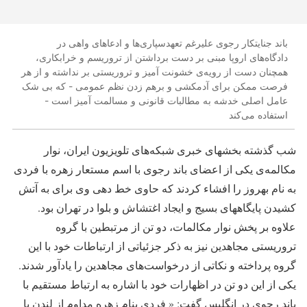
باند جنایتکار رجوی علیرغم تعهدسپاری‌ها و ادعاهای واهی در
دادگاه‌های اروپا مبنی بر دست برداشتن از تروریسم و خرابکاری،
همچنان دست از رویه‌ی خشونت آمیز و تروریستی بر نداشته و از هر
فرصت ممکن برای آدمکشی و برهم زدن نظم عمومی - که بی شک
عامل اصلی خدشه به مطالبات قانونی و مسالمت آمیز است -
استفاده می‌کند
شب گذشته بخشهای خبری شبکه‌های تلویزیون ایران، نوار
مکالمه‌ی یکی از اعضای باند رجوی با اسم مستعار زهره با فردی
به نام بهروز را افشاء کردند که حاوی خط دهی وی برای به آتش
کشیدن پایگاههای بسیج و ایجاد اغتشاش و بلوا در تهران بود.
علاوه بر پخش نوار مکالمات، دو تن از مرتبطین با گروه
تروریستی مجاهدین نیز به ذکر جزئیاتی از ارتباطات خود با این
گروه پرداخته و نکاتی از درخواست‌های مجاهدین را یادآور شدند.
یکی از این دو تن در اظهارات خود با اشاره به ارتباط مستقیم با
باند رجوی در انگلیس گفت: « فردی بنام زهره مداوم از لندن با