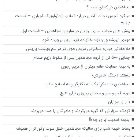
مجاهدین در کجای طیف؟
میزگرد انجمن نجات آلبانی درباره انقلاب ایدئولوژیک اجباری – قسمت
چهارم
روش های مجاب سازی روانی در سازمان مجاهدین – قسمت اول
مهدی ابریشمچی: نهاد خانواده باید از بن برچیده شود
ملاحظاتی درباره سخنرانی مریم رجوی در مراسم ویلپنت پاریس
جدایی 500 تن از گروه مجاهدین پس از سقوط رژیم صدام
به بهانه حمایت خانم میتران از مریم رجوی
مستند «جنگ خاموش»
مجاهدین نه دمکراتیک، نه تکثرگرا و نه اصلاح طلب
مریم قجر و جار و جنجال پیروزی برای هیچ
فـیـل سواران
کودک سربازانی که گریه می‌کردند و مادرشان را صدا می‌زدند
اینهمه ضدیت برای چه؟!!
بساط خیمه شب بازی سالیانه مجاهدین خلق سوت وکور تر از همیشه