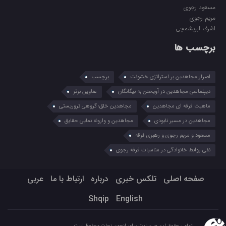
مسعود رجوی
مریم رجوی
اشرف ابریشمچی
برچسب ها
اصرار مجاهدین بر استراتژی خشونت
برچسب
دیپلماسی مجاهدین در آویختن به بیگانگان
عناوین برتر
ماهیت فرقه ای مجاهدین
مجاهدین خلق؛ گروهی تروریستی
مجاهدین در مسیر نابودی
مجاهدین و وارونه نمایی حقایق
مسعود و مریم رجوی و رهبری فرقه
نفی روابط خانوادگی در مناسبات فرقه رجوی
صفحه اصلی
تلکس خبری
درباره
ارتباط با ما
عربي
Shqip
English
تمامی حقوق این وب‌سایت برای انجمن نجات محفوظ است.