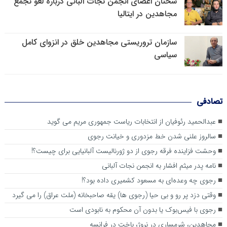
سخنان اعضای انجمن نجات آلبانی درباره لغو تجمع
مجاهدین در ایتالیا
سازمان تروریستی مجاهدین خلق در انزوای کامل
سیاسی
تصادفی
عبدالحمید رئوفیان از انتخابات ریاست جمهوری مریم می گوید
سالروز علنی شدن خط مزدوری و خیانت رجوی
وحشت فزاینده فرقه رجوی از دو ژورنالیست آلبانیایی برای چیست؟!
نامه پدر میثم افشار به انجمن نجات آلبانی
رجوی چه وعده‌ای به مسعود کشمیری داده بود؟!
وقتی دزد پر رو و بی حیا (رجوی ها) یقه صاحبخانه (ملت عراق) را می گیرد
رجوی با فیس‌بوک یا بدون آن محکوم به نابودی است
مجاهدین، شرم‎ساری در نروژ، باخت در فرانسه