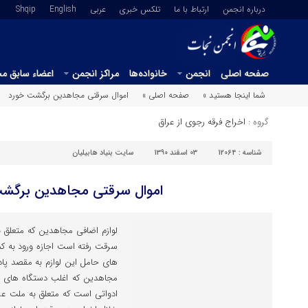
درباره انجمن
ارتباط با ما
تلکس خبری
عربي
English
Shqip
صفحه اصلی
انجمن
خانواده‌ها
مراکز انجمن
اعضاء سابق م
شما اینجا هستید »
صفحه اصلی »
اموال سرقتی مجاهدین برگشت خورد
گروه :
اخراج فرقه رجوی از عراق
شناسه :
12064
03 اسفند 1390
سایت بنیاد هابیلیان
اموال سرقتی مجاهدین برگش
لوازم اضافی مجاهدین که متعلق ب
سرقت رفته است اجازه ورود به کم
های حامل این لوازم به مقصد پاد
مجاهدین که اغلب دستگاه های ب
ادواتی است که متعلق به ملت عر