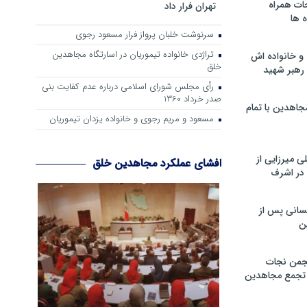
ات همراه
تهران فرار داد
 ها
سرنوشت خلبان پرواز فرار مسعود رجوی
تراژدی خانواده تیموریان در اسارتگاه مجاهدین
و خانواده اش
خلق
رهبر شهید
رأی مجلس شورای اسلامی درباره عدم كفایت بنی
صدر خرداد 1360
جاهدین با تمام
مسعود و مریم رجوی و خانواده یزدان تیموریان
 میرزایی از
افشای عملکرد مجاهدین خلق
در اشرف
سانی پس از
ن
جمن نجات
و تجمع مجاهدین