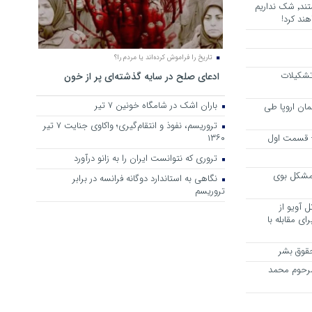
هرجا خشن ترین دشمنان ایران هستند٬ شک نداریم
ند کرد!
تاریخ را فراموش کرده‌اند یا مردم را؟
 تشکیلات
ادعای صلح در سایه گذشته‌ای پر از خون
باران اشک در شامگاه خونین 7 تیر
مان اروپا طی
تروریسم، نفوذ و انتقام‌گیری؛ واکاوی جنایت ۷ تیر
 – قسمت اول
۱۳۶۰
تروری که نتوانست ایران را به زانو درآورد
مشکل بوی
نگاهی به استاندارد دوگانه فرانسه در برابر
تروریسم
 آویو از
ی مقابله با
قوق بشر
مرحوم محمد