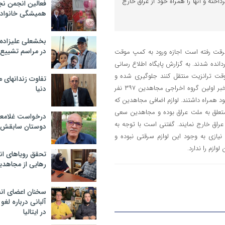
اخته و آنها را همراه خود از عراق خارج
فعالین انجمن نج
همیشگی خانواده
بخشعلی علیزاده 
در مراسم تشییع 
سرقت رفته است اجازه ورود به کمپ موقت
دانده شدند. به گزارش پایگاه اطلاع رسانی
وقت ترانزیت منتقل کنند جلوگیری شده و
تفاوت زندانهای م
کامیون های حامل این لوازم به پادگان اشرف باز گردانده شدند. بر پایه این خبر اولین گروه اخراجی مجاهدین ۳۹۷ نفر
دنیا
۲۰ کامیون لوازم اضافی را با خود همراه داشتند. لوازم اضافی مجاهدین که
متعلق به ملت عراق بوده و مجاهدین سعی
درخواست غلامعلی
 عراق خارج نمایند. گفتنی است با توجه به
دوستان سابقش 
یازی به وجود این لوازم سرقتی نبوده و
زم را ندارد.
تحقق رویاهای ان
رهایی از مجاهدی
سخنان اعضای ان
آلبانی درباره لغ
در ایتالیا