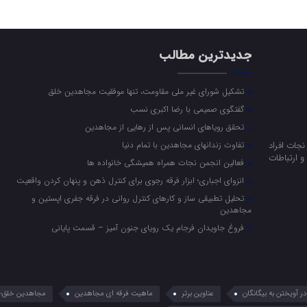
جدیدترین مطالب
تشکیل شورای غیر ملی مقاومت، تنها موفقیت مجاهدین خلق
گفتگوی صمیمی با رضا اکبری نسب
تحقق رویاهای انسانی پس از رهایی از مجاهدین
جات افراد
تفاوت زندانهای مجاهدین با تمام دنیا
 ارتباطات
فعالین انجمن نجات همراه همیشگی خانواده ها
انزوای اجباری؛ ابزار فرقه رجوی برای کنترل ذهن و پنهان کردن واقعیت
تحلیل تطبیقی ساز و کارهای کنترل روانی در فرقه جفری اپستین و
مجاهدین
فروغ جاویدان فرجام یک رویای جنون آمیز – قسمت پایانی
 آویختن به بیگانگان
عناوین برتر
ماهیت فرقه ای مجاهدین
مجاهدین خلق؛ 