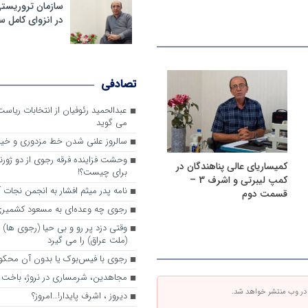
سازمان تروریست
در انزوای کامل 
تصادفی
عبدالحمید رئوفیان از انتخابات ریا
می گوید
سالروز علنی شدن خط مزدوری و خی
وحشت فزاینده فرقه رجوی از دو ژورنا
کمیساریای عالی پناهندگان در
برای چیست؟!
کمپ لیبرتی و اشرف 3 –
نامه پدر میثم افشار به انجمن نجات آ
قسمت دوم
رجوی چه وعده‌ای به مسعود کشمیری 
وقتی دزد پر رو و بی حیا (رجوی ها) 
(ملت عراق) را می گیرد
رجوی با فیس‌بوک یا بدون آن محکو
مجاهدین، شرم‎ساری در نروژ، باخت در فرانسه
 در وب منتشر خواهد شد.
ديروز ، اشرف پايدار!…امروز؟