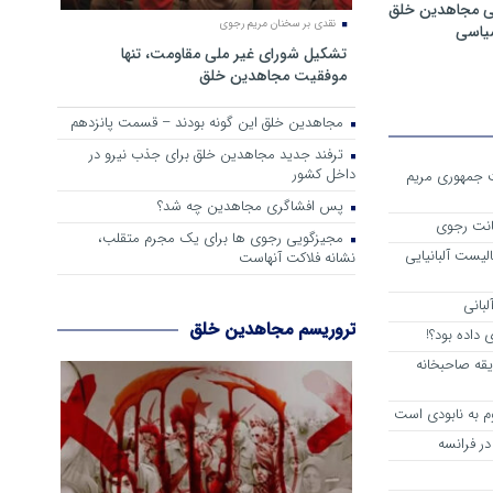
ی مجاهدین خلق
نقدی بر سخنان مریم رجوی
سیاسی
تشکیل شورای غیر ملی مقاومت، تنها
موفقیت مجاهدین خلق
مجاهدین خلق این گونه بودند – قسمت پانزدهم
ترفند جدید مجاهدین خلق برای جذب نیرو در
داخل کشور
ست جمهوری مریم
پس افشاگری مجاهدین چه شد؟
انت رجوی
مجیزگویی رجوی ها برای یک مجرم متقلب،
لیست آلبانیایی
نشانه فلاکت آنهاست
لبانی
تروریسم مجاهدین خلق
داده بود؟!
یقه صاحبخانه
م به نابودی است