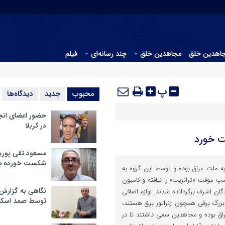
جاهدین خلق
مجاهدین خلق
چند رسانه‌ای
فیلم
پ
محبوب
جدید
دیدگاه‌ها
حضور اعضای انج
در کربلا
ت خورد
مسعود تقی پوریا
شکست خورده م
ه ملت عراق بوده و توسط این گروه به
پ موقت «ترانزیت» را نیافته و کامیون
نگاهی به گزارش
گان اشرف برگردانده شدند. لوازم اضافی
توسط صمد اسکن
زرگ برقی همچون ژنراتور برق هستند،
اق بوده و مجاهدین سعی داشتند تا در