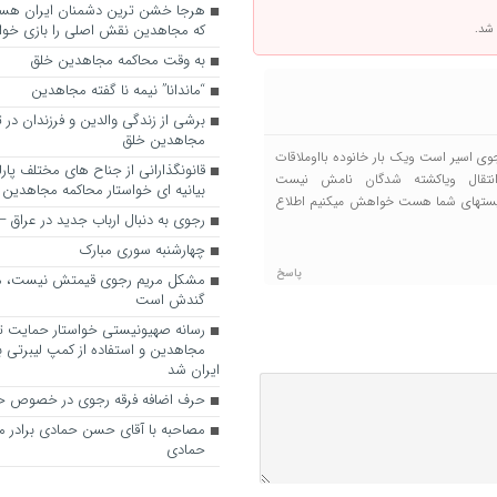
که مجاهدین نقش اصلی را بازی خواه
 شد.
به وقت محاکمه مجاهدین خلق
“ماندانا” نیمه نا گفته مجاهدین
برشی از زندگی والدین و فرزندان در
مجاهدین خلق
ی اسیر است ویک بار خانوده بااوملاقات
قانونگذارانی از جناح های مختلف پارل
انتقال ویاکشته شدگان نامش نیست
بیانیه ای خواستار محاکمه مجاهدین
و درلیستهای شما هست خواهش میکنیم اطلاع
رجوی به دنبال ارباب جدید در عراق
چهارشنبه سوری مبارک
پاسخ
مشکل مریم رجوی قیمتش نیست، 
گندش است
رسانه صهیونیستی خواستار حمایت تل
مجاهدین و استفاده از کمپ لیبرتی برا
ایران شد
حرف اضافه فرقه رجوی در خصوص ح
مصاحبه با آقای حسن حمادی برادر 
حمادی