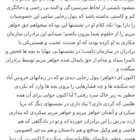
میشود بایستی از لحاظ سرسپردگی و البته بی رحمی و دجالگری
کم و کاستی نداشته باشد که بتول رجایی تمامی این خصوصیات
را دارا بود! تکه کلام او در نشستها این بودکه میخواهم حق خواهر
مریم را از حلقوم شما بیرون بکشم! نمیدانم این برادران سازمان
چکاری به او کرده بودند که او ضدیت عجیب و هیستریکی با
برادران در سازمان داشت! در نشستها بی مهابا به بچه ها فحش و
ناسزا میداد و مدام از حق پایمال شده خواهر مریم توسط برادران
میگفت و …
اکنون ای (خواهر) بتول رجایی دیدی تو که در زندانهای خروس آباد
چه شکنجه ها و چه فشارهایی را بروی بچه ها وارد که نکردی
چطور به زیر خاک سرد رفتی؟ آیا اکنون جوابی برای آن همه
ظلمی که کردی داری؟ بیاد داری در نشستهای دیگ که برپا
میکردی و آنچنان خواهر مریم و خواهر مریم میکردی که پنداری
ارث پدرش را این برادران خورده اند و تو در دادگاهی که هم
قاضی و هم وکیل مدافع و هم دادستان و هم مدعی العمومی
هستی چطور حکمهای ظالمانه صادر میکردی؟ اکنون در آن دنیا