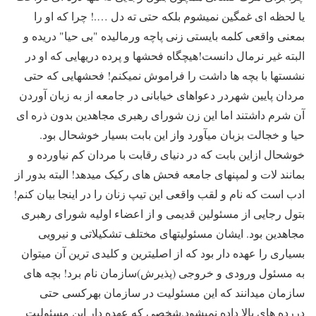
یا لحظه ای غمگین نمیشوم بلکه حتی ته دل ….! چرا که او را
بمعنی واقعی کلمه بایستی زنی پاچه ورمالیده "بی حیا" دریده و
البته غیر نرمال دانست!هیچگاه فحشها و پرده دریهایی که او در
نشستها با بچه ها داشت را فراموش نمیکنم! فحشهایی که حتی
مردان پایین شهردر دعواهای خیابانی در جامعه از به زبان آوردن
آن شرم داشتند اما این زن شورای رهبری مجاهدین بدون ذره ای
حیا و خجالت بزبان میآورد واز این بابت بسیار خوشحال بود.
خوشحال ازاین بابت که در دنیای رقابت با مردان کم نیاورده و
بمانند لات و لمپنهای جامعه فحش های رکیک میدهد! البته بدور از
ادب است که نام و لقب واقعی این تیپ زنان را در اینجا بیان کنم!
بتول رجایی از مسئولین قدیمی و از اعضاء اولیه شورای رهبری
مجاهدین بود. ایشان مسئولیتهای مختلف تشکیلاتی و نیرویی
بسیاری را عهده دار بود که از اصلیترین و کلیدی ترین آن میتوان
به مسئول ورودی و خروجی (پذیرش)سازمان نام برد! بچه های
سازمان میدانند که این مسئولیت در سازمان بهرکسی حتی
دررده های بالا داده نمیشود.شخصی که عهده دار این مسئولیت