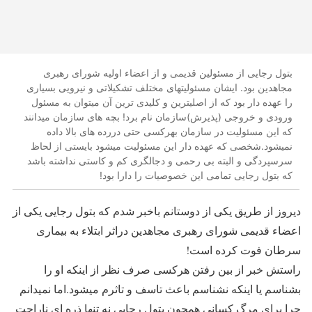
بتول رجایی از مسئولین قدیمی و از اعضاء اولیه شورای رهبری
مجاهدین بود. ایشان مسئولیتهای مختلف تشکیلاتی و نیرویی بسیاری
را عهده دار بود که از اصلیترین و کلیدی ترین آن میتوان به مسئول
ورودی و خروجی (پذیرش)سازمان نام برد! بچه های سازمان میدانند
که این مسئولیت در سازمان بهرکسی حتی دررده های بالا داده
نمیشود.شخصی که عهده دار این مسئولیت میشود بایستی از لحاظ
سرسپردگی و البته بی رحمی و دجالگری کم و کاستی نداشته باشد
که بتول رجایی تمامی این خصوصیات را دارا بود!
دیروز از طریق یکی از دوستانم باخبر شدم که بتول رجایی یکی از
اعضاء قدیمی شورای رهبری مجاهدین دراثر ابتلاء به بیماری
سرطان فوت کرده است!
راستش خبر از بین رفتن هرکسی صرف نظر از اینکه او را
بشناسم یا اینکه نشناسم باعث تاسف و تاثرم میشود.اما نمیدانم
چرا برای مرگ کسانی همچون بتول رجایی نه تنها ذره ای ناراحت