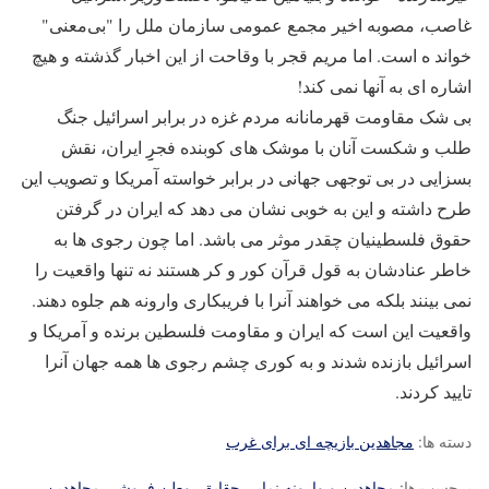
غاصب، مصوبه اخیر مجمع عمومی سازمان ملل را "بی‌معنی"
خواند ه است. اما مریم قجر با وقاحت از این اخبار گذشته و هیچ
اشاره ای به آنها نمی کند!
بی شک مقاومت قهرمانانه مردم غزه در برابر اسرائیل جنگ
طلب و شکست آنان با موشک های کوبنده فجرِِِ ایران، نقش
بسزایی در بی توجهی جهانی در برابر خواسته آمریکا و تصویب این
طرح داشته و این به خوبی نشان می دهد که ایران در گرفتن
حقوق فلسطینیان چقدر موثر می باشد. اما چون رجوی ها به
خاطر عنادشان به قول قرآن کور و کر هستند نه تنها واقعیت را
نمی بینند بلکه می خواهند آنرا با فریبکاری وارونه هم جلوه دهند.
واقعیت این است که ایران و مقاومت فلسطین برنده و آمریکا و
اسرائیل بازنده شدند و به کوری چشم رجوی ها همه جهان آنرا
تایید کردند.
دسته ها:
مجاهدین بازیچه ای برای غرب
برچسب ها:
مجاهدین و وارونه نمایی حقایق
،
وطن فروشی مجاهدین