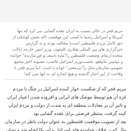
مریم قجر در حالی نسبت به ایران عقده گشایی می کرد که تنها
آمریکا و اسرائیل رسما با کسب این موقعیت (که بخش کوچکی از
حق کامل مردم فلسطین است) مخالف بودند و به گزارش
خبرگزاری های بین المللی هیلاری کلینتون، وزیر امور خارجه ایالات
متحده ارتقای وضعیت فلسطین را"مایه تاسف و غیرسازنده" خوانده
و بنیامین نتانیاهو، نخست‌وزیر اسرائیل غاصب، مصوبه اخیر مجمع
عمومی سازمان ملل را"بی‌معنی" خواند ه است. اما مریم قجر با
وقاحت از این اخبار گذشته و هیچ اشاره ای به آنها نمی کند!
مریم قجر که از شکست خوار کننده اسرائیل در جنگ با مردم
غزه آن هم توسط موشک های ایرانی و افزوده شدن اعتبار ایران
و تاثیر آن بر معادلات منطقه ای به شدت از دولت و مردم ایران
کینه گرفت، منتظر فرصتی برای عقده گشایی بود.
بعد از تصویب موقعیت فلسطین به عنوان دولت ناظر در سازمان
ملل که بر خلاف خواسته های اسرائیل و آمریکا انجام شد و نشان