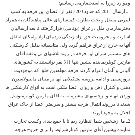
وموارد زیررا به استحضارمی رسانیم:
1ـ ازسال 2011 که حدود 3200 نفر از اعضای این فرقه به کمپ
لیبرتی منتقل و تحت نظارت کمیساریای عالی پناهندگان به همراه
دفترسازمان ملل درعراق (یونامی) قرارگرفتند تا بعد ازسالیان
اسارت و محرومیت حق آزاد زندگی دردنیای آزاد وامکان انتقال
آنها به خارج ازعراق فراهم گردد ولی متاسفانه بدلیل کارشکنی
های مستمر سران این فرقه در روند تلاشهای بی وقفه آقای
مارتین کوبلرنماینده پیشین تنها 311 نفر توانستند به کشورهای
آلبانی و آلمان اعزام گردند فرقه مجاهدین خلق که موجودیت
تروریستی و ادامه پروسه تشکیلاتی آنها بر مبنای مانیپولاسیون
ذهنی و کنترل ذهن و روان اعضا متکی است به انواع کارشکنی ها
وزدن اتهام و برچسبهای بیشرمانه به آقای مارتین کوبلرمتوسل
شدند تا درروند انتقال هرچه بیشتر و سریعتر اعضا از خاک عراق
اخلال به وجود آورند.
2ـ ما ازشخص شما انتظارداریم تا با جمع بندی وکسب تجارب
نماینده پیشین آقای مارتین کوبلرشرایط را برای خروج هرچه