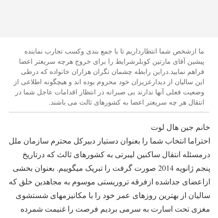
ما ازشخص شما انتظارداریم تا با جمع بندی وکسب تجارب نماینده
پیشین آقای مارتین کوبلرشرایط را برای خروج هرچه سریعتر اعضا
فراهم نمایید.دراین رابطه چشمان نگران هزاران خانواده که درطی
این سالیان از دیدارعزیزان خود محروم بوده اند و هیچگونه اطلاعی از
وضعیت فعلی آنها ندارند بی صبرانه در انتظار اقدامات عاجل شما در
انتقال هر چه سریعتر اعضا به کشورهای ثالث می باشند.
خانم جین هال لوت
احتراما انتخاب شما را بعنوان دستیار دبیرکل محترم سازمان ملل
درمسئله انتقال ساکنین لیبرتی به کشورهای ثالث که درتاریخ
پنجم ژانویه 2014 صورت گرفت را تبریک میگوییم. بعنوان بخشی
ازاعضای جداشده ازفرقه تروریستی موسوم به مجاهدین خلق که
سالیان از بهترین روزهای عمر خود را با مکانیزمهای شستشوی
مغزی تحت اسارت به سرمی بردیم فرصت را غنیمت شمرده