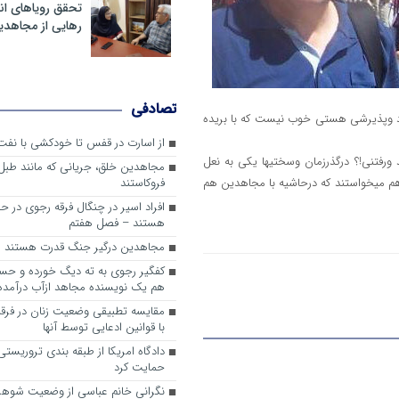
تحقق رویاهای ان
رهایی از مجاهدی
تصادفی
رد وپذیرشی هستی خوب نیست که با بریده
از اسارت در قفس تا خودکشی با نفت
ورفتنی!؟ درگذرزمان وسختیها یکی به نعل
مجاهدین خلق، جریانی که مانند طبل 
م میخواستند که درحاشیه با مجاهدین هم
فروکاستند
افراد اسیر در چنگال فرقه رجوی در حق
هستند – فصل هفتم
مجاهدین درگیر جنگ قدرت هستند
کفگیر رجوی به ته دیگ خورده و حس
هم یک نویسنده مجاهد ازآب درآمده
مقایسه تطبیقی وضعیت زنان در فرقه
با قوانین ادعایی توسط آنها
دادگاه امریکا از طبقه بندی تروریس
حمایت کرد
نگرانی خانم عباسی از وضعیت شوه