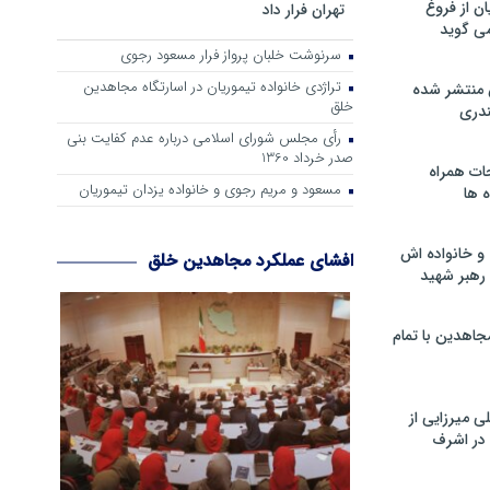
ن از فروغ
تهران فرار داد
ی گوید
سرنوشت خلبان پرواز فرار مسعود رجوی
تراژدی خانواده تیموریان در اسارتگاه مجاهدین
 منتشر شده
خلق
دری
رأی مجلس شورای اسلامی درباره عدم كفایت بنی
صدر خرداد 1360
ات همراه
مسعود و مریم رجوی و خانواده یزدان تیموریان
 ها
و خانواده اش
افشای عملکرد مجاهدین خلق
رهبر شهید
جاهدین با تمام
 میرزایی از
در اشرف