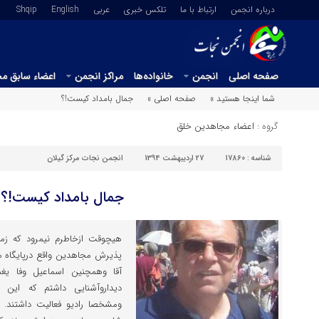
درباره انجمن
ارتباط با ما
تلکس خبری
عربي
English
Shqip
صفحه اصلی
انجمن
خانواده‌ها
مراکز انجمن
اعضاء سابق م
شما اینجا هستید »
صفحه اصلی »
جمال بامداد کیست!؟
گروه :
اعضاء مجاهدین خلق
شناسه :
17860
27 اردیبهشت 1394
انجمن نجات مرکز گیلان
جمال بامداد کیست!؟
پذیرش مجاهدین واقع درپایگاه مر
آقا وهمچنین اسماعیل وفا یغم
دیداروآشنایی داشتم که این 
ومشخصا رادیو فعالیت داشتند. 