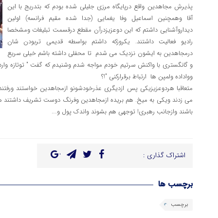
پذیرش مجاهدین واقع درپایگاه مرزی جلیلی شده بودم که بتدریج با این
آقا وهمچنین اسماعیل وفا یغمایی (جدا شده مقیم فرانسه) اولین
دیداروآشنایی داشتم که این دوعزیزدرآن مقطع درقسمت تبلیغات ومشخصا
رادیو فعالیت داشتند. یکروزکه داشتم بواسطه قدیمی تربودن شان
درمجاهدین به ایشون نزدیک می شدم تا محفلی داشته باشم خیلی سریع
و گانگستری با واکنش سرتیم خودم مواجه شدم وشنیدم که گفت " توتازه وا
وواداده ولمپن ها ارتباط برقرارکنی "!؟
متعاقبا هردوعزیزیکی پس ازدیگری عذرخودشونو ازمجاهدین خواستند ورفتند 
می زدند ویکی به میخ. هم بریده ازمجاهدین وفرنگ دوست تشریف داشتند ه
باشند وازجانب رهبری! توجهی هم بشوند واندک پول و….
اشتراک گذاری :
برچسب ها
برچسب