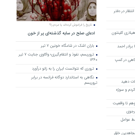
تظار در دفتر
تاریخ را فراموش کرده‌اند یا مردم را؟
یلاری کلینتون
ادعای صلح در سایه گذشته‌ای پر از خون
باران اشک در شامگاه خونین 7 تیر
برادر احمد
تروریسم، نفوذ و انتقام‌گیری؛ واکاوی جنایت ۷ تیر
اهی در کمپ
۱۳۶۰
تروری که نتوانست ایران را به زانو درآورد
نگاهی به استاندارد دوگانه فرانسه در برابر
جات دهید
تروریسم
ردم و سوژه
رجوی
ط عوامل