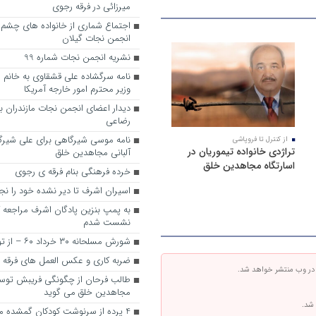
میرزائی در فرقه رجوی
اجتماع شماری از خانواده های چشم ان
انجمن نجات گیلان
نشریه انجمن نجات شماره 99
نامه سرگشاده علی قشقاوی به خانم ه
وزیر محترم امور خارجه آمریکا
دیدار اعضای انجمن نجات مازندران با 
رضاعی
نامه موسی شیرگاهی برای علی شیرگ
از کنترل تا فروپاشی
تراژدی خانواده تیموریان در
آلبانی مجاهدین خلق
اسارتگاه مجاهدین خلق
خرده فرهنگی بنام فرقه ی رجوی
اسیران اشرف تا دیر نشده خود را ن
به پمپ بنزین پادگان اشرف مراجعه ک
نشست شدم
شورش مسلحانه ۳۰ خرداد ۶۰ – از توهم تا واقعیت
ضربه کاری و عکس العمل های فرقه 
 در وب منتشر خواهد شد.
طالب فرحان از چگونگی فریبش توس
مجاهدین خلق می گوید
 شد.
4 پرده از سرنوشت کودکان گمشده مجاهدین خلق