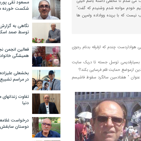
 می شدم تا محفلی داشته باشم خیلی
مسعود تقی پوریا
یم خودم مواجه شدم وشنیدم که گفت”
شکست خورده م
نیست که با بریده وواداده ولمپن ها
نگاهی به گزارش
توسط صمد اسکن
 هواداردست چندم که ازفرقه بدنام رجوی
فعالین انجمن نج
همیشگی خانواده
 بسیارقدیمی توسل جسته تا دریک سایت
ن ازموضع حمایت قلم فرسایی بکند!؟
بخشعلی علیزاده 
عنوان " هفتادمین سالگرد سقوط فاشیسم
در مراسم تشییع 
تفاوت زندانهای م
دنیا
درخواست غلامعلی
دوستان سابقش 