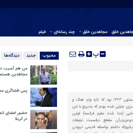
جاهدین خلق
مجاهدین خلق
چند رسانه‌ای
فیلم
پ
محبوب
جدید
دیدگاه‌ها
من هم آسیب دید
مجاهدین هستم
پس افشاگری مج
هیچوقت ازخاطرم نیمرود که زمستون 1363 بود که تازه وارد هنگ و
زی جلیلی شده بودم که بتدریج با این
حضور اعضای انج
ایی (جدا شده مقیم فرانسه) اولین
در کربلا
دوعزیزدرآن مقطع درقسمت تبلیغات
یکروزکه داشتم بواسطه قدیمی تربودن