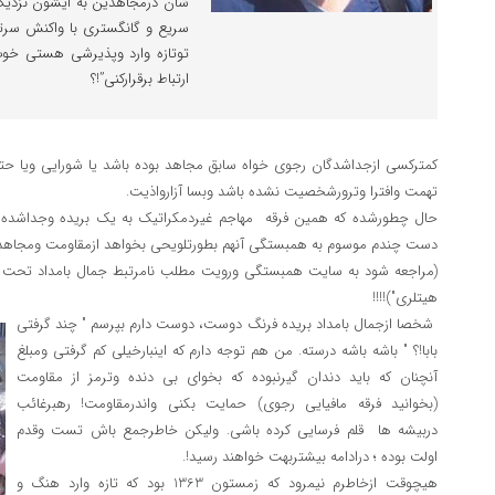
شان درمجاهدین به ایشون نزدیک
سریع و گانگستری با واکنش سرت
توتازه وارد وپذیرشی هستی خوب 
ارتباط برقرارکنی”!؟
کمترکسی ازجداشدگان رجوی خواه سابق مجاهد بوده باشد یا شورایی ویا حتی
تهمت وافترا وترورشخصیت نشده باشد وبسا آزارواذیت.
حال چطورشده که همین فرقه مهاجم غیردمکراتیک به یک بریده وجداشده
دست چندم موسوم به همبستگی آنهم بطورتلویحی بخواهد ازمقاومت ومجاهدی
(مراجعه شود به سایت همبستگی ورویت مطلب نامرتبط جمال بامداد تحت 
هیتلری")!!!!
شخصا ازجمال بامداد بریده فرنگ دوست، دوست دارم بپرسم " چند گرفتی
بابا!؟ " باشه باشه درسته. من هم توجه دارم که اینبارخیلی کم گرفتی ومبلغ
آنچنان که باید دندان گیرنبوده که بخوای بی دنده وترمز از مقاومت
(بخوانید فرقه مافیایی رجوی) حمایت بکنی واندرمقاومت! رهبرغائب
دربیشه ها قلم فرسایی کرده باشی. ولیکن خاطرجمع باش تست وقدم
اولت بوده ؛ درادامه بیشتربهت خواهند رسید!.
هیچوقت ازخاطرم نیمرود که زمستون 1363 بود که تازه وارد هنگ و