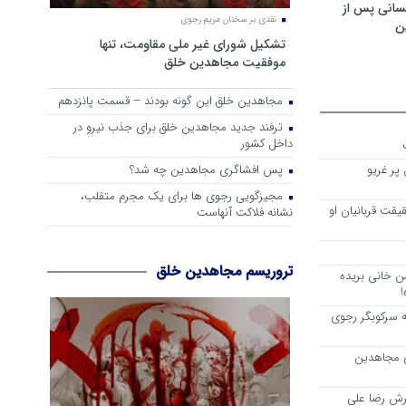
سانی پس از
نقدی بر سخنان مریم رجوی
ن
تشکیل شورای غیر ملی مقاومت، تنها
موفقیت مجاهدین خلق
مجاهدین خلق این گونه بودند – قسمت پانزدهم
ترفند جدید مجاهدین خلق برای جذب نیرو در
داخل کشور
پس افشاگری مجاهدین چه شد؟
پر غریو
مجیزگویی رجوی ها برای یک مجرم متقلب،
یقت قربانیان او
نشانه فلاکت آنهاست
تروریسم مجاهدین خلق
ن خانی بریده
!
 سرکوبگر رجوی
تی مجاهدین
رش رضا علی