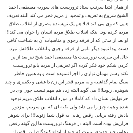
از همان ابتدا سرتیپ ستاد تروریست های سوریه مصطفی احمد
الشیخ شروع به تعریف و تمجید از مریم قجر می کند البته تعریف
هایی که وی می کند قبلا هم یک نویسنده مصری از انقلاب طلاق
مریم کرده بود. اینکه انقلاب طلاق مریم انسان را جوان می کند!!!
او بعد از مدتی که از فرقه رجوی و مناسبات آن به شناخت کافی
دست پیدا نمود دیگر نامی از فرقه رجوی و انقلاب طلاقش نبرد.
حال این سرتیپ تروریست ها مصطفی احمد شیخ نیز بعد از پر
کردن شکم خود فکر کرده اگر تعریفی از مریم بانو تروریست
نکند رسم مهمان نوازی را اجرا ننموده است و به همین خاطر
سنگ تمام گذاشته و به مریم قجر این زن داعشی و تکفیری و چند
شوهره، زنوبیا!!! می گوید البته زیاد هم مهم نیست چون وی در
حرفهایش نشان داد که کاملا در مورد انقلاب طلاق مریم توجیه
شده و همه چیز را می داند ولی نکته ای که این سرتیپ مزدور
یادش رفته برپایی رقص رهایی به قول شما زنوبیا!!! برای شوهر
فراریش بوده است البته در فرهنگ تروریست ها این گونه رقص
رهایی چیز جدیدی نیست که خود از ابداع کنندگان این رقص از