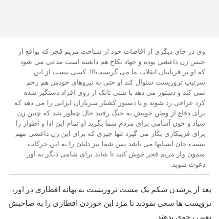
وی در جای دیگری از افاضات خود از شناخت مریم قجر که بواقع از
جنس زن داعشی بوده و جهاد نکاح هم داشته است مدعی می شود
که او بر قربانیان انقلاب ما می گریست!!!. کسی نیست از این
سرتیپ تروریست سئوال کند او حتی به نیروهای خودش هم رحم
نمی کند و دستور می دهد با شنی تانک از روی افراد دستگیر شده
کرد عراقی رد شوند و یا دستور کشتار سربازان ایرانی را می دهد که
برای دفاع از وطن خویش به جنگ رفتند حال چطور شد که چنین زن
شیاد و خون آشامی برای مردم شما بگرید او تمام این ادا و اطوار را
برای فریبکاری بکار می گیرد تنها چیزی که برای این زن داعشی مهم
نیست جان انسانها می باشد پس شما نیز دلتان را به این حرکات
میمون وار مریم قجر خوش کنید تا شاید برای شامی دیگر به اور
دعوت شوید.
بعد از پرشدن شکم یک مشت تروریست به بهانه افطاری در اور،
ترویست ها سعی نمودند تا مزد این خوردن افطاری را به صاحبش
یعنی رجوی بدهند.