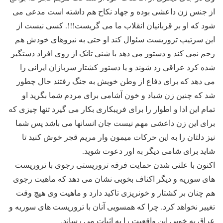
از جنس زن داعشی بوده و جهاد نکاح هم داشته است مدعی می
شود که او بر قربانیان انقلاب ما می گریست!!!. کسی نیست از
این سرتیپ تروریست سئوال کند او حتی به نیروهای خودش هم
رحم نمی کند و دستور می دهد با شنی تانک از روی افراد دستگیر
شده کرد عراقی رد شوند و یا دستور کشتار سربازان ایرانی را
می دهد که برای دفاع از وطن خویش به جنگ رفتند حال چطور
شد که چنین زن شیاد و خون آشامی برای مردم شما بگرید او
تمام این ادا و اطوار را برای فریبکاری بکار می گیرد تنها چیزی که
برای این زن داعشی مهم نیست جان انسانها می باشد پس شما
نیز دلتان را به این حرکات میمون وار مریم قجر خوش کنید تا
شاید برای شامی دیگر به اور دعوت شوید.
اکنون با علنی شدن حمایت فرقه تروریستی رجوی با تروریست
های سوریه و دیگر اکناف بخوبی نشان می دهد که ماهیت رجوی
هم چنان بر کشتار و خونریزی تاکید دارد و ماهیت وی هیچ وقت
تغییر نخواهد کرد. چرا که همسویی آنان با تروریست های سوریه و
عراق به خوبی این واقعیت را به اثبات می رساند.