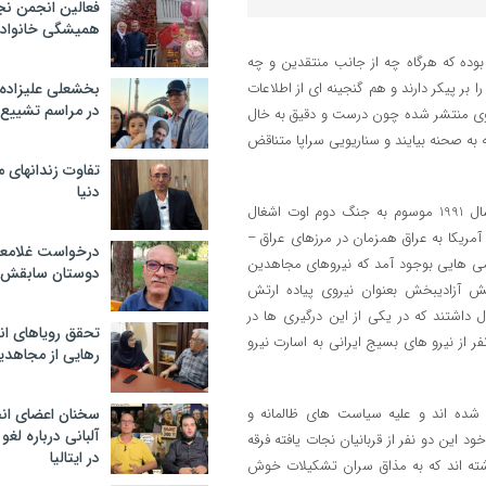
فعالین انجمن نج
همیشگی خانواده
وده که هرگاه چه از جانب منتقدین و چه
 بر پیکر دارند و هم گنجینه ای از اطلاعات
بخشعلی علیزاده 
در مراسم تشییع 
جوی منتشر شده چون درست و دقیق به خال
به صحنه بیایند و سناریویی سراپا متناقض
تفاوت زندانهای م
دنیا
لازم به ذکر است که در سال 1991 موسوم به جنگ دوم اوت اشغال
مریکا به عراق همزمان در مرزهای عراق –
درخواست غلامعلی
رامی هایی بوجود آمد که نیروهای مجاهدین
دوستان سابقش 
ش آزادیبخش بعنوان نیروی پیاده ارتش
داشتند که در یکی از این درگیری ها در
تحقق رویاهای ان
طقه عمومی خانقین 4 نفر از نیرو های بسیج ایرانی به اسارت نیرو
رهایی از مجاهدی
 شده اند و علیه سیاست های ظالمانه و
سخنان اعضای ان
آلبانی درباره لغ
ود این دو نفر از قربانیان نجات یافته فرقه
در ایتالیا
اشته اند که به مذاق سران تشکیلات خوش