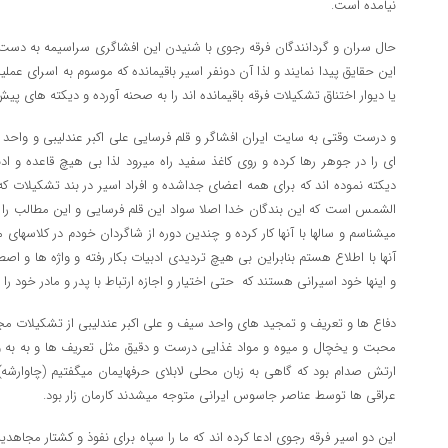
نیامده است.
حال سران و گردانندگان فرقه رجوی با شنیدن این افشاگری سراسیمه به دست و 
این حقایق پیدا نمایند و لذا آن دونفر اسیر باقیمانده که موسوم به اسرای عمل
یا دیوار اختناق تشکیلات فرقه باقیمانده اند را به صحنه آورده و دیکته های پی
و درست وقتی به سایت ایران افشاگر و قلم فرسایی علی اکبر عندلیبی و واحد س
ای را در جوهر رها کرده و روی کاغذ سفید راه میرود لذا بی هیچ قاعده و ادبی
دیکته نموده اند که برای همه اعضای جداشده و افراد اسیر در بند تشکیلات ک
الشمس است که این بندگان خدا اصلا سواد این قلم فرسایی و این مطالب را ندار
میشناسم و سالها با آنها کار کرده و چندین دوره از شاگردان خودم در کلاسهای
آنها با اطلاع هستم بنابراین بی هیچ تردیدی ادبیات بکار رفته و واژه ها و ا
و اینها خود اسیرانی هستند که حتی اختیار و اجازه ارتباط با پدر و مادر خود را ن
دفاع ها و تعریف و تمجید های واحد سیف و علی اکبر عندلیبی از تشکیلات م
محبت و یخچال و میوه و مواد غذایی درست و دقیق مثل تعریف ها و به به و
ارتش صدام بود که گاهی به زبان محلی لابلای حرفهایمان میگفتیم (چاوارش
عراقی ها توسط عناصر جاسوس ایرانی متوجه میشدند کارمان زار بود.
این دو اسیر فرقه رجوی ادعا کرده اند که ما را سپاه برای نفوذ و کشتار مجا