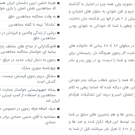
 بخورند ولی همه چیز در اختیار ما گذاشته
که مجاهدین نقش اصلی را بازی خواه
 پرسید وقتی مجاهدین در سال 73 بیش از 600 نفر را به جرم و ظن نفوذی به سلول های انفرادی و
به وقت محاکمه مجاهدین خلق
چند نفره بردند و همه را در قلعه موسوم به 27 بمدت 6 ماه زندانی نمودند که بیش از 6 نفر از انها زیر شکنجه جان باختند،
“ماندانا” نیمه نا گفته مجاهدین
د، چطور با شما که خودتان به نفوذی بودن
برشی از زندگی والدین و فرزندان در
مجاهدین خلق
راستی اگر این یاوه سرایی ها از زبان واحد سیف و عندلیبی درست است چرا در سالهای 86 تا 88 زمانی که خانواده های
قانونگذارانی از جناح های مختلف پارل
بیانیه ای خواستار محاکمه مجاهدین
جنایت کار رجوی هیچگاه دل رحیمشان برای
رجوی به دنبال ارباب جدید در عراق
دهند و شما را درست رو در روی پدر و مادر
چهارشنبه سوری مبارک
مشکل مریم رجوی قیمتش نیست، 
ی که همه را مزدور خطاب میکند بجز خودش
گندش است
تن های دیکته شده که اساسا ربطی به کلام
رسانه صهیونیستی خواستار حمایت تل
ز اعضای اسیر و دربند این تشکیلات هرکدام
مجاهدین و استفاده از کمپ لیبرتی برا
ایران شد
حرف اضافه فرقه رجوی در خصوص ح
م بندی ها و هم زنجیری های سابق بر شما
مصاحبه با آقای حسن حمادی برادر 
ح و مبرهن است که این خزعبلات بیش از 30 سال است توسط این فرقه تکرار شده و صد ها و
حمادی
هزاران نفر قربانی این سیاست ها هستند. و بسیاری از دوستان شما که بیش از 800 تا هزار نفر میباشند قبل از شما به