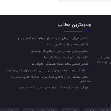
جدیدترین مطالب
تشکیل شورای غیر ملی مقاومت، تنها موفقیت مجاهدین خلق
گفتگوی صمیمی با رضا اکبری نسب
تحقق رویاهای انسانی پس از رهایی از مجاهدین
جات افراد
تفاوت زندانهای مجاهدین با تمام دنیا
 ارتباطات
فعالین انجمن نجات همراه همیشگی خانواده ها
انزوای اجباری؛ ابزار فرقه رجوی برای کنترل ذهن و پنهان کردن واقعیت
تحلیل تطبیقی ساز و کارهای کنترل روانی در فرقه جفری اپستین و
مجاهدین
فروغ جاویدان فرجام یک رویای جنون آمیز – قسمت پایانی