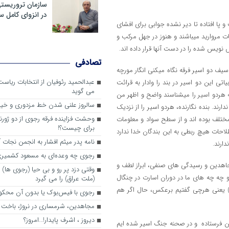
سازمان تروریست
در انزوای کامل 
پا افتاده تا دیر نشده جوابی برای افشای
یات مروارید میباشند و هنوز در جهل مرکب و
ش نویس شده را در دست آنها قرار داده اند.
تصادفی
یف دو اسیر فرقه نگاه میکنی انگار مورچه
عبدالحمید رئوفیان از انتخابات ریا
اتی این دو اسیر در بند را وادار به قرائت
می گوید
ه هردو اسیر را میشناسند واضح و اظهر من
سالروز علنی شدن خط مزدوری و خی
ند. بنده نگارنده، هردو اسیر را از نزدیک
وحشت فزاینده فرقه رجوی از دو ژورنا
 مختلف بوده اند و از سطح سواد و معلومات
برای چیست؟!
صطلاحات هیچ ربطی به این بندگان خدا ندارد
نامه پدر میثم افشار به انجمن نجات آ
دارند.
رجوی چه وعده‌ای به مسعود کشمیری 
جاهدین و رسیدگی های صنفی، ابراز لطف و
وقتی دزد پر رو و بی حیا (رجوی ها) 
 چه چه های ما در دوران اسارت در چنگال
(ملت عراق) را می گیرد
ه) یعنی هرچی گفتیم برعکس، حال اگر هم
رجوی با فیس‌بوک یا بدون آن محکو
مجاهدین، شرم‎ساری در نروژ، باخت در فرانسه
ديروز ، اشرف پايدار!…امروز؟
هدین فرستاده و در صحنه جنگ اسیر شده ایم