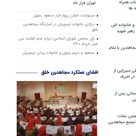
ات همراه
تهران فرار داد
 ها
سرنوشت خلبان پرواز فرار مسعود رجوی
تراژدی خانواده تیموریان در اسارتگاه مجاهدین
و خانواده اش
خلق
رهبر شهید
رأی مجلس شورای اسلامی درباره عدم كفایت بنی
صدر خرداد 1360
جاهدین با تمام
مسعود و مریم رجوی و خانواده یزدان تیموریان
 میرزایی از
افشای عملکرد مجاهدین خلق
در اشرف
سانی پس از
ن
جمن نجات
و تجمع مجاهدین