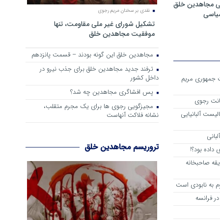
ی مجاهدین خلق
نقدی بر سخنان مریم رجوی
سیاسی
تشکیل شورای غیر ملی مقاومت، تنها
موفقیت مجاهدین خلق
مجاهدین خلق این گونه بودند – قسمت پانزدهم
ترفند جدید مجاهدین خلق برای جذب نیرو در
داخل کشور
ست جمهوری مریم
پس افشاگری مجاهدین چه شد؟
انت رجوی
مجیزگویی رجوی ها برای یک مجرم متقلب،
لیست آلبانیایی
نشانه فلاکت آنهاست
لبانی
تروریسم مجاهدین خلق
داده بود؟!
یقه صاحبخانه
م به نابودی است