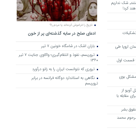
هرجا خشن ترین دشمنان ایران هستند٬ شک نداریم
ند کرد!
تاریخ را فراموش کرده‌اند یا مردم را؟
 تشکیلات
ادعای صلح در سایه گذشته‌ای پر از خون
باران اشک در شامگاه خونین 7 تیر
مان اروپا طی
تروریسم، نفوذ و انتقام‌گیری؛ واکاوی جنایت ۷ تیر
 – قسمت اول
۱۳۶۰
تروری که نتوانست ایران را به زانو درآورد
مشکل بوی
نگاهی به استاندارد دوگانه فرانسه در برابر
تروریسم
 آویو از
ی مقابله با
قوق بشر
مرحوم محمد