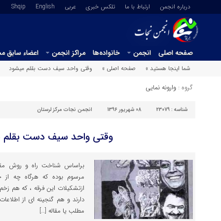
درباره انجمن
ارتباط با ما
تلکس خبری
عربي
English
Shqip
صفحه اصلی
انجمن
خانواده‌ها
مراکز انجمن
اعضاء سابق م
شما اینجا هستید »
صفحه اصلی »
وقتی واحد سیف دست بقلم میشود
گروه :
وارونه نمایی
شناسه :
23079
08 شهریور 1396
انجمن نجات مرکز لرستان
وقتی واحد سیف دست بقلم 
براساس شناخت راه و روش مقا
مرسوم بوده که هرگاه چه از 
ازتشکیلات این فرقه ، که هم زخم 
دارند و هم گنجینه ای از اطلاع
مطلب یا مقاله […]