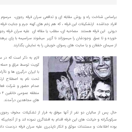
براساس شناخت راه و روش مقابله ای و تدافعی سران فرقه رجوی، مرسوم ب
افراد جداشده ازتشکیلات این فرقه ، که هم زخم های کهنه جرم و جنایت فرقه را
درونی این فرقه هستند مصاحبه ای، مطلب یا مقاله ای علیه سران فرقه ر
خورده و تا عمق وجودشان را میسوزاند نا گزیر میشوند سراسیمه با پای برهنه 
از سیمای خفقان و یا سایت های رسوای خویش را به نمایش بگذارند.
کویت توسط عراق و حمله آ
با ایران درگیری ها و ناآ
تحت نام به اصطلاح ارت
صدام حضور و شرکت فعال 
من
های مجاهدین درآمدند.
حال پس از سالیان دو نفر از آنها موفق به فرار از تشکیلات مخوف رجوی
سرکوبگرانه و خیانت های این فرقه اقدام به افشاگری نموده اند و از آنجاییکه خ
بوده اطلاعات و مستندات موثق و انکار ناپذیری علیه سران فرقه دردست د