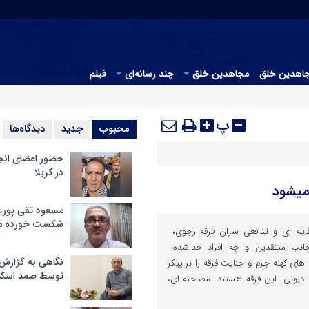
جاهدین خلق
مجاهدین خلق
چند رسانه‌ای
فیلم
پ
محبوب
جدید
دیدگاه‌ها
حضور اعضای انج
در کربلا
میشود
مسعود تقی پوریا
شکست خورده م
بله ای و تدافعی سران فرقه رجوی،
جانب منتقدین و چه افراد جداشده
نگاهی به گزارش
های کهنه جرم و جنایت فرقه را بر پیکر
توسط صمد اسکن
ات درونی این فرقه هستند مصاحبه ای،