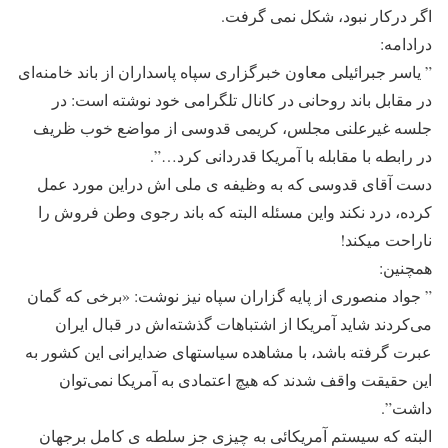
اگر درکار نبود، شکل نمی گرفت.
درادامه:
” یاسر جبرائیلی معاون خبرگزاری سپاه پاسداران از باند خامنه‌ای
در مقابل باند روحانی در کانال تلگرامی خود نوشته است: در
جلسه غیرعلنی مجلس، کریمی قدوسی از مواضع خوب ظریف
در رابطه با مقابله با آمریکا قدردانی کرد…”.
دست آقای قدوسی که به وظیفه ی ملی اش دراین مورد عمل
کرده، درد نکند واین مسئله البته که باند رجوی وطن فروش را
ناراحت میکند!
همچنین:
” جواد منصوری از پایه گزاران سپاه نیز نوشت: «برخی که گمان
می‌کردند شاید آمریکا از اشتباهات گذشته‌اش در قبال ایران
عبرت گرفته باشد، با مشاهده سیاستهای ضدایرانی این کشور به
این حقیقت واقف شدند که هیچ اعتمادی به آمریکا نمی‌توان
داشت”.
البته که سیستم آمریکائی به چیزی جز سلطه ی کامل برجهان