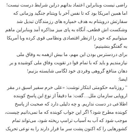
راضی نیست وبنابراین اعتماد بدانهم دراین شرایط درست نیست!
اما همین امریکا بود که تا نفس آخر با ویتنام جنگید وزمانی که
سفارتش درویتنام به هدف خمپاره های رزمندگان تبدیل شد
وشکست اش قطعی، آنگاه به پای میز مذاکره آمد وبنابراین ماهم
میتوانیم که خود را ازنظر اقتصادی ونظامی قوی کرده وبا آمریکا
به گفتگو بنشینیم!
برای دردسترس بودن این مهم، ما بیش ازهمه به وفاق ملی
نیازمندیم و باید که با تمام قوا در تقویت وفاق ملی کوشیده و بر
دهان منافع گروهی وفردی خود لگامی شایسته بزنیم!
ایضا:
” روزنامه حکومتی ابتکار نوشت: «علی خرم سفیر اسبق در مقر
اروپایی سازمان ملل…گفت: ما دقیقاً از نوع این پاسخ کوبنده
اطلاعی در دست نداریم. و چه دلیلی دارد که صحبت از پاسخ
کوبنده مطرح شود؟ اگر این جواب کوبنده که ما نمی‌دانیم چیست،
موجب شود که آب به آسیاب ترامپ ریخته شود، می‌تواند تمام
کشورهایی را که اکنون پشت سر ما قرار دارند را به نوعی تحریک