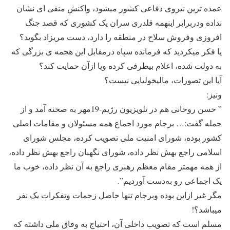
عمده ترین نیروی دفاعی کشور میشود، واکنش منفی ای نشان
نداده ودربرابر اینهمه قلدری سران یک کشوری که قصد جنگ
افروزی وفروش سلاح در منطقه را دارد، دست مریزاد بگوید؟
یا فکر میکردید که فرمانده سپاه درمقابل این هجمه ی بزرگی که
به دولت شده، اعلام بیطرفی کرده ویا ازآن حمایت کند؟
آیا این تصورات، مالیخولیایی نیست؟
ونیز:
” حسن روحانی هم در تلویزیون رژیم-19مهر به صحنه آمد و از
جمله گفت:… برجام مورد اجماع همه مسئولان و مقامات اصلی
کشور بوده، شورای امنیت ملی تصویب کرده، مجلس شورای
اسلامی راجع بهش نظر داده، شورای نگهبان راجع بهش نظر داده،
از همه مهمتر مقام معظم رهبری راجع به آن نظر داده، خوب ما
یک اجماعی رو به‌دست آوردیم”.
مگر غیر ازاین بوده وبرجام تنها حاصل زحمات وتفکرات یک نفر
میباشد؟!
مسلم است که تصویب داخلی آن، احتیاج به وفاق ملی داشته که