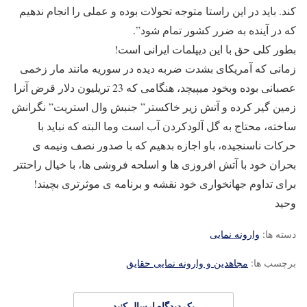
کند. باید در این راستا متوجه تحولات بوده و عملی را انجام ندهیم
که در آینده به ضرر کشور تمام شود”.
بطور کلی حق با این دیپلمات ایرانی است!
زمانی که آمریکای بشدت ضربه دیده در سوریه مانند مار زخمی
عصبانی بوده وبخود میپیچد، هنگامی که 23 تریلیون دلار قرض آنرا
زمین گیر کرده و آتش زیر خاکستر” جنبش وال استریت” نگرانش
ساخته، محتاج به گل آلودکردن آب است وما البته که نباید با
حرکات ناسنجیده، باو اجازه بدهیم که با صدور نصف ونیمه ی
بحران خود با آتش افروزی ها و اسلحه فروشی ها، با خیال راحتتر
برای تداوم جهانخواری خود نقشه و برنامه ی موثرتری بچیند!
وحید
دسته ها:
وارونه نمایی
برچسب ها:
مجاهدین و وارونه نمایی حقایق
یک دیدگاه ارسال کنید