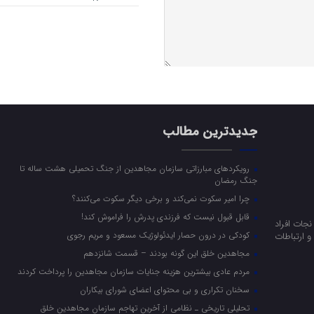
جدیدترین مطالب
رویکرد‌های مبارزاتی سازمان مجاهدین از جنگ تحمیلی هشت ساله تا
جنگ رمضان
چرا امیر سکوت نمی‌کند و برخی دیگر سکوت می‌کنند؟
قابل قبول نیست که فرزندی پدرش را فراموش کند!
جات افراد
کودکی در درون حصار ایدئولوژیک مسعود و مریم رجوی
 ارتباطات
مجاهدین خلق این گونه بودند – قسمت شانزدهم
مردم عادی بیشترین هزینه جنایات سازمان مجاهدین را پرداخت کردند
سخنان تکراری و بی محتوای اعضای شورای بیکاران
تحلیلی تاریخی ـ نظامی از آخرین تهاجم سازمان مجاهدین خلق