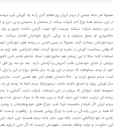
معمولا هر ساله جمعی از مردم ایران روز هفتم آبان را به یاد کورش کبیر مراس
در این مراسم همه نوع آدم شرکت میکند. از مسلمان و مسیحی و بی دین و 
در این مراسم شرکت میکنند چیست آنها جهت گرامی داشت اینروز و بیاد ت
خاکسپاری او جمع میشوند و به بزرگی تاریخ خودشان افتخار میکنند! م
سودخودشان مصادره کنند٬ معمولا در چنین ایامی در برنامه های خو
که وقتی بمناسبت کورش در مقبره او تجمع کردند، شعار اعتراضی علیه رژیم س
استفاده کنند! مثلا از این پیشتر 
خود از مردم میخواهند که مردم در این روز به مزار شاملو بروند و این را پای
است مردم تجمع کردند و… حالا داستان هفتم آبان هم همین است. سازمان 
مزار کورش بروند و تجمع داشته باشند. درصورتیکه مردم اصلا نه توجه ای به بر
خصوصا طیف جوانان که بیشتر در
برنامه ای ترتیب دهند! این حرف البته در بین بچه ها به جوک تبدیل شده بود.
مردم ایران اگر طرفدار ماهستند فردا شب چراغ های خودروهایشان را روشن کن
که همه در حین رانندگی در شب با چراغ روشن هستند و… واقعیت اینست که
عادی نه تنها پایگاهی ندارند، بلکه مورد تنفر عامه مردم هستند. این حرف با