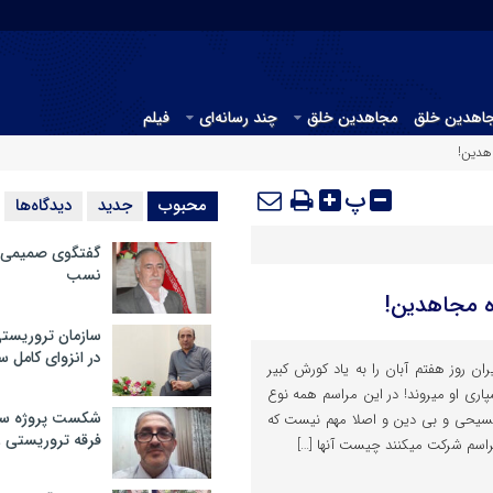
جاهدین خلق
مجاهدین خلق
چند رسانه‌ای
فیلم
هدین!
پ
محبوب
جدید
دیدگاه‌ها
گفتگوی صمیمی با
نسب
ه مجاهدین!
سازمان تروریست
در انزوای کامل 
ان روز هفتم آبان را به یاد کورش کبیر
ری او میروند! در این مراسم همه نوع
شکست پروژه سیا
مسیحی و بی دین و اصلا مهم نیست که
فرقه تروریستی 
اسم شرکت میکنند چیست آنها […]