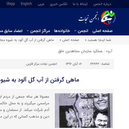
درباره انجمن
ارتباط با ما
تلکس خبری
عربي
English
Shqip
صفحه اصلی
انجمن
خانواده‌ها
مراکز انجمن
اعضاء سابق م
شما اینجا هستید »
صفحه اصلی »
ماهی گرفتن از آب گل آلود به شیوه مجا
گروه :
عملکرد سازمان مجاهدین خلق
شناسه :
23643
06 آبان 1396
انجمن نجات مرکز فارس
ماهی گرفتن از آب گل آلود به شیو
معمولا هر ساله جمعی از مردم ایر
مراسمی میگیرند و به محل خاکسپا
آدم شرکت میکند. از مسلمان و 
دین و مذهب کسانی که در این مر