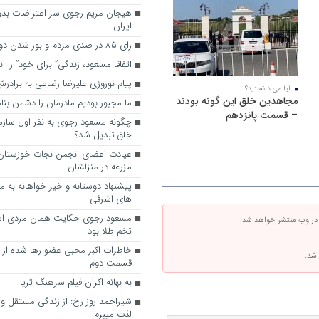
هیجان مریم رجوی سر اعتراضات بدو
ایران
رای 85 در صدی مردم و بور شدن دوباره رجوی
اتفاقا مسعود، زندگی” برای خود” را ا
پیام نوروزی علیرضا رضاعی به براد
آیا می دانستید؟!
مجاهدین خلق این گونه بودند
ما مجبور بودیم مادرمان را دشمن بنا
– قسمت پانزدهم
چگونه مسعود رجوی به نفر اول ساز
خلق تبدیل شد؟
عیادت اعضای انجمن نجات خوزستان ا
مزرعه در منزلشان
های اشرفی
مسعود رجوی حکایت همان مردی اس
 در وب منتشر خواهد شد.
تخم طلا بود
خاطرات اکبر محبی عضو رها شده از
 شد.
قسمت دوم
به ‌بهانه اکران فیلم سرهنگ ثریا
شیراحمد روز رخ: از زندگی مستقل و آ
لذت میبرم