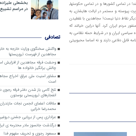
بخشعلی علیزاده 
ترجیح میدهند و این واقعیتی است که مجاهدین حاضر به پذیرش آن نیستند! در تمامی کشورها و در تمامی حکومتها٬
در مراسم تشییع 
مخالف و رقیب وجود دارد. اکنون اگر نگاهی به کشور امریکا هم بیندازیم ٬بصورت پیوسته و مستمر در ایالت هایشان٬ به
دیگر نقاط دنیا نیست! مجاهدین با غلطیدن
تی٬ هرچه بیشتر خودش را منفور مردم ایران کرد. آنها دراین خیالند که
 و آقای ترامپ٬ برای خودشان در آینده سیاسی ایران و در شرایط حمله نظامی به
تصادفی
ینکه نه کارنامه قابل دفاعی دارند و نه اساسا محبوبیتی
واکنش سخنگوی وزارت خارجه به خا
مجاهدین از فهرست تروریستها
وحشت فرقه مجاهدین از افزایش ام
چالش برانگیز خانواده ها
مشاور امنیت ملی عراق: اخراج مجا
است
تلخ کامی باز شدن دفتر فرقه رجوی در 
انفجارهای تروریستی بوستون
ملاقات اعضای انجمن نجات مازندران ب
محمدرضا خزایی
عزاداری پس از برپایی جشنی دروغین
درگذشت جانسوز مادر محترمه ی ابرا
مسعود رجوی و تحریف مفهوم فدا