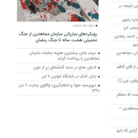
ن نتیجه در
چهار دهه خیانت
نتخاب کرد
رویکرد‌های مبارزاتی سازمان مجاهدین از جنگ
رش احمد رضاعی
تحمیلی هشت ساله تا جنگ رمضان
میم
مان مجاهدین
مردم عادی بیشترین هزینه جنایات سازمان
مجاهدین را پرداخت کردند
ز اقای کاظم
ادعای صلح در سایه گذشته‌ای پر از خون
باران اشک در شامگاه خونین 7 تیر
پیشنهاد دوستانه و خیر خواهانه به مزقون چی (1)
تروریسم، نفوذ و انتقام‌گیری؛ واکاوی جنایت ۷ تیر
۱۳۶۰
ت که منتظر
 مجاهدین –
زادی که دارم