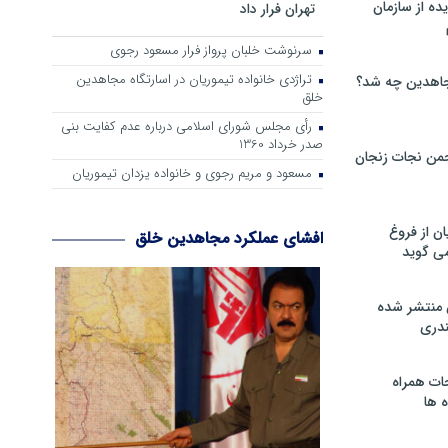
ه از سازمان
تهران فرار داد
سرنوشت خلبان پرواز فرار مسعود رجوی
تراژدی خانواده تیموریان در اسارتگاه مجاهدین
اهدین چه شد؟
خلق
رأی مجلس شورای اسلامی درباره عدم كفایت بنی
صدر خرداد 1360
من نجات زنجان
مسعود و مریم رجوی و خانواده یزدان تیموریان
ن از فروغ
افشای عملکرد مجاهدین خلق
ی گوید
 منتشر شده
دری
ات همراه
 ها