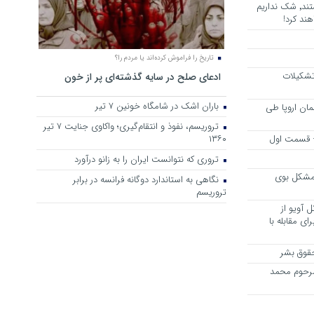
هرجا خشن ترین دشمنان ایران هستند٬ شک نداریم
ند کرد!
تاریخ را فراموش کرده‌اند یا مردم را؟
 تشکیلات
ادعای صلح در سایه گذشته‌ای پر از خون
باران اشک در شامگاه خونین 7 تیر
مان اروپا طی
تروریسم، نفوذ و انتقام‌گیری؛ واکاوی جنایت ۷ تیر
 – قسمت اول
۱۳۶۰
تروری که نتوانست ایران را به زانو درآورد
مشکل بوی
نگاهی به استاندارد دوگانه فرانسه در برابر
تروریسم
 آویو از
ی مقابله با
قوق بشر
مرحوم محمد