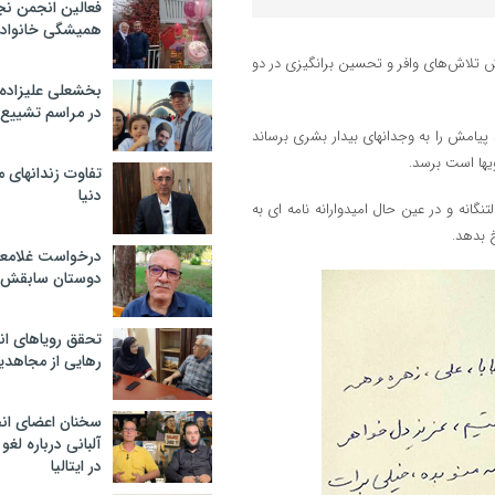
فعالین انجمن نج
همیشگی خانواده
ش تلاش‌های وافر و تحسین برانگیزی در دو
بخشعلی علیزاده 
در مراسم تشییع 
پیامش را به وجدانهای بیدار بشری برساند
یها است برسد.
تفاوت زندانهای م
دنیا
 انجمن نجات گیلان، دلتنگانه و در عین حال امیدوارانه نامه ای به
 بدهد.
درخواست غلامعلی
دوستان سابقش 
تحقق رویاهای ان
رهایی از مجاهدی
سخنان اعضای ان
آلبانی درباره لغ
در ایتالیا