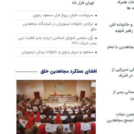
ات همراه
تهران فرار داد
 ها
سرنوشت خلبان پرواز فرار مسعود رجوی
تراژدی خانواده تیموریان در اسارتگاه مجاهدین
و خانواده اش
خلق
رهبر شهید
رأی مجلس شورای اسلامی درباره عدم كفایت بنی
صدر خرداد 1360
جاهدین با تمام
مسعود و مریم رجوی و خانواده یزدان تیموریان
 میرزایی از
افشای عملکرد مجاهدین خلق
در اشرف
سانی پس از
ن
جمن نجات
و تجمع مجاهدین