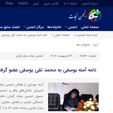
درباره انجمن
ارتباط با ما
تلکس خبری
عربي
English
Shqip
صفحه اصلی
انجمن
خانواده‌ها
مراکز انجمن
اعضاء سابق م
شما اینجا هستید »
صفحه اصلی »
نامه آمنه یوسفی به محمد تقی یوسفی ع
گروه :
خانواده ها
شناسه :
65123
24 اردیبهشت 1404
انجمن نجات مرکز گیلان
نامه آمنه یوسفی به محمد تقی یوسفی عضو گرفت
آمنه یوسفی از فعالان انجمن نجا
اسیرش تلاش‌های وافر و تحسین 
مسول انجمن نجات گیلان داشته
خستگی ناپذیر در فضای مجازی نی
بیدار بشری برساند شاید که به […]