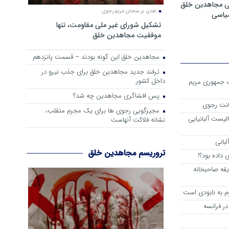
ی مجاهدین خلق
نقدی بر سخنان مریم رجوی
سیاسی
تشکیل شورای غیر ملی مقاومت، تنها
موفقیت مجاهدین خلق
مجاهدین خلق این گونه بودند – قسمت پانزدهم
ترفند جدید مجاهدین خلق برای جذب نیرو در
داخل کشور
ست جمهوری مریم
پس افشاگری مجاهدین چه شد؟
انت رجوی
مجیزگویی رجوی ها برای یک مجرم متقلب،
لیست آلبانیایی
نشانه فلاکت آنهاست
لبانی
تروریسم مجاهدین خلق
داده بود؟!
یقه صاحبخانه
م به نابودی است