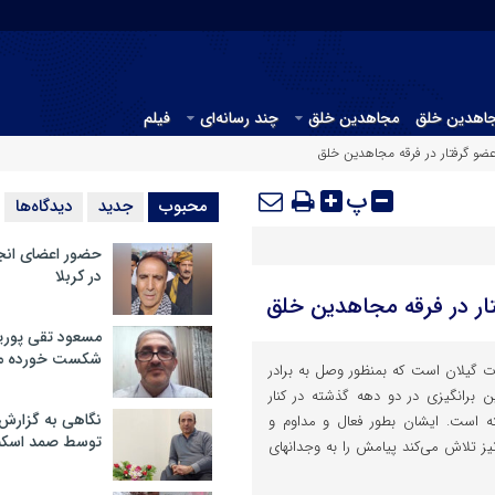
جاهدین خلق
مجاهدین خلق
چند رسانه‌ای
فیلم
ضو گرفتار در فرقه مجاهدین خلق
پ
محبوب
جدید
دیدگاه‌ها
حضور اعضای انج
در کربلا
ار در فرقه مجاهدین خلق
مسعود تقی پوریا
شکست خورده م
ت گیلان است که بمنظور وصل به برادر
برانگیزی در دو دهه گذشته در کنار
نگاهی به گزارش
 است. ایشان بطور فعال و مداوم و
توسط صمد اسکن
ز تلاش می‌کند پیامش را به وجدانهای