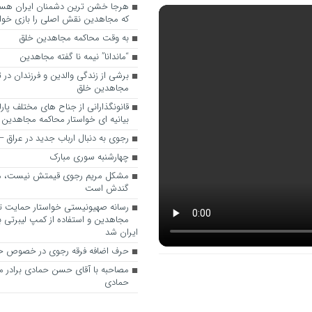
که مجاهدین نقش اصلی را بازی خواه
به وقت محاکمه مجاهدین خلق
“ماندانا” نیمه نا گفته مجاهدین
برشی از زندگی والدین و فرزندان در
مجاهدین خلق
قانونگذارانی از جناح های مختلف پارل
بیانیه ای خواستار محاکمه مجاهدین
رجوی به دنبال ارباب جدید در عراق
چهارشنبه سوری مبارک
مشکل مریم رجوی قیمتش نیست، 
گندش است
رسانه صهیونیستی خواستار حمایت تل
مجاهدین و استفاده از کمپ لیبرتی برا
ایران شد
حرف اضافه فرقه رجوی در خصوص ح
مصاحبه با آقای حسن حمادی برادر 
حمادی