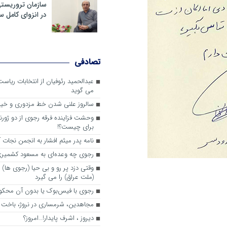
سازمان تروریست
در انزوای کامل 
تصادفی
عبدالحمید رئوفیان از انتخابات ریا
می گوید
سالروز علنی شدن خط مزدوری و خی
وحشت فزاینده فرقه رجوی از دو ژورنا
برای چیست؟!
نامه پدر میثم افشار به انجمن نجات آ
رجوی چه وعده‌ای به مسعود کشمیری 
وقتی دزد پر رو و بی حیا (رجوی ها) 
(ملت عراق) را می گیرد
رجوی با فیس‌بوک یا بدون آن محکو
مجاهدین، شرم‎ساری در نروژ، باخت در فرانسه
ديروز ، اشرف پايدار!…امروز؟