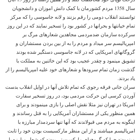
سال 1358 مردم کشورمان با کمک دانش اموزان و دانشجویان
توانستند انقلاب دومی را رقم بزنند و لانه جاسوسی را که مرکز
تمام خیانتها و بحرانها در کشور بود را تسخیر نمایند که در این روز
سرکرده سازمان ضدمردمی مجاهدین شعارهای مرگ بر
امپریالیسم سر میداد و مردم را به از بین بردن مستشاران و
گروگانهای امریکایی که در لانه جاسوسی دستگیر شده بودند
تشویق مینمود و چقدر عجیب بود که این خائنین به مملکت با
گذشت زمان تمام سرودها و شعارهای خود علیه امپریالیسم را از
یاد بردند.
سران جانی فرقه رجوی که تمام تلاش آنها در اوایل انقلاب بدست
آوردن کرسی این حرکت مردمی بود، در روز تسخیر سفارت
امریکا در تهران نیز مثلا نقش اصلی را بازی مینمودند و برای
همین منظور یکی از مستشاران آمریکایی را به قتل رساندند و
اینگونه به مردم می قبولاندند که آنها تنها سردمدار مبارزه با
امریالیسم میباشند و از این منظر مارکسیست بودن خود را ثابت
مینمودند چرا که گروههای مارکسیستی بودند که شعار مبارزه با