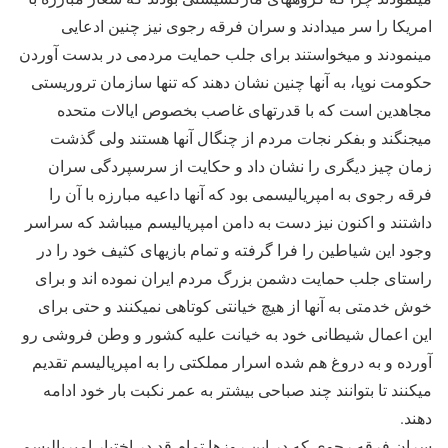
امریکا را سر میدادند و سران فرقه رجوی نیز چنین ادعایی
مینمودند و میخواستند برای جلب حمایت مردمی در بدست آوردن
حکومت نوپا، به آنها چنین نشان دهند که تنها سازمان تروریستی
مجاهدین است که با قدرتهای غاصب بخصوص ایالات متحده
میجنگند و بفکر نجات مردم از چنگال آنها هستند ولی گذشت
زمان چیز دیگری را نشان داد و حکایت از سرسپردگی سران
فرقه رجوی به امپریالیسمی بود که آنها داعیه مبارزه با آن را
داشتند و اکنون نیز دست به دامن امپریالیسم میباشد که سراسر
وجود این شیاطین را فرا گرفته و تمام بازیهای کثیف خود را در
راستای جلب حمایت دشمن بزرگ مردم ایران نموده اند و برای
خوش خدمتی به آنها از هیچ خیانتی کوتاهی نمیکنند و حتی برای
این اعمال شیطانی خود به خیانت علیه کشور و وطن فروشی رو
آورده و به دروغ هم شده اسرار مملکتی را به امپریالیسم تقدیم
میکنند تا بتوانند چند صباحی بیشتر به عمر نکبت بار خود ادامه
دهند.
سران فرقه رجوی که در این روزها تمام قد در اختیار امپریالیسم