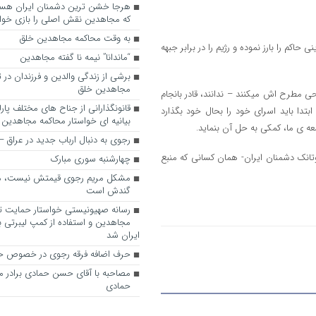
که مجاهدین نقش اصلی را بازی خواه
به وقت محاکمه مجاهدین خلق
حاکم را بارز نموده و رژیم را در برابر جبهه
“ماندانا” نیمه نا گفته مجاهدین
برشی از زندگی والدین و فرزندان در
مجاهدین خلق
 مطرح اش میکنند – ندانند، قادر بانجام
قانونگذارانی از جناح های مختلف پارل
بتدا باید اسرای خود را بحال خود بگذارد
بیانیه ای خواستار محاکمه مجاهدین
ه ی ما، کمکی به حل آن بنماید.
رجوی به دنبال ارباب جدید در عراق
تانک دشمنان ایران- همان کسانی که منبع
چهارشنبه سوری مبارک
مشکل مریم رجوی قیمتش نیست، 
گندش است
رسانه صهیونیستی خواستار حمایت تل
مجاهدین و استفاده از کمپ لیبرتی برا
ایران شد
حرف اضافه فرقه رجوی در خصوص ح
مصاحبه با آقای حسن حمادی برادر 
حمادی