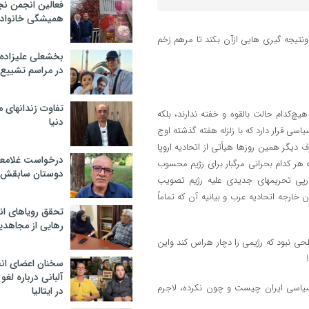
فعالین انجمن نج
همیشگی خانواده
ونتیجه گیری هایی ازآن بکند تا مرهم زخم
بخشعلی علیزاده 
در مراسم تشییع 
تفاوت زندانهای م
چ‌کدام حالت بالقوه و خفته ندارند، بلکه
دنیا
یاسی قرار دارد که با زلزله هفته گذشته اوج
دیگر همین روزها هیأتی از اتحادیه اروپا
درخواست غلامعلی
 هر کدام بحرانی مرگبار برای رژیم محسوب
دوستان سابقش 
ر‌پی تحریمهای جدیدی علیه رژیم تصویب
ن خارجه اتحادیه عرب و بیانیه آن که تماماً
تحقق رویاهای ان
رهایی از مجاهدی
حی نبود که رژیمی را دچار هراس کند واین
سخنان اعضای ان
آلبانی درباره لغ
سیاسی ایران چیست و چون نکرده، لاجرم
در ایتالیا