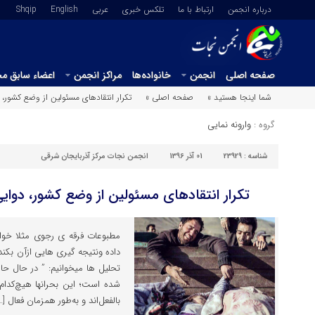
درباره انجمن
ارتباط با ما
تلکس خبری
عربي
English
Shqip
صفحه اصلی
انجمن
خانواده‌ها
مراکز انجمن
اعضاء سابق م
شما اینجا هستید »
صفحه اصلی »
تکرار انتقادهای مسئولین از وضع کشور،
گروه :
وارونه نمایی
شناسه :
23929
01 آذر 1396
انجمن نجات مرکز آذربایجان شرقی
تکرار انتقادهای مسئولین از وضع کشور، دوا
مطبوعات فرقه ی رجوی مثلا خواست
داده ونتیجه گیری هایی ازآن بکن
تحلیل ها میخوانیم: ” در حال حا
شده است؛ این بحرانها هیچ‌کدام 
بالفعل‌اند و به‌طور همزمان فعال […