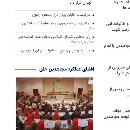
ات همراه
تهران فرار داد
 ها
سرنوشت خلبان پرواز فرار مسعود رجوی
تراژدی خانواده تیموریان در اسارتگاه مجاهدین
و خانواده اش
خلق
رهبر شهید
رأی مجلس شورای اسلامی درباره عدم كفایت بنی
صدر خرداد 1360
جاهدین با تمام
مسعود و مریم رجوی و خانواده یزدان تیموریان
 میرزایی از
افشای عملکرد مجاهدین خلق
در اشرف
سانی پس از
ن
جمن نجات
و تجمع مجاهدین