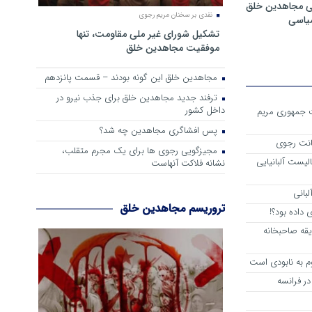
ی مجاهدین خلق
نقدی بر سخنان مریم رجوی
سیاسی
تشکیل شورای غیر ملی مقاومت، تنها
موفقیت مجاهدین خلق
مجاهدین خلق این گونه بودند – قسمت پانزدهم
ترفند جدید مجاهدین خلق برای جذب نیرو در
داخل کشور
ست جمهوری مریم
پس افشاگری مجاهدین چه شد؟
انت رجوی
مجیزگویی رجوی ها برای یک مجرم متقلب،
لیست آلبانیایی
نشانه فلاکت آنهاست
لبانی
تروریسم مجاهدین خلق
داده بود؟!
یقه صاحبخانه
م به نابودی است