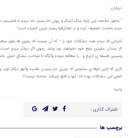
درپایان:
” به‌طور خلاصه، این زلزله جنگ آشکار و پنهان اما بسیار حاد مردم با فاشیسم دینی 
مردم به‌شدت تضعیف کرده و در تعادل‌قوا بسیار پایین کشیده است”.
تازمانی که مردم علت مشکلات خود را – که آن نیست که رجوی ها بطور سطحی
کار چندان مفیدی بنفع خود نخواهند بود وباند رجوی اگر درفکر مردم است، ا
وسپس فلسفه ی تاریخ و… را مطالعه نموده وآنگاه با شناخت مشکل اصلی جامع
کاری که ازاین فرقه ی منحوس که چیزی جز رسیدن بقدرت وآنهم درکنار توپ و
اصلی این مشکلات بوده اند- آنها را قانع نمیکند- ساخته نیست!!
وحید
اشتراک گذاری :
برچسب ها