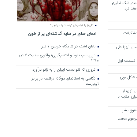
هرجا خشن ترین دشمنان ایران هستند٬ شک نداریم
ند کرد!
تاریخ را فراموش کرده‌اند یا مردم را؟
 تشکیلات
ادعای صلح در سایه گذشته‌ای پر از خون
باران اشک در شامگاه خونین 7 تیر
مان اروپا طی
تروریسم، نفوذ و انتقام‌گیری؛ واکاوی جنایت ۷ تیر
 – قسمت اول
۱۳۶۰
تروری که نتوانست ایران را به زانو درآورد
مشکل بوی
نگاهی به استاندارد دوگانه فرانسه در برابر
تروریسم
 آویو از
ی مقابله با
قوق بشر
مرحوم محمد