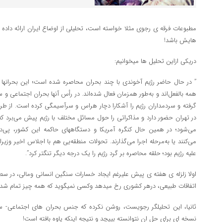
مطبوعات فرقه ی رجوی مثلا خواسته است، تحلیلی از اوضاع ایران ارائه داده 
هایش باشد!
دریکی ازاین تحلیل ها میخوانیم:
” در حال حاضر رژیم آخوندی با چند بحران محاصره شده است؛ این بحرانها هی
همه بالفعل‌اند و به‌طور همزمان فعال شده‌اند. در رأس آنها بحران اجتماعی و س
گرفته و سردمداران رژیم را آشکارا دچار هراس و سرآسیمگی کرده است. از طرف 
در تهران حضور دارد و مذاکراتی را حول مسائل مختلف با رژیم پیش می‌برد که
می‌شود؛ در همین حال کنگره آمریکا و دستگاههای حاکمه این کشور، پی‌د
می‌کنند یا به‌مرحله اجرا می‌گذارند. تحولات منطقه‌یی هم با اجلاس اخیر وزیرا
علیه رژیم بود؛ حلقه محاصره بر گرد رژیم را یک درجه دیگر تنگتر کرد”.
اولا زلزله ی هفته ی پیش علیرغم ایجاد خسارات سنگین انسانی ومالی، در سط
اتفاقات طبیعی، درهر کشوری رخ میدهد وکسی نمیگوید که همه چیز تمام شد!
ثانیا، این تحلیلگر رجویست، روشن نکرده که جنس بحران های اجتماعی- 
نسخه ای برای حل ان نتوانسته بپیچد و نتیجه اینکه یاوه بافته است!