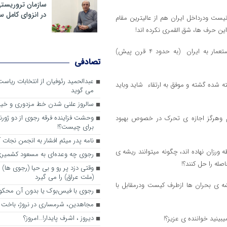
سازمان تروریست
در انزوای کامل 
 نیست ودرداخل ایران هم از عالیترین مقام
 این حرف ها، شق القمری نکرده اند!
رابعا، بحران های ایران عوامل متعددی دارند که ریشه های آن به ورود استعمار به ایران (به حدود 4 قرن پیش)
تصادفی
عبدالحمید رئوفیان از انتخابات ریا
ه شده گشته و موفق به ارتقاء شاید وباید
می گوید
سالروز علنی شدن خط مزدوری و خی
وحشت فزاینده فرقه رجوی از دو ژورنا
یم وهرگز اجازه ی تحرک در خصوص بهبود
برای چیست؟!
نامه پدر میثم افشار به انجمن نجات آ
ورزان نهاده اند، چگونه میتوانند ریشه ی
رجوی چه وعده‌ای به مسعود کشمیری 
له را حل کنند؟!
وقتی دزد پر رو و بی حیا (رجوی ها) 
(ملت عراق) را می گیرد
شه ی بحران ها ازطرف کیست ودرمقابل با
رجوی با فیس‌بوک یا بدون آن محکو
مجاهدین، شرم‎ساری در نروژ، باخت در فرانسه
ديروز ، اشرف پايدار!…امروز؟
بینید خواننده ی عزیز؟!