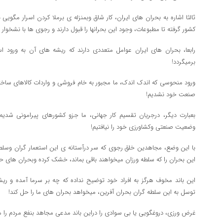
ثالثا اشاره به بحران های ایران، کار شاق وبمنزله ی برملا کردن اسرار مگویی
کشور گرفته تا مطبوعات، وجود این بحرانها را قبول دارند و رجوی ها با نشخوار
برمیگردد!
ورود منحوسی که اندک اندک، ما مجبور به خام فروشی و واردات کالاهای ساخت
صنعت خود نشدیم!
بعبارت دیگر، درجریان تقسیم کار جهانی، ما جزو کشورهای پیرامونی شد
وضعیت صنعتی وکشاورزی خود را نیافتیم!
با این وضع، مجاهدین خلق رجوی که سر درآستانه ی این استعمار گران وسلطه 
این بحران را که سلطه ورزان میخواهند باقی بماند، خشک کرده وبحران های حاص
این باند مخوف هرگز به افراد خود توضیح نداده که چه بر سرما آمده و ری
توسل به این سلطه گران بحران آفرین، میخواهد بحران های ما را حل کند!
غرض ورزی، دروغگویی یا بی سوادی را دراین باند مدعی مجاهد بنفع مردم را می