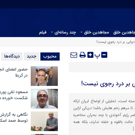
جاهدین خلق
مجاهدین خلق
چند رسانه‌ای
فیلم
 دوایی بر درد رجوی نیست!
پ
محبوب
جدید
دیدگاه‌ها
حضور اعضای انج
در کربلا
یی بر درد رجوی نیست!
مسعود تقی پوریا
شکست خورده م
ه است، تحلیلی از اوضاع ایران ارائه
د تا مرهم زخم هایش باشد! دریکی ازاین
نگاهی به گزارش
ضر رژیم آخوندی با چند بحران محاصره
توسط صمد اسکن
حالت بالقوه و خفته ندارند، بلکه همه
]