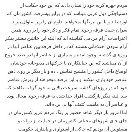
مردم چهره کریه خود را نشان دادند که این خود حکایت از
دستپاچگی دول غربی میباشد که در برابر پیشرفت کشورمان کم
آورده اند و با این نیرنگها میخواهند تداوم آن را زیر سئوال ببرند.
سران خبیث فرقه رجوی تمام فکر و ذکر خود را بر روی همین
اعتراضات آرام مردمی گذاشته اند که البته این خائنین بیشتر بفکر
آرام نمودن اختلافاتی هستند که در داخل فرقه بین عناصر آنها در
روزهای گذشته بوجود امده و بسیاری از عناصر آنها در صدد خروج
از آن میباشند که این جنایتکاران با حرکتهای مذبوحانه خودشان
اوضاع داخل کشور را متشنج نمایش داده و بار دیگر بر روی ذهن
عناصر خود بازی میکنند و با این ترفند میخواهند از ریزش عناصر
خود که در روزهای گذشته سرعت بالایی به خود گرفته بکاهند که
صد البته دیگر بازگشت افراد جدا شده به فرقه رجوی محال بوده
و عناصر آن به ماهیت کثیف آنها پی برده اند.
اما امروز بار دیگر شاهد حضور پر رنگ مردم عزیز کشورمان در
جای جای شهرهای مختلف کشورمان در حمایت از دولت و
مسئولین آن بودیم که حاکی از استواری و پایداری حکومت