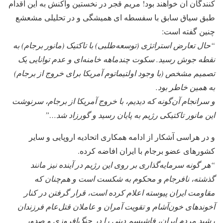
کنندگان آن خواهند بود! مریم قجر در نخستین واکنش به این اقدام
طبق سیاق سابق با سفسطه ای همیشگی و در تحلیلی مشعشع
چنین گفته است:
“حال تعارض استراتژی (توسعه‌طلبی)‌ با تاکتیک (مانور برجام) به
نقطه جوش رسید. سکوت چندماهه خامنه‌ای و عدم توانایی یک
تصمیم مشخص (با وجود اولتیماتوم آمریکا برای خروج از برجام)
به همین خاطر بود.
و سرانجام آن‌گونه که دیدیم، با خروج آمریکا از برجام، سرنوشت
این مانور تاکتیکی رژیم به پایان رسید و گورزاد شد…”
و در هراسی آشکار از ادامه همکاری اتحادیه اروپایی و سایر
کشورهای عضو برجام با ایران افاضه کرده.
“هر گونه سرمایه‌گذاری بر روی این رژیم در آینده نیز مانند
گذشته، نافرجام و محکوم به شکست است و هم‌چنان که
مقاومت ایران پیوسته اعلام کرده است، قرار گرفتن در کنار
آخوندهای خون‌آشام و تقویت آمران و عاملان قتل‌عام فرزندان
رشید مردم ایران، فاشیسم دینی را در جنگ‌افروزی و صدور