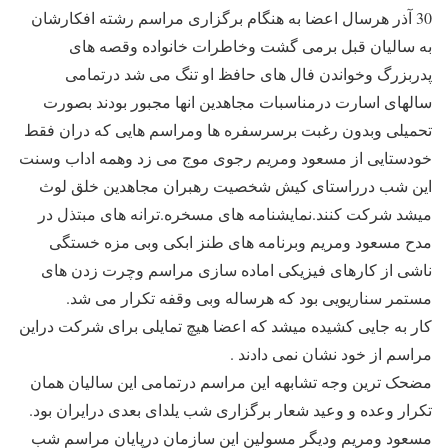
30 آذر هرسال اعضا به هنگام برگزاری مراسم رشته افکارشان
به سالیان قبل برمی گشت وخاطرات خانواده وقصه های
پدربزرگ وخواندن فال های حافظ او تنگ می شد درتمامی
سالهای اسارت درمناسبات مجاهدین انها مجبور بودند بصورت
تحمیلی وبدون رغبت برسرسفره ها ومراسم هایی که دران فقط
خودستایی از مسعود ومریم رجوی موج می زد وهمه اداب وسنت
این شب درراستای کیش شخصیت رهبران مجاهدین خلق لوث
میشد شرکت کنند.نمایشنامه های مسخره.ترانه های مبتذل در
مدح مسعود ومریم وبرنامه های طنز ابکی وبی مزه خستگی
ناشی از کارهای فیزیکی اماده سازی مراسم وچرت زدن های
مستمر سناریویی بود که هرساله وبی وقفه تکرار می شد.
کار به جایی کشیده میشد که اعضا هیچ تمایلی برای شرکت دراین
مراسم از خود نشان نمی دادند .
مضحک ترین وجه تشابهه این مراسم درتمامی این سالیان همان
تکرار وعده و وعید شعار برگزاری شب یلدای بعدی درایران بود.
مسعود ومریم ودیگر مسولین این سازمان درپایان مراسم شب