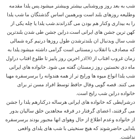
شب به بعد روز وروشنایی بیشتر وبیشتر میشود.پس یلدا مقدمه
وطلیعه روزهای بلند است وبرهمین اساس گذشتگان ما شب یلدا
را به بیداری وکنار هم بودن می گذراندند.شب یلدا یا چله یکی از
کهن ترین جشن های ایرانی است.دراین جشن طی شدن بلندترین
شب سال وبدنبال ان بلندترشدن طول روزها درنیم کره شمالی
که مصادف با انقلاب زمستانی است گرامی داشته میشود.یلدا به
زمان غروب افتاب از 30اذر اخرین روز پاییز تا طلوع افتاب دراول
ماه دی نخستین روز زمستان گفته می شود. خانواده های ایرانی
شب یلدا انواع میوه ها ورایج تر از همه هندوانه را برسرسفره مهیا
می کنند. قصه گویی وفال حافظ توسط افراد مسن تر برای
خانواده دراین شب رایج است.
درشرایطی که خانواده های ایرانی هرساله درکنارهم یلدا را جشن
می گرفتند، اعضای گرفتار در فرقه مجاهدین خلق سالیان بدور
از خانواده وعدم اطلاع از حال وهوای انها مجبور بودند برسرسفره
یلدایی حاضرشوند که هیچ سنخیتی با شب های یلدای واقعی
نداشت.