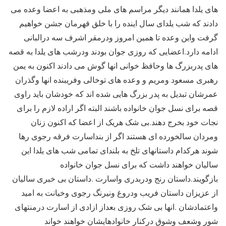
های یلدا همانند دیگر مراسم های ملی ومذهبی به اعضا وعده می
دادند که شب یلدای سال اینده را با خلق قهرمان جشن خواهیم
گرفت واین وعده تا همین امروز ودرمقر اشرف سه درالبانی
ادامه دارد.اعضایی که روزی جوان بودند ودرشب های یلدا به قصه
های پدربزرگ ها وحافظ خوانی انها گوش می دادند اکنون به یمن
رهبری مسعود ومریم و وعده های توخالی وفریبنده انها وگذران
عمرشان تبدیل به پدر بزرگ هایی شده اند که خودشان باید راوی
قصه برای نسل جوان خانواده باشند البته اگر اراده لازم را برای
نجات خود بخرج دهند.بی شک هریک از اعضا که اکنون زنان
ومردان سالخورده ای هستند اگر از بنداسارت فرقه رجوی رها
شوند هرکدام داستانهای تلخ به بلندای تمامی شب های یلدا این
سالیان خواهند داشت که برای نسل جوان خانواده
بازگویند.داستان رنج ودربدری واسارت .داستان بی خبری سالیان
از عزیزان داستان فریب ودروغ ونیرنگ رجوی وخیانت به امید
واعتمادشان .انها بی شک روزی بعداز ازادی از اسارت درمنتهای
شور وشعف وشوق درکنار خانوادهایشان خواهند خواند