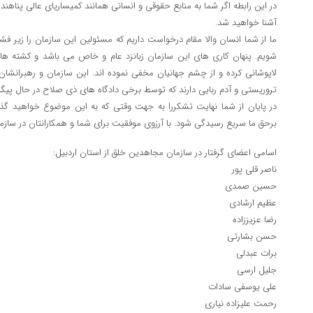
در این رابطه اگر شما به منابع حقوقی و انسانی همانند کمیساریای عالی پناهندگ
آشنا خواهید شد.
ما از شما انسان والا مقام درخواست داریم که مسئولین این سازمان را زیر فشار 
شویم. پنهان کاری های این سازمان زبانزد عام و خاص می باشد و کشته ه
لاپوشانی کرده و از چشم جهانیان مخفی نموده اند. این سازمان و رهبرانشان
تروریستی و آدم ربایی دارند که توسط برخی دادگاه های ذی صلاح در حال پیگ
در پایان از شما نهایت تشکررا به جهت وقتی که به این موضوع خواهید گذا
برحق ما سریع رسیدگی شود. با آرزوی موفقیت برای شما و همکارانتان در ساز
اسامی اعضای گرفتار در سازمان مجاهدین خلق از استان اردبیل:
ناصر قلی پور
حسین صمدی
عظیم ارشادی
رضا عزیززاده
حسن بشارتی
برات عبدلی
جلیل ارسی
علی یوسفی سادات
رحمت علیزاده نیاری