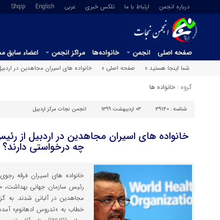
درباره انجمن
ارتباط با ما
تلکس خبری
عربي
English
Shqip
صفحه اصلی
انجمن
خانواده‌ها
مراکز انجمن
اعضاء سابق م
شما اینجا هستید »
صفحه اصلی »
خانواده های اسیران مجاهدین در اردبی
گروه :
خانواده ها
شناسه :
39140
03 اردیبهشت 1399
انجمن نجات مرکز اردبیل
خانواده های اسیران مجاهدین در اردبیل از رئ
چه درخواستی دارند؟
خانواده های اسیران فرقه رجوی د
رئیس سازمان جهانی بهداشت، خ
مجاهدین در آلبانی شدند. به گزا
خطاب به «تدروس ادهانوم» آمد