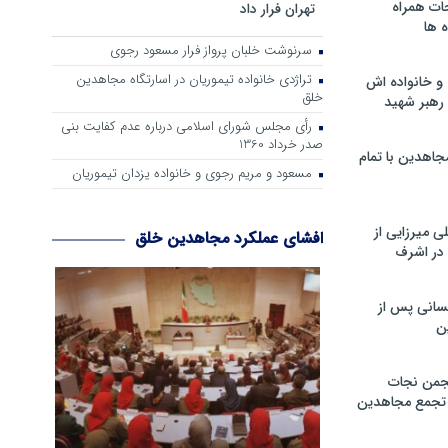
ات همراه
تهران فرار داد
 ها
سرنوشت خلبان پرواز فرار مسعود رجوی
تراژدی خانواده تیموریان در اسارتگاه مجاهدین
و خانواده اش
خلق
رهبر شهید
رأی مجلس شورای اسلامی درباره عدم كفایت بنی
صدر خرداد 1360
جاهدین با تمام
مسعود و مریم رجوی و خانواده یزدان تیموریان
 میرزایی از
افشای عملکرد مجاهدین خلق
در اشرف
سانی پس از
ن
جمن نجات
و تجمع مجاهدین