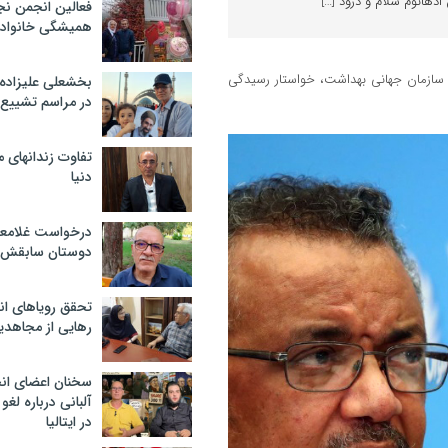
فعالین انجمن نج
همیشگی خانواده
س سازمان جهانی بهداشت، خواستار رسیدگی
بخشعلی علیزاده 
در مراسم تشییع 
تفاوت زندانهای م
دنیا
درخواست غلامعلی
دوستان سابقش 
تحقق رویاهای ان
رهایی از مجاهدی
سخنان اعضای ان
آلبانی درباره لغ
در ایتالیا