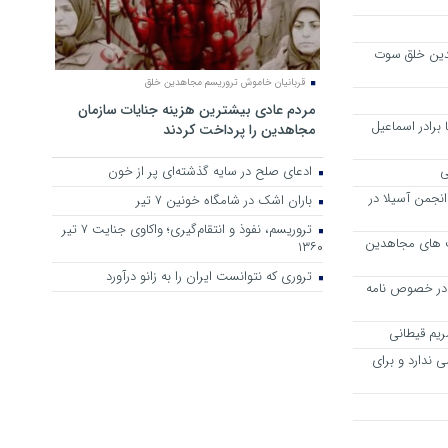
دین خلق سوت
قربانیان خاموش تروریسم مجاهدین خلق
مردم عادی بیشترین هزینه جنایات سازمان
برادر اسماعیل
مجاهدین را پرداخت کردند
ی
ادعای صلح در سایه گذشته‌ای پر از خون
انجمن آسیلا در
باران اشک در شامگاه خونین 7 تیر
تروریسم، نفوذ و انتقام‌گیری؛ واکاوی جنایت ۷ تیر
ت های مجاهدین
۱۳۶۰
تروری که نتوانست ایران را به زانو درآورد
در خصوص نامه
یم قیطانی
 ندارد و برای