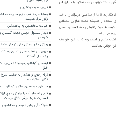
چهارشنبه سوری
ان مستقردرژنو مراجعه نمائید با سوابق امر
تروريسم و خونشويي
بساط خیمه شب بازی سالیانه مجاه
بگذارید تا ما از سلامتی عزیزانمان با خبر
وکور تر از همیشه
ای متعدد را همیشه تحت عناوین مختلفی
خیانت مجاهدین به پناهندگان
 درسابقه خود رفتارهای ضد انسانی، اعمال
دیدار مسئول انجمن نجات گلستان با 
یری می باشد.
شهسوار
شت داریم و امیدواریم که به این خواسته
ریزش ها و رویش های توافق احتمال
مان جهانی بهداشت.
مروری بر فعالیت‌های انسان‌دوستانه 
یک سال گذشته
لیندسی گراهام، پدرخوانده تروریس
خلق
فرقه رجوی و هشدار به صلیب سرخ 
نگاری خانواده ها
سازمان مجاهدین خلق و کودکان – مر
کسی که جان آدمها برایش هیچ ارزشی
انسانیت هیچ ارزشی قائل نیست
خودکامگی رهبر عقیدتی مجاهدین