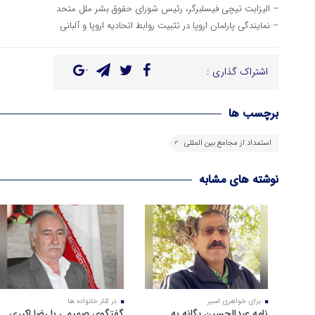
– الیزابت تیچی فیسلبرگر، رئیس شورای حقوق بشر ملل متحد
– نمایندگی پارلمان اروپا در تثبیت روابط اتحادیه اروپا و آلبانی
اشتراک گذاری :
برچسب ها
استمداد از مجامع بین المللی
نوشته های مشابه
برای خواهری اسیر
در کنار خانواده ها
نامه عبدالحسین یگانه به
گفتگوی صمیمی با رضا اکبری