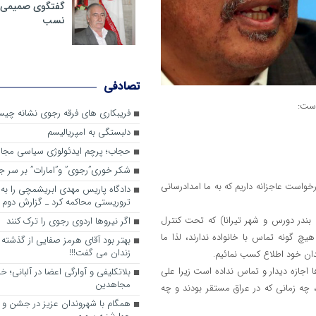
گفتگوی صمیمی با
نسب
تصادفی
است:
فریبکاری های فرقه رجوی نشانه چی
دلبستگی به امپریالیسم
حجاب؛ پرچم ایدئولوژی سیاسی مجا
شکر خوری”رجوی” و”امارات” بر سر جزا
واست عاجزانه داریم که به ما امدادرسانی
دادگاه پاریس مهدی ابریشمچی را به 
تروریستی محاکمه کرد ـ گزارش دوم
کشور آلبانی (حدفاصل بین بندر دورس و شهر تیرانا) که تحت کنترل
اگر نیروها اردوی رجوی را ترک کنند
شد اجازه هیچ گونه تماس با خانواده ندارند، لذا ما
بهتر بود آقای هرمز صفایی از گذشت
زندان می گفت!!!
ندان خود اطلاع کسب نمائیم.
 اجازه دیدار و تماس نداده است زیرا علی
بلاتکلیفی و آوارگی اعضا در آلبانی؛ 
مجاهدین
 چه زمانی که در عراق مستقر بودند و چه
همگام با شهروندان عزیز در جشن و 