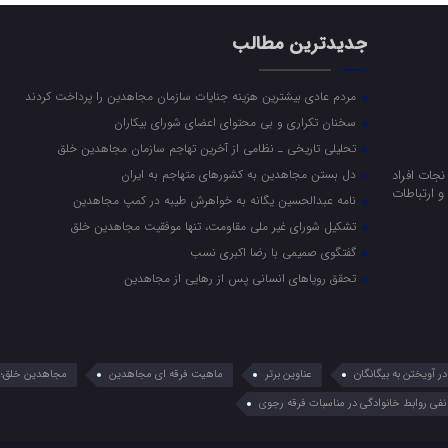
جدیدترین مطالب
مردم عادی بیشترین هزینه جنایات سازمان مجاهدین را پرداخت کردند
سخنان تکراری و بی محتوای اعضای شورای بیکاران
تحلیلی تاریخی ـ نظامی از آخرین تهاجم سازمان مجاهدین خلق
جات افراد
دل بستن مجاهدین به کشورهای متهاجم به ایران
 ارتباطات
نامه عبدالحسین یگانه به خواهرش طیبه در کمپ مجاهدین
تشکیل شورای غیر ملی مقاومت، تنها موفقیت مجاهدین خلق
گفتگوی صمیمی با رضا اکبری نسب
تحقق رویاهای انسانی پس از رهایی از مجاهدین
 آویختن به بیگانگان
عناوین برتر
ماهیت فرقه ای مجاهدین
مجاهدین خلق؛ 
نفی روابط خانوادگی در مناسبات فرقه رجوی