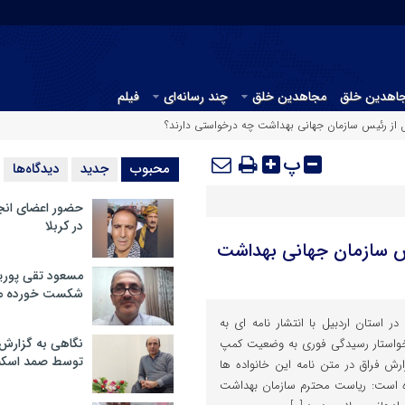
جاهدین خلق
مجاهدین خلق
چند رسانه‌ای
فیلم
ل از رئیس سازمان جهانی بهداشت چه درخواستی دارند؟
پ
محبوب
جدید
دیدگاه‌ها
حضور اعضای انج
در کربلا
یس سازمان جهانی بهداشت
مسعود تقی پوریا
شکست خورده م
ر استان اردبیل با انتشار نامه ای به
نگاهی به گزارش
واستار رسیدگی فوری به وضعیت کمپ
توسط صمد اسکن
رش فراق در متن نامه این خانواده ها
ه است: ریاست محترم سازمان بهداشت