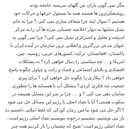
مگر نمی گویی یاران من گلهای سرسبد جامعه بودند
روشنفکرترین ها هستند همه ما مسئول حرفها و حرکات خود
هستیم ؟ سوال اینه چرا شفاف سازی نمی کنی ؟ چرا به جای
تبدیل سایتها به دیوار اعلامیه چسبانی مرده ها آن را به مرکز
اندیشه و تحلیل و استراتژی تبدیل نمی کنی؟ چرا نمی گویی به
عنوان مدعی بزرگترین و انقلابی ترین سازمان در آینده ایران با
پاکستان، افغانستان، ترکیه ،کشورهای عربی، روسیه، چین،
امریکا و … چه سیاستی را دنبال خواهی کرد؟ به مشکلات
اقتصادی و بلایای اجتماعی و فساد و رانت و چپاول چگونه پاسخ
خواهی داد ؟ بیکاری را چگونه حل خواهی کرد ؟ برای پیری
جمعیت چه فکری کردی؟ مشکل آب با همسایه ها را چطوری
سامان دهی می کنی ؟ و …. چرا بر سر این مسایل همیشه در
سکوت هستی؟ آیا با تضاد اصلی با رژیم این مسائل حل می شود
؟ اگر حل می شود ماعین زمان کودکی که غلط املایی داشتیم ده
بار می نوشتیم، بنشینیم درخونه بنویسیم تضاد اصلی رژیم است ،
تضاد اصلی رژیم است !صبح که چشمان را باز کردیم همه چیز