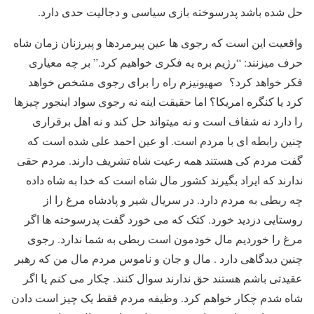
حل شده باشد پدرسوخته بازی سیاسی و دجالیت حدی دارد.
واقعیت این است که رجوی ها عین پیرمردها و پیرزنان زمان شاه
حرف میزنند: “رژیم بره یه فکری خواهیم کرد.” بر چه معیاری
فکر خواهد کرد؟ صهیونیزم راه را برای رجوی مشخص خواهد
کرد یا کنگره امریکا؟ اما حقیقت اینه نه رجوی سواد اینجور چیزها
را دارد نه شفاف است و نه میتواند حل کند و نه اهل برقراری
چنین رابطه ای با مردم است. او عین احمد علی شده است که
گفت مردم کی هستند همه رعیت شاه تشریف دارند. مردم حقی
ندارند که ایراد بگیرند کشور مال شاه است که خدا به شاه داده
چه ربطی به مردم دارد. در سریال شیر و پادشاه مرغ را از
روستایی دزدید خورد. کتک که می خورد گفت پدرسوخته ها اگر
مرغ را خوردیم مال خودمون است ربطی به شما ندارد. رجوی
چنین دیدگاهی دارد . مال و جان و ناموس مردم مال من که رهبر
عقیدتی باشم هستند حق ندارند سوال کنند. چکار می کنم یا اگر
شاه شدم چکار خواهم کرد. وظیفه مردم فقط یک چیز است دادن