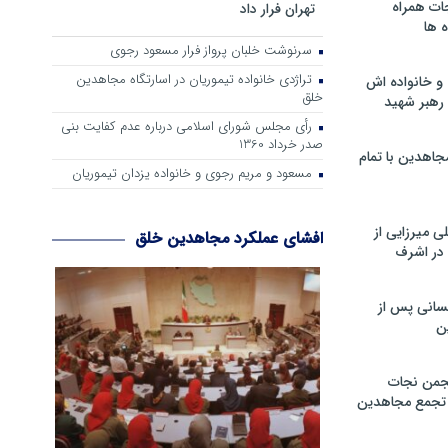
ات همراه
تهران فرار داد
 ها
سرنوشت خلبان پرواز فرار مسعود رجوی
تراژدی خانواده تیموریان در اسارتگاه مجاهدین
و خانواده اش
خلق
رهبر شهید
رأی مجلس شورای اسلامی درباره عدم كفایت بنی
صدر خرداد 1360
جاهدین با تمام
مسعود و مریم رجوی و خانواده یزدان تیموریان
 میرزایی از
افشای عملکرد مجاهدین خلق
در اشرف
سانی پس از
ن
جمن نجات
و تجمع مجاهدین