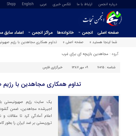
درباره انجمن
ارتباط با ما
تلکس خبری
عربي
English
Shqip
صفحه اصلی
انجمن
خانواده‌ها
مراکز انجمن
اعضاء سابق م
شما اینجا هستید »
صفحه اصلی »
تداوم همکاری مجاهدین با رژیم صهیون
گروه :
مجاهدین بازیچه ای برای غرب
شناسه :
7025
09 مهر 1387
خبرگزاری فارس
تداوم همکاری مجاهدین با رژیم 
یک سایت رژیم صهیونیستی با چ
اجیرشده مجاهدین، ضمن گشودن
اعلام آمادگی کرد تا مقالات و ن
تروریستی بر ضد ایران را بطور ک