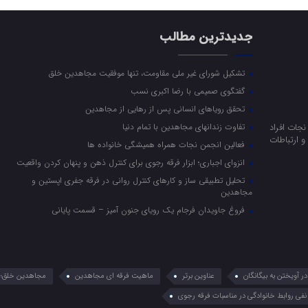
جدیدترین مطالب
تشکیل شورای غیر ملی مقاومت، تنها موفقیت مجاهدین خلق
گفتگوی صمیمی با رضا اکبری نسب
تحقق رویاهای انسانی پس از رهایی از مجاهدین
جات افراد
تفاوت زندانهای مجاهدین با تمام دنیا
 ارتباطات
فعالین انجمن نجات همراه همیشگی خانواده ها
انزوای اجباری؛ ابزار فرقه رجوی برای کنترل ذهن و پنهان کردن واقعیت
تحلیل تطبیقی ساز و کارهای کنترل روانی در فرقه جفری اپستین و
مجاهدین
فروغ جاویدان فرجام یک رویای جنون آمیز – قسمت پایانی
 آویختن به بیگانگان
عناوین برتر
ماهیت فرقه ای مجاهدین
مجاهدین خلق؛ 
نفی روابط خانوادگی در مناسبات فرقه رجوی