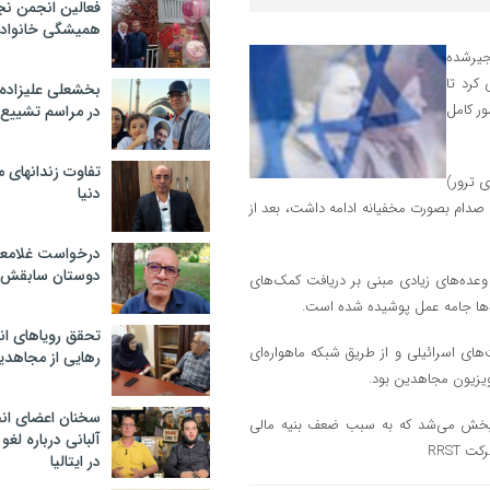
فعالین انجمن نج
همیشگی خانواده
جیرشده
کرد تا
بخشعلی علیزاده 
ور کامل
در مراسم تشییع 
تفاوت زندانهای م
ی ترور)
دنیا
 صدام بصورت مخفیانه ادامه داشت، بعد از
درخواست غلامعلی
دوستان سابقش 
عده‌های زیادی مبنی بر دریافت کمک‌های
ده‌ها جامه عمل پوشیده شده است.
تحقق رویاهای ان
های اسرائیلی و از طریق شبکه ماهواره‌ای
رهایی از مجاهدی
ویزیون مجاهدین بود.
سخنان اعضای ان
ر پخش می‌شد که به سبب ضعف بنیه مالی
آلبانی درباره لغ
RRST
در ایتالیا