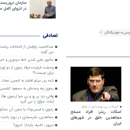
برچسب
سازمان تروریست
در انزوای کامل 
ها
ی به نفع بیگانگان
تصادفی
عبدالحمید رئوفیان از انتخابات ریا
می گوید
سالروز علنی شدن خط مزدوری و خی
وحشت فزاینده فرقه رجوی از دو ژورنا
برای چیست؟!
نامه پدر میثم افشار به انجمن نجات آ
رجوی چه وعده‌ای به مسعود کشمیری 
وقتی دزد پر رو و بی حیا (رجوی ها) 
(ملت عراق) را می گیرد
آمریکا در پی بهره‌برداری از تفرقه
رجوی با فیس‌بوک یا بدون آن محکو
اسکات ریتر: افراد مسلح
مجاهدین، شرم‎ساری در نروژ، باخت در فرانسه
مجاهدین خلق در شهرهای
ایران
ديروز ، اشرف پايدار!…امروز؟