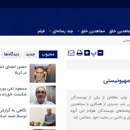
جاهدین خلق
مجاهدین خلق
چند رسانه‌ای
فیلم
یستی
پ
محبوب
جدید
دیدگاه‌ها
حضور اعضای انج
در کربلا
صهیونیستی
مسعود تقی پوریا
شکست خورده م
اپ مقاله‌ای از یکی از نویسندگان
 باب جدیدی از همکاری با مجاهدین
نگاهی به گزارش
وشته‌های نویسندگان هوادار این گروه
توسط صمد اسکن
امل و دائمی در سایت خود منعکس کند.