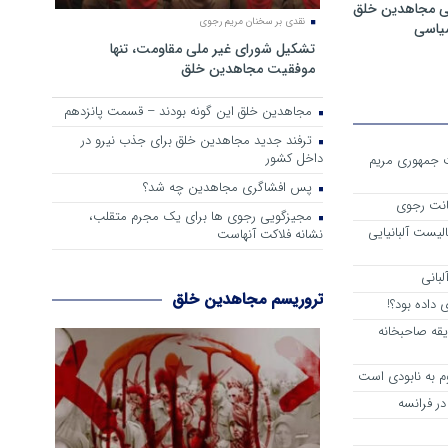
ی مجاهدین خلق
نقدی بر سخنان مریم رجوی
سیاسی
تشکیل شورای غیر ملی مقاومت، تنها
موفقیت مجاهدین خلق
مجاهدین خلق این گونه بودند – قسمت پانزدهم
ترفند جدید مجاهدین خلق برای جذب نیرو در
داخل کشور
ست جمهوری مریم
پس افشاگری مجاهدین چه شد؟
انت رجوی
مجیزگویی رجوی ها برای یک مجرم متقلب،
لیست آلبانیایی
نشانه فلاکت آنهاست
لبانی
تروریسم مجاهدین خلق
داده بود؟!
یقه صاحبخانه
م به نابودی است