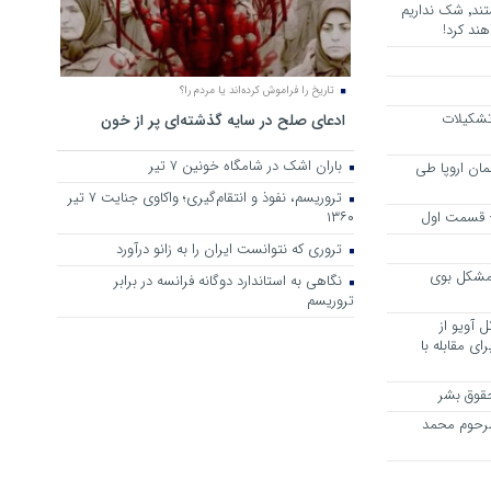
هرجا خشن ترین دشمنان ایران هستند٬ شک نداریم
ند کرد!
تاریخ را فراموش کرده‌اند یا مردم را؟
 تشکیلات
ادعای صلح در سایه گذشته‌ای پر از خون
باران اشک در شامگاه خونین 7 تیر
مان اروپا طی
تروریسم، نفوذ و انتقام‌گیری؛ واکاوی جنایت ۷ تیر
 – قسمت اول
۱۳۶۰
تروری که نتوانست ایران را به زانو درآورد
مشکل بوی
نگاهی به استاندارد دوگانه فرانسه در برابر
تروریسم
 آویو از
ی مقابله با
قوق بشر
مرحوم محمد